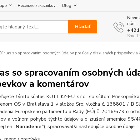
kupe
Recenzie zákazníkov
Blog
Neviet
nám.
Hľadať
+421
Sme TU
úhlas so spracovaním osobných údajov pre účely diskusných príspevkov a
as so spracovaním osobných úda
pevkov a komentárov
ľujete týmto súhlas KOTLIKY-EU, s.r.o., so sídlom Priekopníc
enom OS v Bratislava 1 v složke Sro: vložka č. 138801 / B S
iadenia Európskeho parlamentu a Rady (EÚ) č. 2016/679 o ochra
jov a voľnom pohybe týchto údajov a o zrušení smernice 95/4
lej len
„Nariadenie“
), spracovával/a nasledujúce osobné údaje:
meno / prezývku