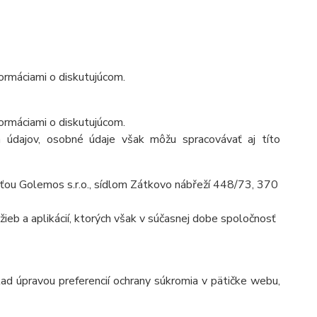
ormáciami o diskutujúcom.
ormáciami o diskutujúcom.
 údajov, osobné údaje však môžu spracovávať aj títo
ťou Golemos s.r.o., sídlom Zátkovo nábřeží 448/73, 370
ieb a aplikácií, ktorých však v súčasnej dobe spoločnosť
lad úpravou preferencií ochrany súkromia v pätičke webu,