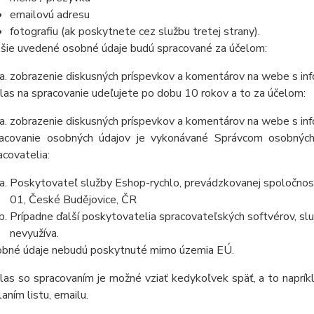
emailovú adresu
fotografiu (ak poskytnete cez službu tretej strany).
šie uvedené osobné údaje budú spracované za účelom:
zobrazenie diskusných príspevkov a komentárov na webe s inf
las na spracovanie udeľujete po dobu 10 rokov a to za účelom:
zobrazenie diskusných príspevkov a komentárov na webe s inf
acovanie osobných údajov je vykonávané Správcom osobných
acovatelia:
Poskytovateľ služby Eshop-rychlo, prevádzkovanej spoločnos
01, České Budějovice, ČR
Prípadne ďalší poskytovatelia spracovateľských softvérov, služ
nevyužíva.
bné údaje nebudú poskytnuté mimo územia EÚ.
las so spracovaním je možné vziať kedykoľvek späť, a to naprík
laním listu, emailu.