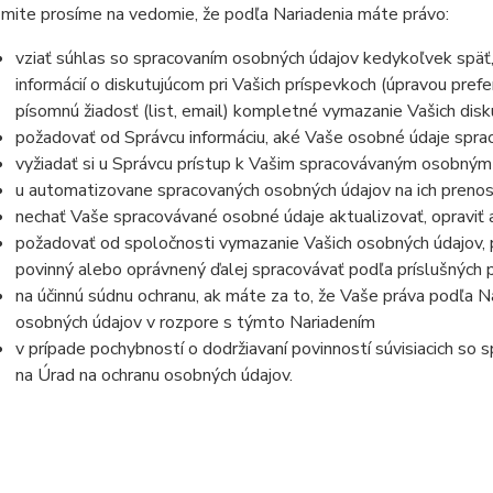
mite prosíme na vedomie, že podľa Nariadenia máte právo:
vziať súhlas so spracovaním osobných údajov kedykoľvek späť
informácií o diskutujúcom pri Vašich príspevkoch (úpravou prefe
písomnú žiadosť (list, email) kompletné vymazanie Vašich disk
požadovať od Správcu informáciu, aké Vaše osobné údaje spra
vyžiadať si u Správcu prístup k Vašim spracovávaným osobným
u automatizovane spracovaných osobných údajov na ich prenos
nechať Vaše spracovávané osobné údaje aktualizovať, opraviť
požadovať od spoločnosti vymazanie Vašich osobných údajov, p
povinný alebo oprávnený ďalej spracovávať podľa príslušných 
na účinnú súdnu ochranu, ak máte za to, že Vaše práva podľa N
osobných údajov v rozpore s týmto Nariadením
v prípade pochybností o dodržiavaní povinností súvisiacich so
na Úrad na ochranu osobných údajov.