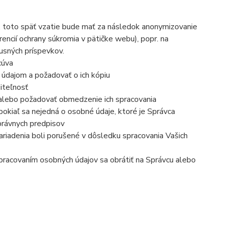
, toto späť vzatie bude mať za následok anonymizovanie
rencií ochrany súkromia v pätičke webu), popr. na
usných príspevkov.
cúva
 údajom a požadovať o ich kópiu
iteľnosť
 alebo požadovať obmedzenie ich spracovania
okiaľ sa nejedná o osobné údaje, ktoré je Správca
právnych predpisov
ariadenia boli porušené v dôsledku spracovania Vašich
 spracovaním osobných údajov sa obrátiť na Správcu alebo