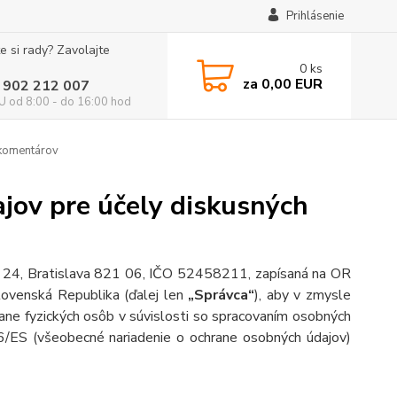
Prihlásenie
e si rady? Zavolajte
0
ks
za
0,00 EUR
 902 212 007
 od 8:00 - do 16:00 hod
 komentárov
jov pre účely diskusných
ka 24, Bratislava 821 06, IČO 52458211, zapísaná na OR
lovenská Republika (ďalej len
„Správca“
), aby v zmysle
ne fyzických osôb v súvislosti so spracovaním osobných
6/ES (všeobecné nariadenie o ochrane osobných údajov)