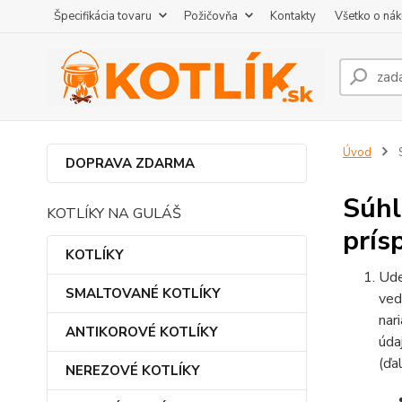
Špecifikácia tovaru
Požičovňa
Kontakty
Všetko o ná
Úvod
S
DOPRAVA ZDARMA
Súhl
KOTLÍKY NA GULÁŠ
prís
KOTLÍKY
Ude
SMALTOVANÉ KOTLÍKY
ved
nar
ANTIKOROVÉ KOTLÍKY
úda
(ďa
NEREZOVÉ KOTLÍKY