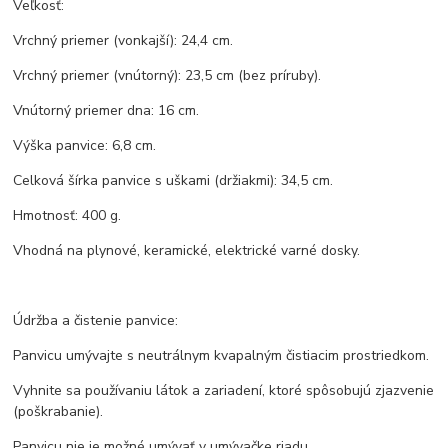
Veľkosť:
Vrchný priemer (vonkajší): 24,4 cm.
Vrchný priemer (vnútorný): 23,5 cm (bez príruby).
Vnútorný priemer dna: 16 cm.
Výška panvice: 6,8 cm.
Celková šírka panvice s uškami (držiakmi): 34,5 cm.
Hmotnosť: 400 g.
Vhodná na plynové, keramické, elektrické varné dosky.
Údržba a čistenie panvice:
Panvicu umývajte s neutrálnym kvapalným čistiacim prostriedkom.
Vyhnite sa používaniu látok a zariadení, ktoré spôsobujú zjazvenie
(poškrabanie).
Panvicu nie je možné umývať v umývačke riadu.