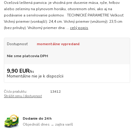
Oceľová leštená panvica je vhodná pre dusenie mäsa, ryže, hríbov
alebo zeleniny na plynovom horáku, otvorenom ohni, ako aj na
podávanie a servírovanie pokrmov. TECHNICKÉ PARAMETRE Veľkosť:
Vrchný priemer (vonkajší): 24,4 cm. Vrchný priemer (vnútorný): 23,5 cm
(bez príruby). Vnútorný priemer dna: ...
celý popis
Dostupnosť
momentálne vypredané
Nie sme platcovia DPH
9,90 EUR
/
ks
Momentálne nie je k dispozícii
Číslo produktu:
13412
Strážiť cenu / dostupnosť
Dodanie do 24 h
Objednáš dnes → zajtra varíš