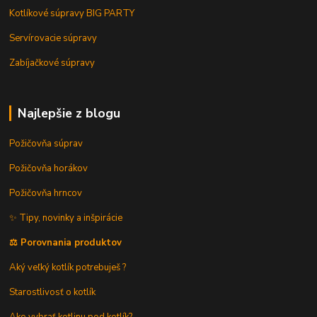
Kotlíkové súpravy BIG PARTY
Servírovacie súpravy
Zabíjačkové súpravy
Najlepšie z blogu
Požičovňa súprav
Požičovňa horákov
Požičovňa hrncov
✨ Tipy, novinky a inšpirácie
⚖️ Porovnania produktov
Aký veľký kotlík potrebuješ ?
Starostlivosť o kotlík
Ako vybrať kotlinu pod kotlík?