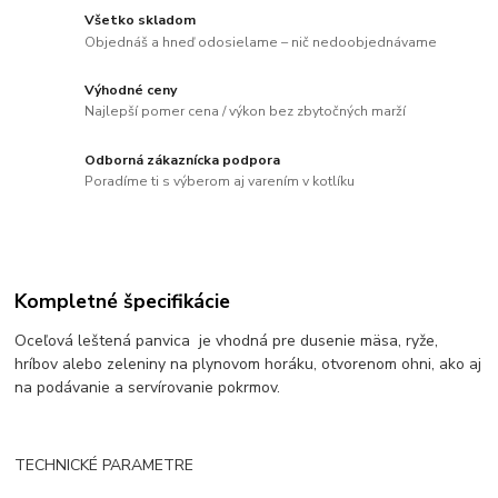
Všetko skladom
Objednáš a hneď odosielame – nič nedoobjednávame
Výhodné ceny
Najlepší pomer cena / výkon bez zbytočných marží
Odborná zákaznícka podpora
Poradíme ti s výberom aj varením v kotlíku
Kompletné špecifikácie
Oceľová leštená panvica je vhodná pre dusenie mäsa, ryže,
hríbov alebo zeleniny na plynovom horáku, otvorenom ohni, ako aj
na podávanie a servírovanie pokrmov.
TECHNICKÉ PARAMETRE