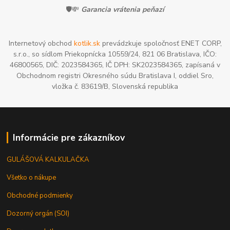
🛡️💸
Garancia vrátenia peňazí
Internetový obchod
kotlik.sk
prevádzkuje spoločnosť ENET CORP,
s.r.o., so sídlom Priekopnícka 10559/24, 821 06 Bratislava, IČO:
46800565, DIČ: 2023584365, IČ DPH: SK2023584365, zapísaná v
Obchodnom registri Okresného súdu Bratislava I, oddiel Sro,
vložka č. 83619/B, Slovenská republika
Informácie pre zákazníkov
GULÁŠOVÁ KALKULAČKA
Všetko o nákupe
Obchodné podmienky
Dozorný orgán (SOI)