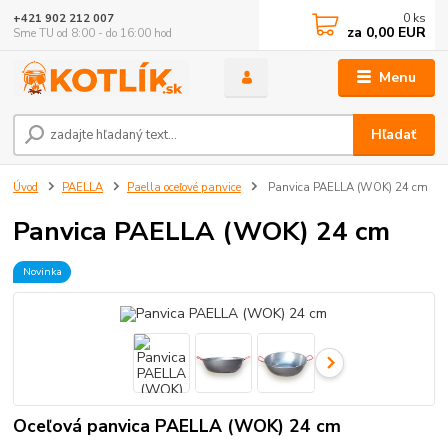
0
ks
+421 902 212 007
za
0,00 EUR
Sme TU od 8:00 - do 16:00 hod
Menu
Hľadať
Úvod
PAELLA
Paella oceľové panvice
Panvica PAELLA (WOK) 24 cm
Panvica PAELLA (WOK) 24 cm
Novinka
Oceľová panvica PAELLA (WOK) 24 cm