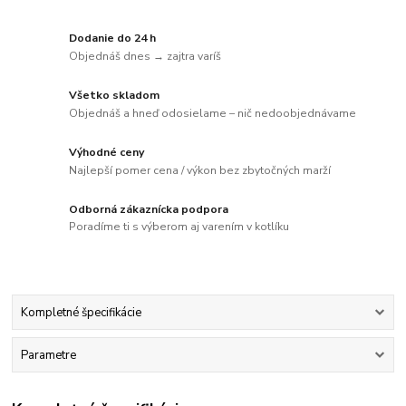
Dodanie do 24 h
Objednáš dnes → zajtra varíš
Všetko skladom
Objednáš a hneď odosielame – nič nedoobjednávame
Výhodné ceny
Najlepší pomer cena / výkon bez zbytočných marží
Odborná zákaznícka podpora
Poradíme ti s výberom aj varením v kotlíku
Kompletné špecifikácie
Parametre