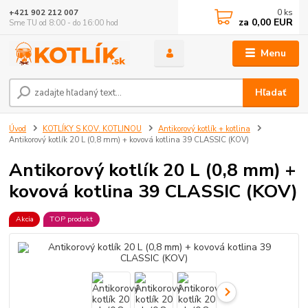
0
ks
+421 902 212 007
za
0,00 EUR
Sme TU od 8:00 - do 16:00 hod
Menu
Hľadať
Úvod
KOTLÍKY S KOV. KOTLINOU
Antikorový kotlík + kotlina
Antikorový kotlík 20 L (0,8 mm) + kovová kotlina 39 CLASSIC (KOV)
Antikorový kotlík 20 L (0,8 mm) +
kovová kotlina 39 CLASSIC (KOV)
Akcia
TOP produkt