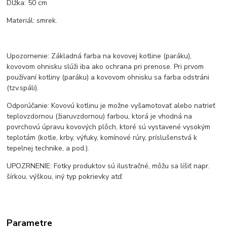
Dĺžka: 50 cm
Materiál: smrek.
Upozornenie: Základná farba na kovovej kotline (paráku),
kovovom ohnisku slúži iba ako ochrana pri prenose. Pri prvom
používaní kotliny (paráku) a kovovom ohnisku sa farba odstráni
(tzv.spáli).
Odporúčanie: Kovovú kotlinu je možne vyšamotovať alebo natrieť
teplovzdornou (žiaruvzdornou) farbou, ktorá je vhodná na
povrchovú úpravu kovových plôch, ktoré sú vystavené vysokým
teplotám (kotle, krby, výfuky, komínové rúry, príslušenstvá k
tepelnej technike, a pod.).
UPOZRNENIE: Fotky produktov sú ilustračné, môžu sa líšiť napr.
šírkou, výškou, iný typ pokrievky atď.
Parametre