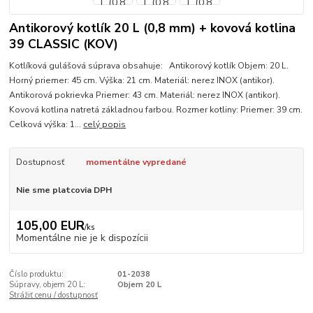
Antikorový kotlík 20 L (0,8 mm) + kovová kotlina
39 CLASSIC (KOV)
Kotlíková gulášová súprava obsahuje: Antikorový kotlík Objem: 20 L.
Horný priemer: 45 cm. Výška: 21 cm. Materiál: nerez INOX (antikor).
Antikorová pokrievka Priemer: 43 cm. Materiál: nerez INOX (antikor).
Kovová kotlina natretá základnou farbou. Rozmer kotliny: Priemer: 39 cm.
Celková výška: 1...
celý popis
Dostupnosť
momentálne vypredané
Nie sme platcovia DPH
105,00 EUR
/
ks
Momentálne nie je k dispozícii
Číslo produktu:
01-2038
Súpravy, objem 20 L:
Objem 20 L
Strážiť cenu / dostupnosť