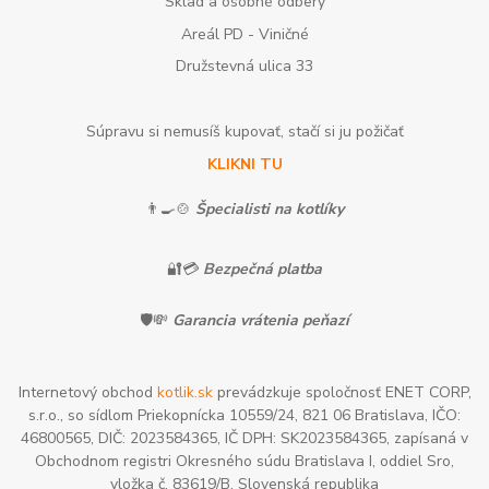
Sklad a osobné odbery
Areál PD - Viničné
Družstevná ulica 33
Súpravu si nemusíš kupovať, stačí si ju požičať
KLIKNI TU
👨‍🍳🍲
Špecialisti na kotlíky
🔐💳
Bezpečná platba
🛡️💸
Garancia vrátenia peňazí
Internetový obchod
kotlik.sk
prevádzkuje spoločnosť ENET CORP,
s.r.o., so sídlom Priekopnícka 10559/24, 821 06 Bratislava, IČO:
46800565, DIČ: 2023584365, IČ DPH: SK2023584365, zapísaná v
Obchodnom registri Okresného súdu Bratislava I, oddiel Sro,
vložka č. 83619/B, Slovenská republika