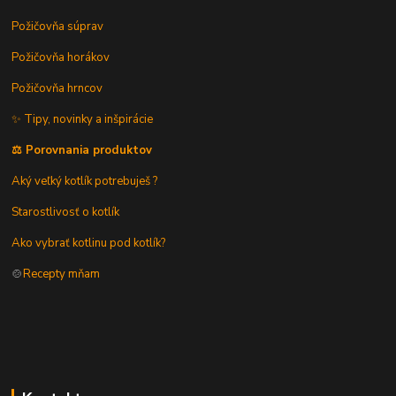
Požičovňa súprav
Požičovňa horákov
Požičovňa hrncov
✨ Tipy, novinky a inšpirácie
⚖️ Porovnania produktov
Aký veľký kotlík potrebuješ ?
Starostlivosť o kotlík
Ako vybrať kotlinu pod kotlík?
🍲
Recepty mňam