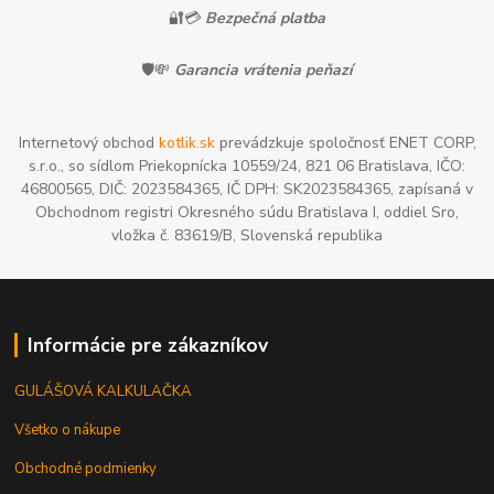
🔐💳
Bezpečná platba
🛡️💸
Garancia vrátenia peňazí
Internetový obchod
kotlik.sk
prevádzkuje spoločnosť ENET CORP,
s.r.o., so sídlom Priekopnícka 10559/24, 821 06 Bratislava, IČO:
46800565, DIČ: 2023584365, IČ DPH: SK2023584365, zapísaná v
Obchodnom registri Okresného súdu Bratislava I, oddiel Sro,
vložka č. 83619/B, Slovenská republika
Informácie pre zákazníkov
GULÁŠOVÁ KALKULAČKA
Všetko o nákupe
Obchodné podmienky