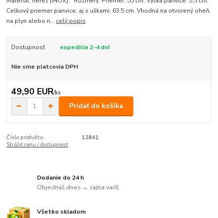
Materiál: nerez (INOX). Rozmery: Priemer: 55 cm. Výška panvice: 5,5 cm.
Celkový priemer panvice, aj s uškami: 63,5 cm. Vhodná na otvorený oheň,
na plyn alebo n...
celý popis
Dostupnosť
expedícia 2-4 dní
Nie sme platcovia DPH
49,90 EUR
/
ks
Pridať do košíka
Číslo produktu:
12841
Strážiť cenu / dostupnosť
Dodanie do 24 h
Objednáš dnes → zajtra varíš
Všetko skladom