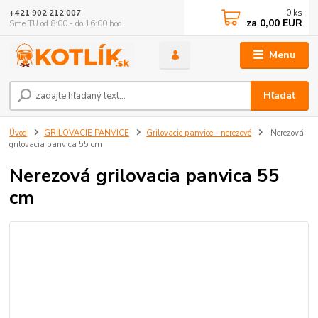
0
ks
+421 902 212 007
za
0,00 EUR
Sme TU od 8:00 - do 16:00 hod
Menu
Hľadať
Úvod
GRILOVACIE PANVICE
Grilovacie panvice - nerezové
Nerezová
grilovacia panvica 55 cm
Nerezová grilovacia panvica 55
cm