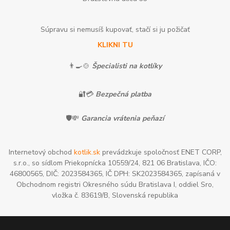
Súpravu si nemusíš kupovať, stačí si ju požičať
KLIKNI TU
👨‍🍳🍲
Špecialisti na kotlíky
🔐💳
Bezpečná platba
🛡️💸
Garancia vrátenia peňazí
Internetový obchod
kotlik.sk
prevádzkuje spoločnosť ENET CORP,
s.r.o., so sídlom Priekopnícka 10559/24, 821 06 Bratislava, IČO:
46800565, DIČ: 2023584365, IČ DPH: SK2023584365, zapísaná v
Obchodnom registri Okresného súdu Bratislava I, oddiel Sro,
vložka č. 83619/B, Slovenská republika