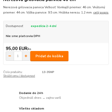
Nerezová grilovacia panvica Veľkosť: Vonkajší priemer: 46 cm. Vnútorný
priemer: 44 cm. Výška panvice: 9,5 cm. Hrúbka nerezu: 1,2 mm.
celý popis
Dostupnosť
expedícia 2-4 dní
Nie sme platcovia DPH
95,00 EUR
/
ks
Pridať do košíka
Číslo produktu:
13-35NP
Strážiť cenu / dostupnosť
Dodanie do 24 h
Objednáš dnes → zajtra varíš
Všetko skladom