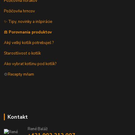
Požičovňa horákov
Požičovňa hrncov
✨ Tipy, novinky a inšpirácie
⚖️ Porovnania produktov
Aký veľký kotlík potrebuješ ?
Starostlivosť o kotlík
Ako vybrať kotlinu pod kotlík?
🍲
Recepty mňam
Kontakt
René Baláž