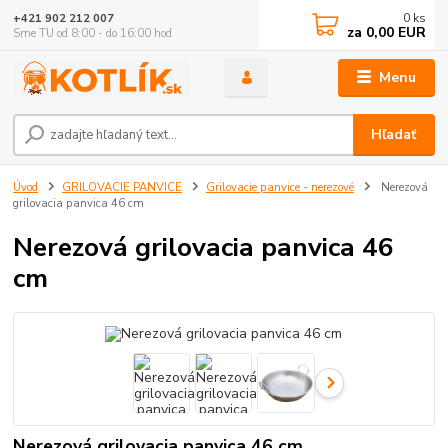
0
ks
+421 902 212 007
za
0,00 EUR
Sme TU od 8:00 - do 16:00 hod
Menu
Hľadať
Úvod
GRILOVACIE PANVICE
Grilovacie panvice - nerezové
Nerezová
grilovacia panvica 46 cm
Nerezová grilovacia panvica 46
cm
Nerezová grilovacia panvica 46 cm