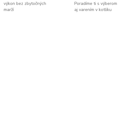
výkon bez zbytočných
Poradíme ti s výberom
marží
aj varením v kotlíku