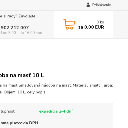
Prihlásenie
e si rady? Zavolajte
0
ks
za
0,00 EUR
 902 212 007
 od 8:00 - do 16:00 hod
ba na masť 10 L
 na masť Smaltovaná nádoba na masť. Materiál: smalt. Farba:
a. Objem: 10 L.
celý popis
tupnosť
expedícia 2-4 dní
 sme platcovia DPH