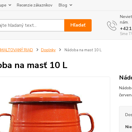
kupe
Recenzie zákazníkov
Blog
Neviet
nám.
Hľadať
+421
Sme TU
SMALTOVANÝ RIAD
Doplnky
Nádoba na masť 10 L
ba na masť 10 L
Nádo
Nádoba
červen
Dos
Nie