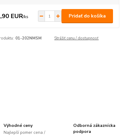
,90 EUR
Pridať do košíka
/
ks
roduktu:
01-202NMSM
Strážiť cenu / dostupnosť
Výhodné ceny
Odborná zákaznícka
podpora
Najlepší pomer cena /