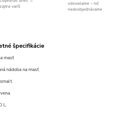
Objednáš dnes →
odosielame – nič
zajtra varíš
nedoobjednávame
tné špecifikácie
a masť
ná nádoba na masť.
 smalt.
rvena.
0 L.