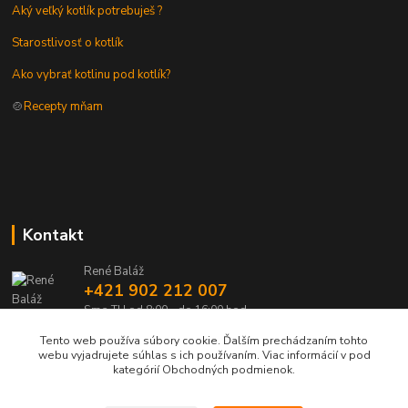
Aký veľký kotlík potrebuješ ?
Starostlivosť o kotlík
Ako vybrať kotlinu pod kotlík?
🍲
Recepty mňam
Kontakt
René Baláž
+421 902 212 007
Sme TU od 8:00 - do 16:00 hod
Tento web používa súbory cookie. Ďalším prechádzaním tohto
info@kotlik.sk
webu vyjadrujete súhlas s ich používaním. Viac informácií v pod
kategórií Obchodných podmienok.