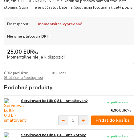
Objem: 0,8 L UPOZORNENIE: Mini kotlík sa predáva samostatne, bez
stojana. Stojan nie je súčasťov balenia (ilustračná fotografia).
celý popis
Dostupnosť
momentálne vypredané
Nie sme platcovia DPH
25,00 EUR
/
ks
Momentálne nie je k dispozícii
Číslo produktu:
01-3222
Strážiť cenu / dostupnosť
Podobné produkty
Servírovací kotlík 0,8 L - smaltovaný
expedícia 2-4 dní
6,90 EUR
/
ks
Pridať do košíka
Servírovací kotlík 0,8 L - antikorový
expedícia 2-4 dní