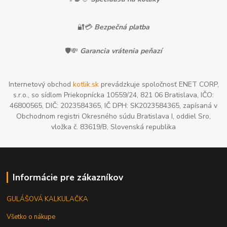
🔐💳
Bezpečná platba
🛡️💸
Garancia vrátenia peňazí
Internetový obchod
kotlik.sk
prevádzkuje spoločnosť ENET CORP,
s.r.o., so sídlom Priekopnícka 10559/24, 821 06 Bratislava, IČO:
46800565, DIČ: 2023584365, IČ DPH: SK2023584365, zapísaná v
Obchodnom registri Okresného súdu Bratislava I, oddiel Sro,
vložka č. 83619/B, Slovenská republika
Informácie pre zákazníkov
GULÁŠOVÁ KALKULAČKA
Všetko o nákupe