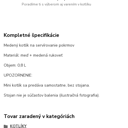
Poradíme ti s výberom aj varením v kotlíku
Kompletné špecifikácie
Medený kotlík na servírovanie pokrmov
Materiál: meď + medená rukoveť
Objem: 0,8 L
UPOZORNENIE:
Mini kotlík sa predáva samostatne, bez stojana.
Stojan nie je súčasťov balenia (ilustračná fotografia).
Tovar zaradený v kategóriách
KOTLÍKY