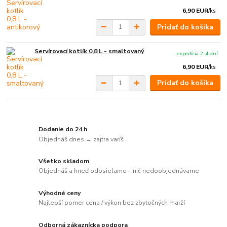
6,90 EUR
/
ks
Pridať do košíka
Servírovací kotlík 0,8 L - smaltovaný
expedícia 2-4 dní
6,90 EUR
/
ks
Pridať do košíka
Dodanie do 24 h
Objednáš dnes → zajtra varíš
Všetko skladom
Objednáš a hneď odosielame – nič nedoobjednávame
Výhodné ceny
Najlepší pomer cena / výkon bez zbytočných marží
Odborná zákaznícka podpora