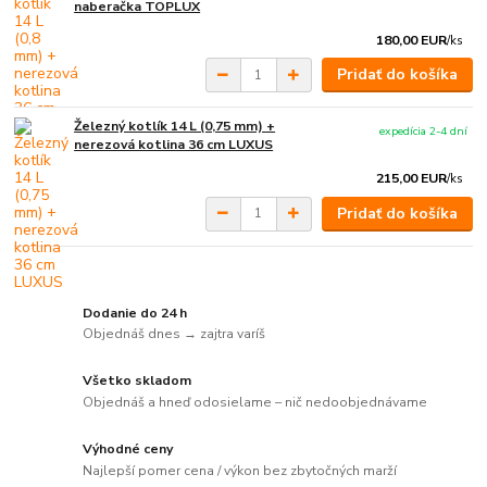
naberačka TOPLUX
180,00 EUR
/
ks
Pridať do košíka
Železný kotlík 14 L (0,75 mm) +
expedícia 2-4 dní
nerezová kotlina 36 cm LUXUS
215,00 EUR
/
ks
Pridať do košíka
Dodanie do 24 h
Objednáš dnes → zajtra varíš
Všetko skladom
Objednáš a hneď odosielame – nič nedoobjednávame
Výhodné ceny
Najlepší pomer cena / výkon bez zbytočných marží