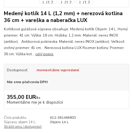
Medený kotlík 14 L (1,2 mm) + nerezová kotlina
36 cm + vareška a naberačka LUX
Kotlíková gulášová súprava obsahuje: Medený kotlík Objem: 14 L. Horný
priemer: 41 cm. Výška: 18 cm. Hrúbka: 1,2 mm. Materiál: nerez INOX
(antikor). Antikorová pokrievka. Materiál: nerez INOX (antikor). Veľkosť:
vrchný priemer: 41 cm. Nerezová kotlina LUX Rozmer kotliny: Priemer:
36 cm. Výška kot...
celý popis
Dostupnosť
momentálne vypredané
Nie sme platcovia DPH
355,00 EUR
/
ks
Momentálne nie je k dispozícii
Číslo produktu:
012-3614NMED
Súpravy, objem 14 L:
Objem 14 L
Strážiť cenu / dostupnosť