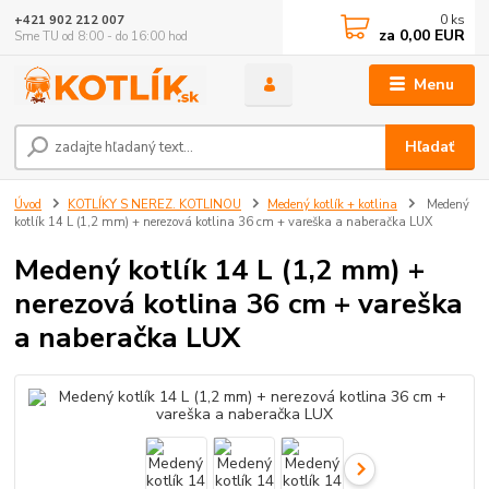
0
ks
+421 902 212 007
za
0,00 EUR
Sme TU od 8:00 - do 16:00 hod
Menu
Hľadať
Úvod
KOTLÍKY S NEREZ. KOTLINOU
Medený kotlík + kotlina
Medený
kotlík 14 L (1,2 mm) + nerezová kotlina 36 cm + vareška a naberačka LUX
Medený kotlík 14 L (1,2 mm) +
nerezová kotlina 36 cm + vareška
a naberačka LUX