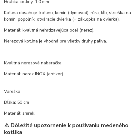
Hrúbka kotliny: 1,0 mm.
Kotlina obsahuje: kotlinu, komín (dymovod): rúra, kĺb, strieška na
komín, popolník, otváracie dvierka (+ záklopka na dvierka).
Materiál: kvalitná nehrdzavejúca oceľ (nerez).
Nerezová kotlina je vhodná pre všetky druhy paliva.
Kvalitná nerezová naberačka.
Materiál: nerez INOX (antikor).
Vareška
Dĺžka: 50 cm
Materiál: smrek.
⚠️ Dôležité upozornenie k používaniu medeného
kotlíka