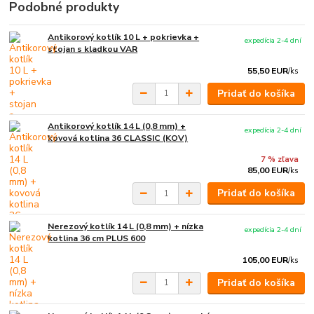
Podobné produkty
Antikorový kotlík 10 L + pokrievka +
expedícia 2-4 dní
stojan s kladkou VAR
55,50 EUR
/
ks
Pridať do košíka
Antikorový kotlík 14 L (0,8 mm) +
expedícia 2-4 dní
kovová kotlina 36 CLASSIC (KOV)
7 % zľava
85,00 EUR
/
ks
Pridať do košíka
Nerezový kotlík 14 L (0,8 mm) + nízka
expedícia 2-4 dní
kotlina 36 cm PLUS 600
105,00 EUR
/
ks
Pridať do košíka