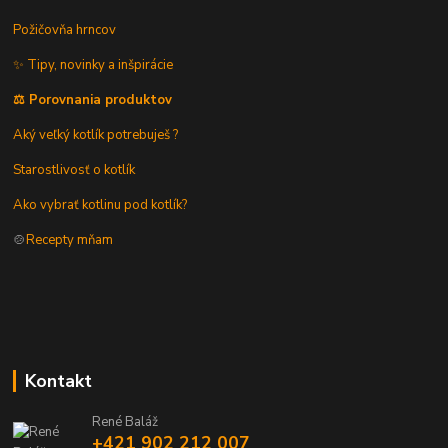
Požičovňa hrncov
✨ Tipy, novinky a inšpirácie
⚖️ Porovnania produktov
Aký veľký kotlík potrebuješ ?
Starostlivosť o kotlík
Ako vybrať kotlinu pod kotlík?
🍲
Recepty mňam
Kontakt
René Baláž
+421 902 212 007