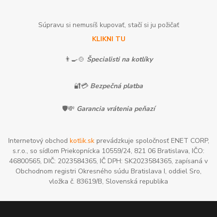
Súpravu si nemusíš kupovať, stačí si ju požičať
KLIKNI TU
👨‍🍳🍲
Špecialisti na kotlíky
🔐💳
Bezpečná platba
🛡️💸
Garancia vrátenia peňazí
Internetový obchod
kotlik.sk
prevádzkuje spoločnosť ENET CORP,
s.r.o., so sídlom Priekopnícka 10559/24, 821 06 Bratislava, IČO:
46800565, DIČ: 2023584365, IČ DPH: SK2023584365, zapísaná v
Obchodnom registri Okresného súdu Bratislava I, oddiel Sro,
vložka č. 83619/B, Slovenská republika