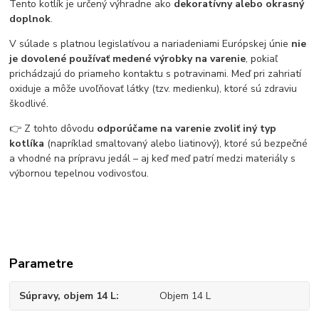
Tento kotlík je určený výhradne ako
dekoratívny alebo okrasný
doplnok
.
V súlade s platnou legislatívou a nariadeniami Európskej únie
nie
je dovolené používať medené výrobky na varenie
, pokiaľ
prichádzajú do priameho kontaktu s potravinami. Meď pri zahriatí
oxiduje a môže uvoľňovať látky (tzv. medienku), ktoré sú zdraviu
škodlivé.
👉 Z tohto dôvodu
odporúčame na varenie zvoliť iný typ
kotlíka
(napríklad smaltovaný alebo liatinový), ktoré sú bezpečné
a vhodné na prípravu jedál – aj keď meď patrí medzi materiály s
výbornou tepelnou vodivosťou.
Parametre
Súpravy, objem 14 L
Objem 14 L