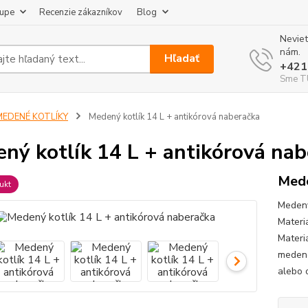
kupe
Recenzie zákazníkov
Blog
Neviet
nám.
Hľadať
+421
Sme TU
MEDENÉ KOTLÍKY
Medený kotlík 14 L + antikórová naberačka
ný kotlík 14 L + antikórová nab
Mede
ukt
Medený
Materi
Materi
medené
alebo 