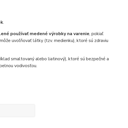
ok
.
olené používať medené výrobky na varenie
, pokiaľ
 môže uvoľňovať látky (tzv. medienku), ktoré sú zdraviu
íklad smaltovaný alebo liatinový), ktoré sú bezpečné a
epelnou vodivosťou.