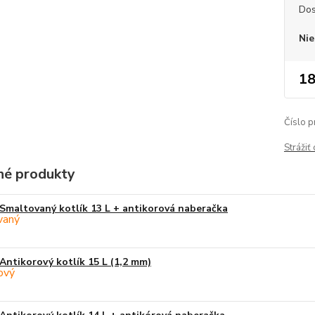
Dos
Nie
18
Číslo p
Strážiť
é produkty
Smaltovaný kotlík 13 L + antikorová naberačka
Antikorový kotlík 15 L (1,2 mm)