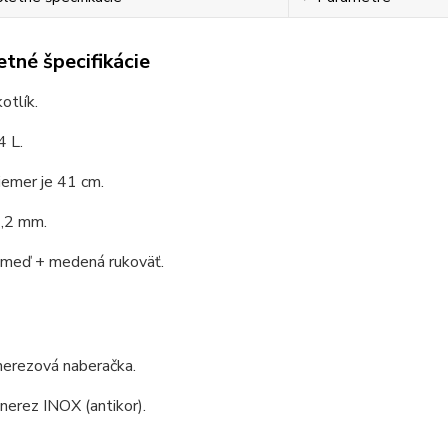
tné špecifikácie
otlík.
4 L.
iemer je 41 cm.
1,2 mm.
: meď + medená rukoväť.
nerezová naberačka.
 nerez INOX (antikor).