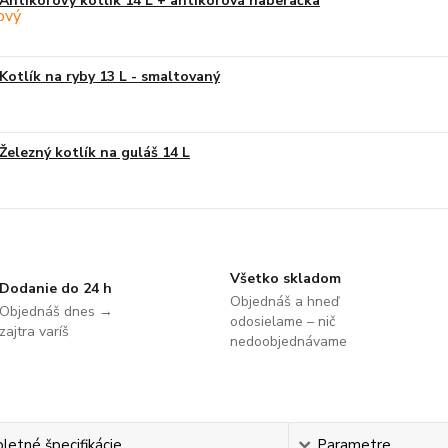
Antikorový kotlík 14 L + antikórová naberačka
Kotlík na ryby 13 L - smaltovaný
Železný kotlík na guláš 14 L
Všetko skladom
Dodanie do 24 h
Objednáš a hneď
Objednáš dnes →
odosielame – nič
zajtra varíš
nedoobjednávame
etné špecifikácie
Parametre