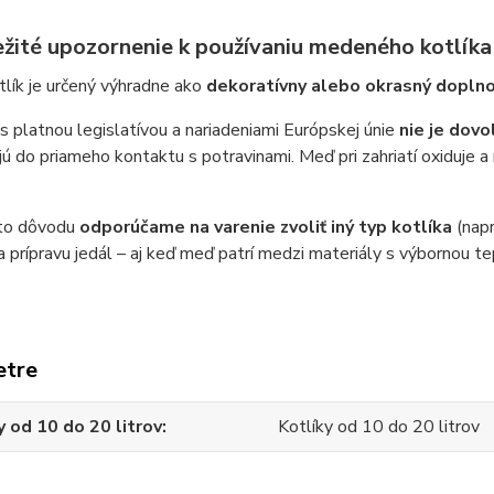
ežité upozornenie k používaniu medeného kotlíka
lík je určený výhradne ako
dekoratívny alebo okrasný dopln
s platnou legislatívou a nariadeniami Európskej únie
nie je dov
jú do priameho kontaktu s potravinami. Meď pri zahriatí oxiduje a
to dôvodu
odporúčame na varenie zvoliť iný typ kotlíka
(napr
 prípravu jedál – aj keď meď patrí medzi materiály s výbornou t
etre
y od 10 do 20 litrov
Kotlíky od 10 do 20 litrov