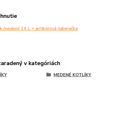
ahnutie
k medený 14 L + antikórová naberačka
zaradený v kategóriách
ÍKY
MEDENÉ KOTLÍKY