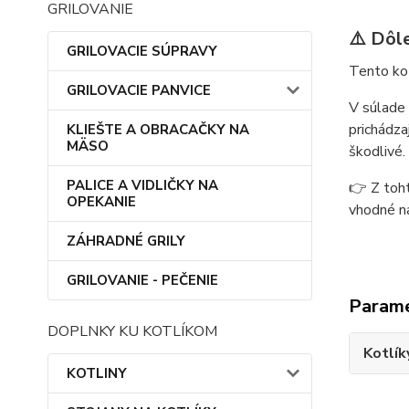
GRILOVANIE
⚠️ Dôl
GRILOVACIE SÚPRAVY
Tento kot
GRILOVACIE PANVICE
V súlade 
prichádza
KLIEŠTE A OBRACAČKY NA
MÄSO
škodlivé.
PALICE A VIDLIČKY NA
👉 Z toh
OPEKANIE
vhodné na
ZÁHRADNÉ GRILY
GRILOVANIE - PEČENIE
Param
DOPLNKY KU KOTLÍKOM
Kotlík
KOTLINY