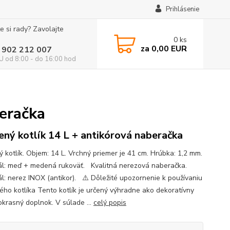
Prihlásenie
e si rady? Zavolajte
0
ks
za
0,00 EUR
 902 212 007
 od 8:00 - do 16:00 hod
eračka
ný kotlík 14 L + antikórová naberačka
 kotlík. Objem: 14 L. Vrchný priemer je 41 cm. Hrúbka: 1,2 mm.
ál: meď + medená rukoväť. Kvalitná nerezová naberačka.
ál: nerez INOX (antikor). ⚠️ Dôležité upozornenie k používaniu
ho kotlíka Tento kotlík je určený výhradne ako dekoratívny
okrasný doplnok. V súlade ...
celý popis