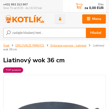
0
ks
+421 902 212 007
za
0,00 EUR
Sme TU od 8:00 - do 16:00 hod
Menu
Hľadať
Úvod
GRILOVACIE PANVICE
Grilovacie panvice - liatinové
Liatinový
wok 36 cm
Liatinový wok 36 cm
TOP produkt