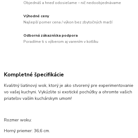
Objednáš a hneď odosielame – nič nedoobjednávame
Výhodné ceny
Najlepší pomer cena / výkon bez zbytočných marží
Odborná zákaznícka podpora
Poradíme ti s výberom aj varením v kotlíku
Kompletné špecifikácie
Kvalitný liatinový wok, ktorý je ako stvorený pre experimentovanie
vo vašej kuchyni. Vykúzlite si exotické pochúťky a ohromte vašich
priateľov vaším kuchárskym umom!
Rozmer woku:
Horný priemer: 36,6 cm.