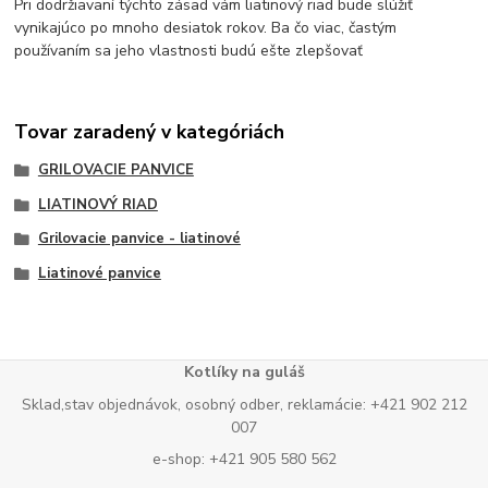
Pri dodržiavaní týchto zásad vám liatinový riad bude slúžiť
vynikajúco po mnoho desiatok rokov. Ba čo viac, častým
používaním sa jeho vlastnosti budú ešte zlepšovať
Tovar zaradený v kategóriách
GRILOVACIE PANVICE
LIATINOVÝ RIAD
Grilovacie panvice - liatinové
Liatinové panvice
Kotlíky na guláš
Sklad,stav objednávok, osobný odber, reklamácie: +421 902 212
007
e-shop: +421 905 580 562