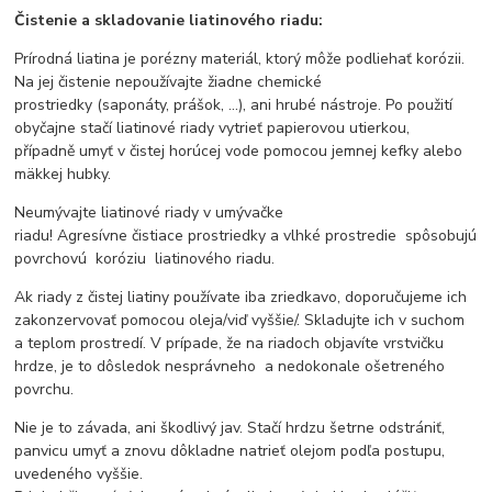
Čistenie a skladovanie liatinového riadu:
Prírodná liatina je porézny materiál, ktorý môže podliehať korózii.
Na jej čistenie nepoužívajte žiadne chemické
prostriedky (saponáty, prášok, ...), ani hrubé nástroje. Po použití
obyčajne stačí liatinové riady vytrieť papierovou utierkou,
případně umyť v čistej horúcej vode pomocou jemnej kefky alebo
mäkkej hubky.
Neumývajte liatinové riady v umývačke
riadu! Agresívne čistiace prostriedky a vlhké prostredie spôsobujú
povrchovú koróziu liatinového riadu.
Ak riady z čistej liatiny používate iba zriedkavo, doporučujeme ich
zakonzervovať pomocou oleja/viď vyššie/. Skladujte ich v suchom
a teplom prostredí. V prípade, že na riadoch objavíte vrstvičku
hrdze, je to dôsledok nesprávneho a nedokonale ošetreného
povrchu.
Nie je to závada, ani škodlivý jav. Stačí hrdzu šetrne odstrániť,
panvicu umyť a znovu dôkladne natrieť olejom podľa postupu,
uvedeného vyššie.