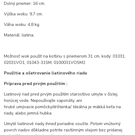
Dolný priemer: 16 cm.
Výška woku: 9,7 cm.
Váha woku: 4,8 kg.
Materiál: liatina.
Možnosť wok použiť na kotlinu s priemerom 31 cm, kody: 01031,
02031VO1, 01043-31SM, 0100031VOSM2
Použitie a ošetrovanie liatinového riadu
Príprava pred prvým použitím :
Liatinový riad pred prvým použitím starostlivo umyte v čistej,
horúcej vode. Nepoužívajte saponáty, ani
hrubé umývacie pomôcky/drôtenka/. Ideálna je mäkká kefa na
riady, alebo jemná hubka.
Umyté liatinové riady ihneď poriadne osušte. Potom vnútorný
povrch riadov dôkladne potrite rastlinným olejom bez pridanej