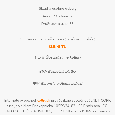
Sklad a osobné odbery
Areál PD - Viničné
Družstevná ulica 33
Súpravu si nemusíš kupovať, stačí si ju požičať
KLIKNI TU
👨‍🍳🍲
Špecialisti na kotlíky
🔐💳
Bezpečná platba
🛡️💸
Garancia vrátenia peňazí
Internetový obchod
kotlik.sk
prevádzkuje spoločnosť ENET CORP,
s.r.o., so sídlom Priekopnícka 10559/24, 821 06 Bratislava, IČO:
46800565, DIČ: 2023584365, IČ DPH: SK2023584365, zapísaná v