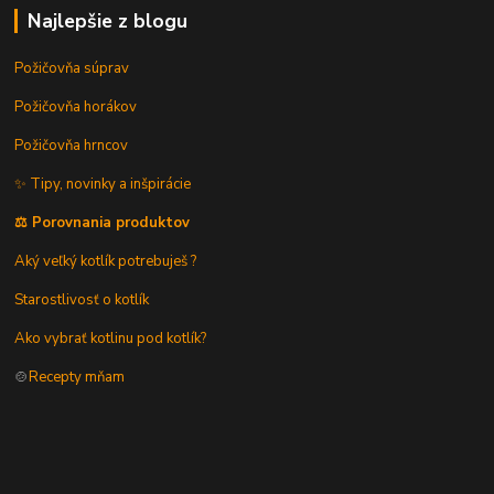
Najlepšie z blogu
Požičovňa súprav
Požičovňa horákov
Požičovňa hrncov
✨ Tipy, novinky a inšpirácie
⚖️ Porovnania produktov
Aký veľký kotlík potrebuješ ?
Starostlivosť o kotlík
Ako vybrať kotlinu pod kotlík?
🍲
Recepty mňam