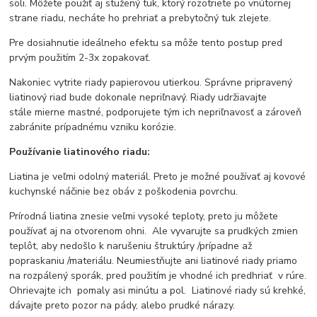
soli. Môžete použiť aj stužený tuk, ktorý rozotriete po vnútornej
strane riadu, necháte ho prehriať a prebytočný tuk zlejete.
Pre dosiahnutie ideálneho efektu sa môže tento postup pred
prvým použitím 2-3x zopakovať.
Nakoniec vytrite riady papierovou utierkou. Správne pripravený
liatinový riad bude dokonale nepriľnavý. Riady udržiavajte
stále mierne mastné, podporujete tým ich nepriľnavosť a zároveň
zabránite prípadnému vzniku korózie.
Používanie liatinového riadu:
Liatina je veľmi odolný materiál. Preto je možné používať aj kovové
kuchynské náčinie bez obáv z poškodenia povrchu.
Prírodná liatina znesie veľmi vysoké teploty, preto ju môžete
používať aj na otvorenom ohni. Ale vyvarujte sa prudkých zmien
teplôt, aby nedošlo k narušeniu štruktúry /prípadne až
popraskaniu /materiálu. Neumiestňujte ani liatinové riady priamo
na rozpálený sporák, pred použitím je vhodné ich predhriať v rúre.
Ohrievajte ich pomaly asi minútu a pol. Liatinové riady sú krehké,
dávajte preto pozor na pády, alebo prudké nárazy.