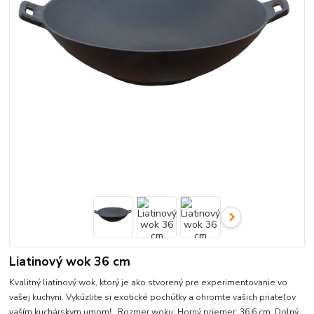
Liatinový wok 36 cm
Kvalitný liatinový wok, ktorý je ako stvorený pre experimentovanie vo
vašej kuchyni. Vykúzlite si exotické pochúťky a ohromte vašich priateľov
vaším kuchárskym umom! Rozmer woku: Horný priemer: 36,6 cm. Dolný