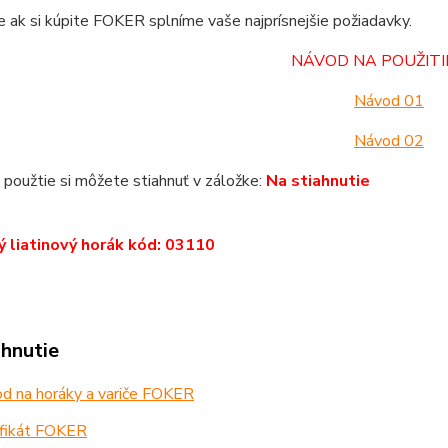
e ak si kúpite FOKER splníme vaše najprísnejšie požiadavky.
NÁVOD NA POUŽITI
Návod 01
Návod 02
použtie si môžete stiahnuť v záložke:
Na stiahnutie
 liatinový horák kód: 03110
ahnutie
d na horáky a variče FOKER
ifikát FOKER