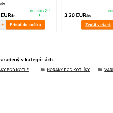
ale
expedícia 2-4
exp
 EUR
3,20 EUR
dní
/
ks
/
ks
Pridať do košíka
Zvoliť variant
zaradený v kategóriách
KY POD KOTLE
HORÁKY POD KOTLÍKY
VAR