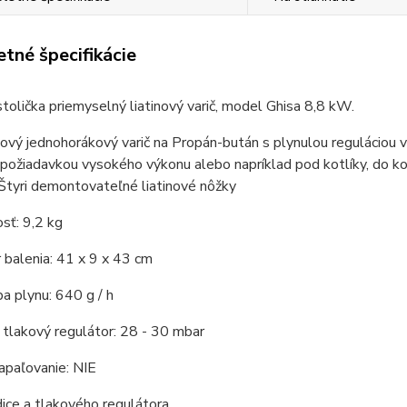
tné špecifikácie
tolička priemyselný liatinový varič, model Ghisa 8,8 kW.
nový jednohorákový varič na Propán-bután s plynulou reguláciou
 požiadavkou vysokého výkonu alebo napríklad pod kotlíky, do kot
 Štyri demontovateľné liatinové nôžky
sť: 9,2 kg
balenia: 41 x 9 x 43 cm
a plynu: 640 g / h
tlakový regulátor: 28 - 30 mbar
apaľovanie: NIE
ice a tlakového regulátora