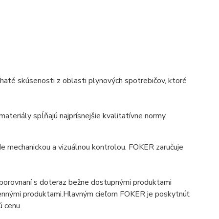
ohaté skúsenosti z oblasti plynových spotrebičov, ktoré
eriály spĺňajú najprísnejšie kvalitatívne normy,
de mechanickou a vizuálnou kontrolou. FOKER zaručuje
 v porovnaní s doteraz bežne dostupnými produktami
ennými produktami.Hlavným cieľom FOKER je poskytnúť
ú cenu.