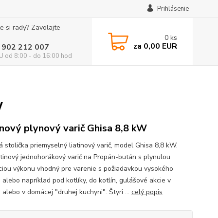
Prihlásenie
e si rady? Zavolajte
0
ks
za
0,00 EUR
 902 212 007
 od 8:00 - do 16:00 hod
W
inový plynový varič Ghisa 8,8 kW
 stolička priemyselný liatinový varič, model Ghisa 8,8 kW.
atinový jednohorákový varič na Propán-bután s plynulou
ciou výkonu vhodný pre varenie s požiadavkou vysokého
alebo napríklad pod kotlíky, do kotlín, gulášové akcie v
 alebo v domácej "druhej kuchyni". Štyri ...
celý popis