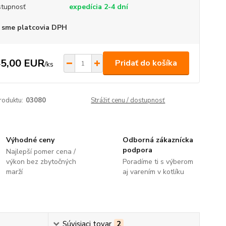
tupnosť
expedícia 2-4 dní
 sme platcovia DPH
5,00 EUR
Pridať do košíka
/
ks
roduktu:
03080
Strážiť cenu / dostupnosť
Výhodné ceny
Odborná zákaznícka
podpora
Najlepší pomer cena /
výkon bez zbytočných
Poradíme ti s výberom
marží
aj varením v kotlíku
Súvisiaci tovar
2