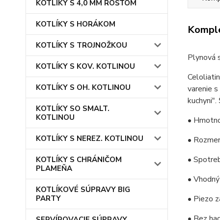
KOTLÍKY S 4,0 MM ROŠTOM
KOTLÍKY S HORÁKOM
Komple
KOTLÍKY S TROJNOŽKOU
Plynová s
KOTLÍKY S KOV. KOTLINOU
Celoliati
KOTLÍKY S OH. KOTLINOU
varenie s
kuchyni".
KOTLÍKY SO SMALT.
KOTLINOU
• Hmotno
KOTLÍKY S NEREZ. KOTLINOU
• Rozmer 
• Spotreb
KOTLÍKY S CHRÁNIČOM
PLAMEŇA
• Vhodný 
KOTLÍKOVÉ SÚPRAVY BIG
PARTY
• Piezo z
• Bez had
SERVÍROVACIE SÚPRAVY