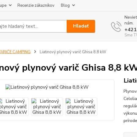
kupe
Recenzie zákazníkov
Blog
Neviet
nám.
Hľadať
+421
Sme TU
VARIČE CAMPING
Liatinový plynový varič Ghisa 8,8 kW
inový plynový varič Ghisa 8,8 k
Liat
Plynová
Celoli
regulá
výkonu 
prírode