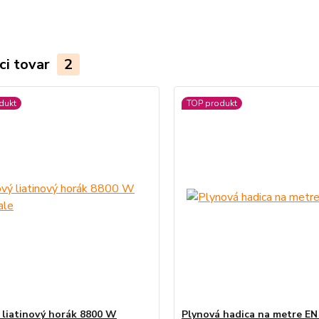
ci tovar
2
dukt
TOP produkt
 liatinový horák 8800 W
Plynová hadica na metre E