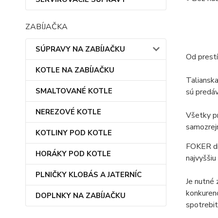
ZABÍJAČKA
SÚPRAVY NA ZABÍJAČKU
Od prest
KOTLE NA ZABÍJAČKU
Talianska
SMALTOVANÉ KOTLE
sú predáv
NEREZOVÉ KOTLE
Všetky pr
samozrejm
KOTLINY POD KOTLE
FOKER di
HORÁKY POD KOTLE
najvyššiu
PLNIČKY KLOBÁS A JATERNÍC
Je nutné 
konkuren
DOPLNKY NA ZABÍJAČKU
spotrebit