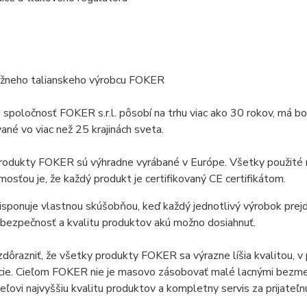
ížneho talianskeho výrobcu FOKER
 spoločnosť FOKER s.r.l. pôsobí na trhu viac ako 30 rokov, má b
ané vo viac než 25 krajinách sveta.
odukty FOKER sú výhradne vyrábané v Európe. Všetky použité mat
osťou je, že každý produkt je certifikovaný CE certifikátom.
sponuje vlastnou skúšobňou, keď každý jednotlivý výrobok prej
 bezpečnosť a kvalitu produktov akú možno dosiahnuť.
zdôrazniť, že všetky produkty FOKER sa výrazne líšia kvalitou,
cie. Cieľom FOKER nie je masovo zásobovať malé lacnými bezm
eľovi najvyššiu kvalitu produktov a kompletny servis za prijateľn