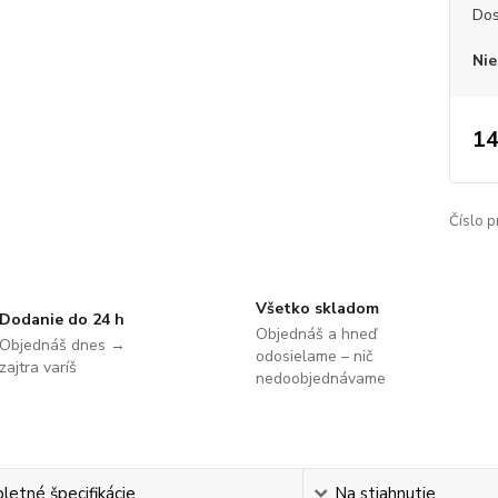
Dos
Nie
14
Číslo p
Všetko skladom
Dodanie do 24 h
Objednáš a hneď
Objednáš dnes →
odosielame – nič
zajtra varíš
nedoobjednávame
etné špecifikácie
Na stiahnutie