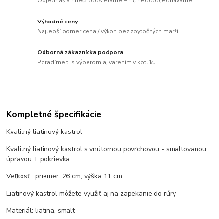
Objednáš a hneď odosielame – nič nedoobjednávame
Výhodné ceny
Najlepší pomer cena / výkon bez zbytočných marží
Odborná zákaznícka podpora
Poradíme ti s výberom aj varením v kotlíku
Kompletné špecifikácie
Kvalitný liatinový kastrol
Kvalitný liatinový kastrol s vnútornou povrchovou - smaltovanou
úpravou + pokrievka.
Veľkosť: priemer: 26 cm, výška 11 cm
Liatinový kastrol môžete využiť aj na zapekanie do rúry
Materiál: liatina, smalt