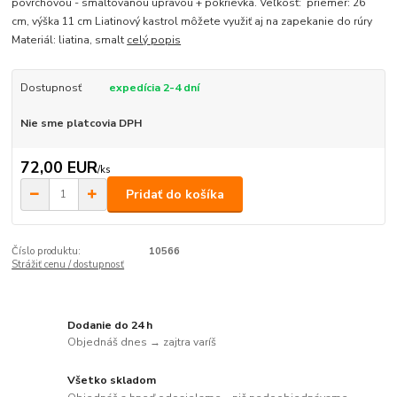
povrchovou - smaltovanou úpravou + pokrievka. Veľkosť: priemer: 26
cm, výška 11 cm Liatinový kastrol môžete využiť aj na zapekanie do rúry
Materiál: liatina, smalt
celý popis
Dostupnosť
expedícia 2-4 dní
Nie sme platcovia DPH
72,00 EUR
/
ks
Pridať do košíka
Číslo produktu:
10566
Strážiť cenu / dostupnosť
Dodanie do 24 h
Objednáš dnes → zajtra varíš
Všetko skladom