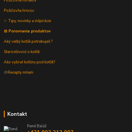
Požičovňa horákov
Požičovňa hrncov
✨ Tipy, novinky a inšpirácie
⚖️ Porovnania produktov
Aký veľký kotlík potrebuješ ?
Starostlivosť o kotlík
Ako vybrať kotlinu pod kotlík?
🍲
Recepty mňam
Kontakt
René Baláž