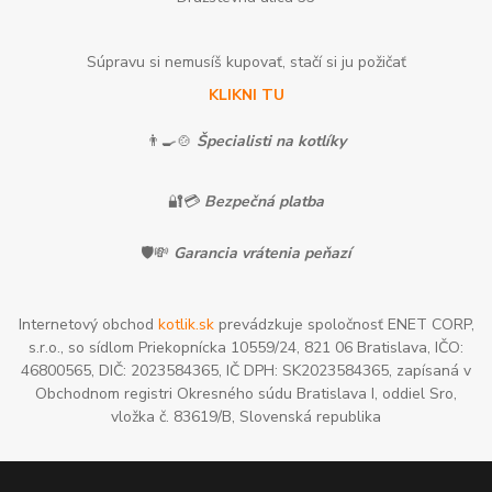
Súpravu si nemusíš kupovať, stačí si ju požičať
KLIKNI TU
👨‍🍳🍲
Špecialisti na kotlíky
🔐💳
Bezpečná platba
🛡️💸
Garancia vrátenia peňazí
Internetový obchod
kotlik.sk
prevádzkuje spoločnosť ENET CORP,
s.r.o., so sídlom Priekopnícka 10559/24, 821 06 Bratislava, IČO:
46800565, DIČ: 2023584365, IČ DPH: SK2023584365, zapísaná v
Obchodnom registri Okresného súdu Bratislava I, oddiel Sro,
vložka č. 83619/B, Slovenská republika