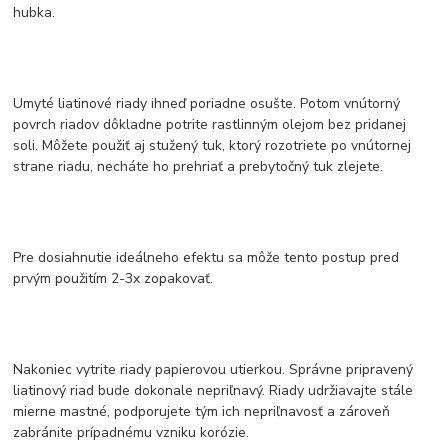
hubka.
Umyté liatinové riady ihneď poriadne osušte. Potom vnútorný
povrch riadov dôkladne potrite rastlinným olejom bez pridanej
soli. Môžete použiť aj stužený tuk, ktorý rozotriete po vnútornej
strane riadu, necháte ho prehriať a prebytočný tuk zlejete.
Pre dosiahnutie ideálneho efektu sa môže tento postup pred
prvým použitím 2-3x zopakovať.
Nakoniec vytrite riady papierovou utierkou. Správne pripravený
liatinový riad bude dokonale nepriľnavý. Riady udržiavajte stále
mierne mastné, podporujete tým ich nepriľnavosť a zároveň
zabránite prípadnému vzniku korózie.