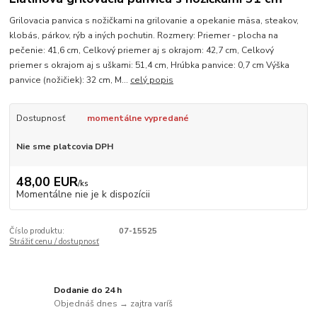
Grilovacia panvica s nožičkami na grilovanie a opekanie mäsa, steakov,
klobás, párkov, rýb a iných pochutin. Rozmery: Priemer - plocha na
pečenie: 41,6 cm, Celkový priemer aj s okrajom: 42,7 cm, Celkový
priemer s okrajom aj s uškami: 51,4 cm, Hrúbka panvice: 0,7 cm Výška
panvice (nožičiek): 32 cm, M...
celý popis
Dostupnosť
momentálne vypredané
Nie sme platcovia DPH
48,00 EUR
/
ks
Momentálne nie je k dispozícii
Číslo produktu:
07-15525
Strážiť cenu / dostupnosť
Dodanie do 24 h
Objednáš dnes → zajtra varíš