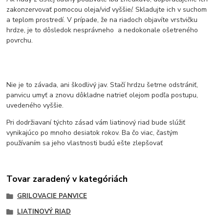
zakonzervovať pomocou oleja/viď vyššie/. Skladujte ich v suchom
a teplom prostredí. V prípade, že na riadoch objavíte vrstvičku
hrdze, je to dôsledok nesprávneho a nedokonale ošetreného
povrchu.
Nie je to závada, ani škodlivý jav. Stačí hrdzu šetrne odstrániť,
panvicu umyť a znovu dôkladne natrieť olejom podľa postupu,
uvedeného vyššie.
Pri dodržiavaní týchto zásad vám liatinový riad bude slúžiť
vynikajúco po mnoho desiatok rokov. Ba čo viac, častým
používaním sa jeho vlastnosti budú ešte zlepšovať
Tovar zaradený v kategóriách
GRILOVACIE PANVICE
LIATINOVÝ RIAD