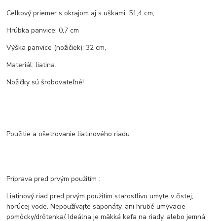
Celkový priemer s okrajom aj s uškami: 51,4 cm,
Hrúbka panvice: 0,7 cm
Výška panvice (nožičiek): 32 cm,
Materiál: liatina.
Nožičky sú šrobovateľné!
Použitie a ošetrovanie liatinového riadu
Príprava pred prvým použitím :
Liatinový riad pred prvým použitím starostlivo umyte v čistej,
horúcej vode. Nepoužívajte saponáty, ani hrubé umývacie
pomôcky/drôtenka/. Ideálna je mäkká kefa na riady, alebo jemná