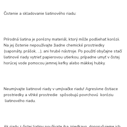
Čistenie a skladovanie liatinového riadu:
Prírodná liatina je porézny materiál, ktorý môže podliehať korózii.
Na jej čistenie nepoužívajte žiadne chemické prostriedky
(saponáty, prášok, ...), ani hrubé nástroje. Po použití obyčajne stačí
liatinové riady vytrieť papierovou utierkou, prípadne umyť v čistej
horúcej vode pomocou jemnej kefky alebo mäkkej hubky.
Neumývajte liatinové riady v umývačke riadu! Agresívne čistiace
prostriedky a vlhké prostredie spôsobujú povrchovú koróziu
liatinového riadu.
Ak riady z čistej liatiny používate iba zriedkavo, doporučujeme ich