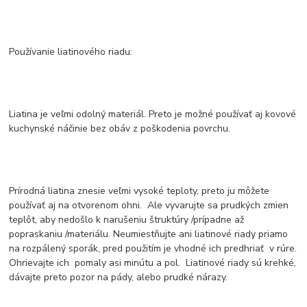
Používanie liatinového riadu:
Liatina je veľmi odolný materiál. Preto je možné používať aj kovové
kuchynské náčinie bez obáv z poškodenia povrchu.
Prírodná liatina znesie veľmi vysoké teploty, preto ju môžete
používať aj na otvorenom ohni. Ale vyvarujte sa prudkých zmien
teplôt, aby nedošlo k narušeniu štruktúry /prípadne až
popraskaniu /materiálu. Neumiestňujte ani liatinové riady priamo
na rozpálený sporák, pred použitím je vhodné ich predhriať v rúre.
Ohrievajte ich pomaly asi minútu a pol. Liatinové riady sú krehké,
dávajte preto pozor na pády, alebo prudké nárazy.