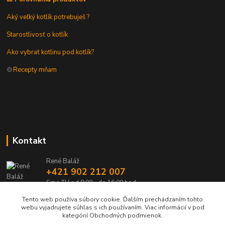
Aký veľký kotlík potrebuješ ?
Starostlivosť o kotlík
Ako vybrať kotlinu pod kotlík?
🍲
Recepty mňam
Kontakt
René Baláž
+421 902 212 007
Sme TU od 8:00 - do 16:00 hod
Tento web používa súbory cookie. Ďalším prechádzaním tohto
info@kotlik.sk
webu vyjadrujete súhlas s ich používaním. Viac informácií v pod
kategórií Obchodných podmienok.