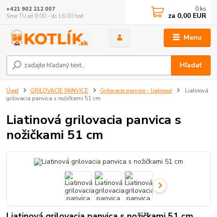
0
ks
+421 902 212 007
za
0,00 EUR
Sme TU od 8:00 - do 16:00 hod
Menu
Hľadať
Úvod
GRILOVACIE PANVICE
Grilovacie panvice - liatinové
Liatinová
grilovacia panvica s nožičkami 51 cm
Liatinová grilovacia panvica s
nožičkami 51 cm
Liatinová grilovacia panvica s nožičkami 51 cm