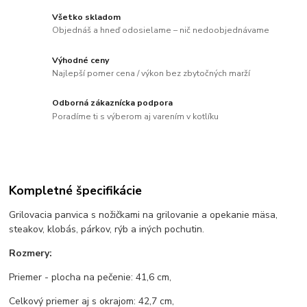
Všetko skladom
Objednáš a hneď odosielame – nič nedoobjednávame
Výhodné ceny
Najlepší pomer cena / výkon bez zbytočných marží
Odborná zákaznícka podpora
Poradíme ti s výberom aj varením v kotlíku
Kompletné špecifikácie
Grilovacia panvica s nožičkami na grilovanie a opekanie mäsa,
steakov, klobás, párkov, rýb a iných pochutin.
Rozmery:
Priemer - plocha na pečenie: 41,6 cm,
Celkový priemer aj s okrajom: 42,7 cm,