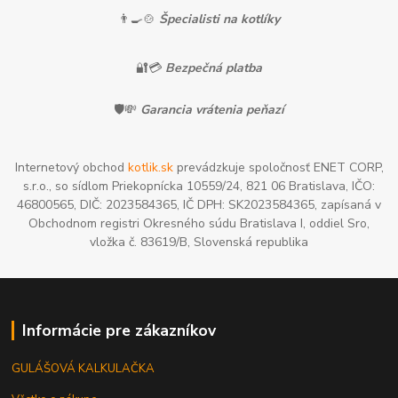
👨‍🍳🍲
Špecialisti na kotlíky
🔐💳
Bezpečná platba
🛡️💸
Garancia vrátenia peňazí
Internetový obchod
kotlik.sk
prevádzkuje spoločnosť ENET CORP,
s.r.o., so sídlom Priekopnícka 10559/24, 821 06 Bratislava, IČO:
46800565, DIČ: 2023584365, IČ DPH: SK2023584365, zapísaná v
Obchodnom registri Okresného súdu Bratislava I, oddiel Sro,
vložka č. 83619/B, Slovenská republika
Informácie pre zákazníkov
GULÁŠOVÁ KALKULAČKA