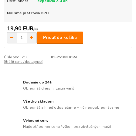
Dostupnosť
expedícia 2-4 dní
Nie sme platcovia DPH
19,90 EUR
/
ks
Pridať do košíka
Číslo produktu:
01-25100LKSM
Strážiť cenu / dostupnosť
Dodanie do 24 h
Objednáš dnes → zajtra varíš
Všetko skladom
Objednáš a hneď odosielame – nič nedoobjednávame
Výhodné ceny
Najlepší pomer cena / výkon bez zbytočných marží