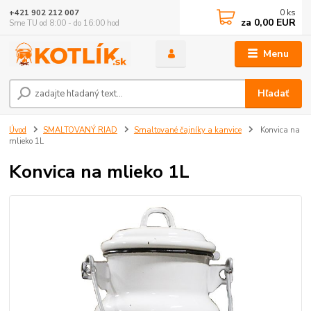
0
ks
+421 902 212 007
za
0,00 EUR
Sme TU od 8:00 - do 16:00 hod
Menu
Hľadať
Úvod
SMALTOVANÝ RIAD
Smaltované čajníky a kanvice
Konvica na
mlieko 1L
Konvica na mlieko 1L