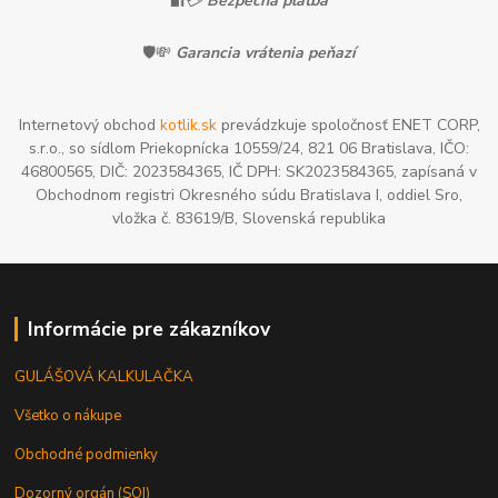
🔐💳
Bezpečná platba
🛡️💸
Garancia vrátenia peňazí
Internetový obchod
kotlik.sk
prevádzkuje spoločnosť ENET CORP,
s.r.o., so sídlom Priekopnícka 10559/24, 821 06 Bratislava, IČO:
46800565, DIČ: 2023584365, IČ DPH: SK2023584365, zapísaná v
Obchodnom registri Okresného súdu Bratislava I, oddiel Sro,
vložka č. 83619/B, Slovenská republika
Informácie pre zákazníkov
GULÁŠOVÁ KALKULAČKA
Všetko o nákupe
Obchodné podmienky
Dozorný orgán (SOI)