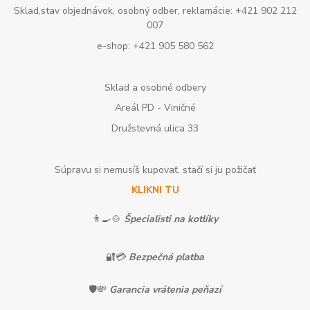
Sklad,stav objednávok, osobný odber, reklamácie: +421 902 212
007
e-shop: +421 905 580 562
Sklad a osobné odbery
Areál PD - Viničné
Družstevná ulica 33
Súpravu si nemusíš kupovať, stačí si ju požičať
KLIKNI TU
👨‍🍳🍲
Špecialisti na kotlíky
🔐💳
Bezpečná platba
🛡️💸
Garancia vrátenia peňazí