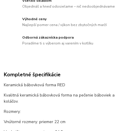
Všetko skladom
Objednáš a hneď odosielame – nič nedoobjednávame
Výhodné ceny
Najlepší pomer cena / výkon bez zbytočných marží
Odborná zákaznícka podpora
Poradíme ti s výberom aj varením v kotlíku
Kompletné špecifikácie
Keramická bábovková forma RED
Kvalitná keramická bábovková forma na pečenie báboviek a
koláčov.
Rozmery:
Vnútorné rozmery: priemer 22 cm