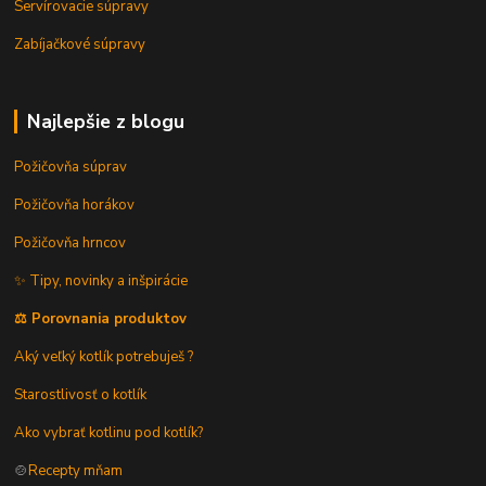
Servírovacie súpravy
Zabíjačkové súpravy
Najlepšie z blogu
Požičovňa súprav
Požičovňa horákov
Požičovňa hrncov
✨ Tipy, novinky a inšpirácie
⚖️ Porovnania produktov
Aký veľký kotlík potrebuješ ?
Starostlivosť o kotlík
Ako vybrať kotlinu pod kotlík?
🍲
Recepty mňam