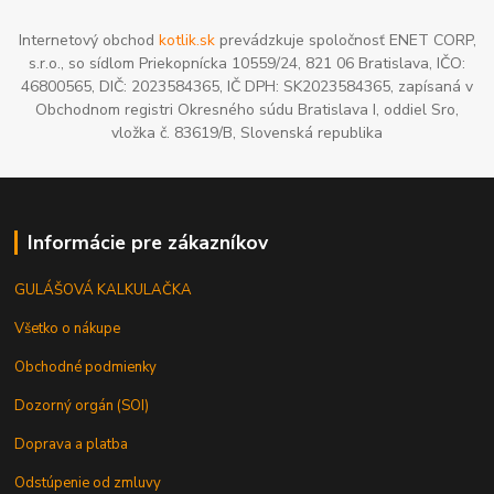
Internetový obchod
kotlik.sk
prevádzkuje spoločnosť ENET CORP,
s.r.o., so sídlom Priekopnícka 10559/24, 821 06 Bratislava, IČO:
46800565, DIČ: 2023584365, IČ DPH: SK2023584365, zapísaná v
Obchodnom registri Okresného súdu Bratislava I, oddiel Sro,
vložka č. 83619/B, Slovenská republika
Informácie pre zákazníkov
GULÁŠOVÁ KALKULAČKA
Všetko o nákupe
Obchodné podmienky
Dozorný orgán (SOI)
Doprava a platba
Odstúpenie od zmluvy