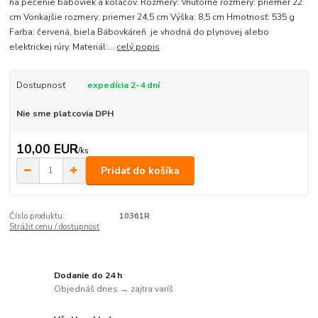
na pečenie báboviek a koláčov. Rozmery: Vnútorné rozmery: priemer 22
cm Vonkajšie rozmery: priemer 24,5 cm Výška: 8,5 cm Hmotnosť: 535 g
Farba: červená, biela Bábovkáreň je vhodná do plynovej alebo
elektrickej rúry. Materiál:...
celý popis
Dostupnosť
expedícia 2-4 dní
Nie sme platcovia DPH
10,00 EUR
/
ks
Pridať do košíka
Číslo produktu:
10361R
Strážiť cenu / dostupnosť
Dodanie do 24 h
Objednáš dnes → zajtra varíš