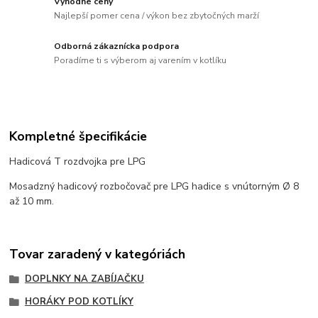
Výhodné ceny
Najlepší pomer cena / výkon bez zbytočných marží
Odborná zákaznícka podpora
Poradíme ti s výberom aj varením v kotlíku
Kompletné špecifikácie
Hadicová T rozdvojka pre LPG
Mosadzný hadicový rozbočovač pre LPG hadice s vnútorným Ø 8
až 10 mm.
Tovar zaradený v kategóriách
DOPLNKY NA ZABÍJAČKU
HORÁKY POD KOTLÍKY