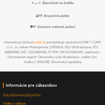
👨‍🍳🍲
Špecialisti na kotlíky
🔐💳
Bezpečná platba
🛡️💸
Garancia vrátenia peňazí
Internetový obchod
kotlik.sk
prevádzkuje spoločnosť ENET CORP,
s.r.o., so sídlom Priekopnícka 10559/24, 821 06 Bratislava, IČO:
46800565, DIČ: 2023584365, IČ DPH: SK2023584365, zapísaná v
Obchodnom registri Okresného súdu Bratislava I, oddiel Sro,
vložka č. 83619/B, Slovenská republika
Informácie pre zákazníkov
GULÁŠOVÁ KALKULAČKA
Všetko o nákupe