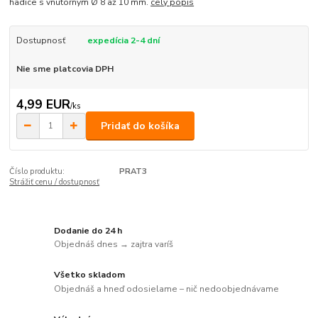
hadice s vnútorným Ø 8 až 10 mm.
celý popis
Dostupnosť
expedícia 2-4 dní
Nie sme platcovia DPH
4,99 EUR
/
ks
Pridať do košíka
Číslo produktu:
PRAT3
Strážiť cenu / dostupnosť
Dodanie do 24 h
Objednáš dnes → zajtra varíš
Všetko skladom
Objednáš a hneď odosielame – nič nedoobjednávame