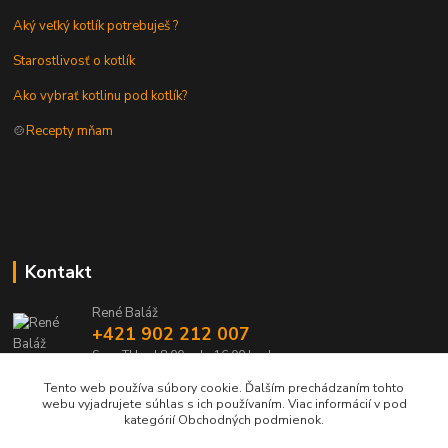
Aký veľký kotlík potrebuješ ?
Starostlivosť o kotlík
Ako vybrať kotlinu pod kotlík?
🍲
Recepty mňam
Kontakt
René Baláž
+421 902 212 007
Sme TU od 8:00 - do 16:00 hod
Tento web používa súbory cookie. Ďalším prechádzaním tohto
info@kotlik.sk
webu vyjadrujete súhlas s ich používaním. Viac informácií v pod
kategórií Obchodných podmienok.