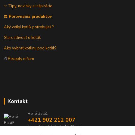
✨ Tipy, novinky a inšpirácie
⚖️ Porovnania produktov
Aký veľký kotlík potrebuješ ?
Starostlivosť o kotlík
Ako vybrať kotlinu pod kotlík?
🍲
Recepty mňam
Kontakt
René Baláž
+421 902 212 007
Sme TU od 8:00 - do 16:00 hod