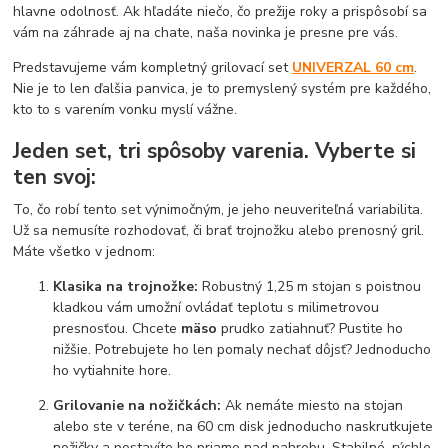
hlavne odolnosť. Ak hľadáte niečo, čo prežije roky a prispôsobí sa
vám na záhrade aj na chate, naša novinka je presne pre vás.
Predstavujeme vám kompletný grilovací set
UNIVERZAL 60 cm
.
Nie je to len ďalšia panvica, je to premyslený systém pre každého,
kto to s varením vonku myslí vážne.
Jeden set, tri spôsoby varenia. Vyberte si
ten svoj:
To, čo robí tento set výnimočným, je jeho neuveriteľná variabilita.
Už sa nemusíte rozhodovať, či brať trojnožku alebo prenosný gril.
Máte všetko v jednom:
Klasika na trojnožke:
Robustný 1,25 m stojan s poistnou
kladkou vám umožní ovládať teplotu s milimetrovou
presnosťou. Chcete
mäso
prudko zatiahnuť? Pustite ho
nižšie. Potrebujete ho len pomaly nechať dôjsť? Jednoducho
ho vytiahnite hore.
Grilovanie na nožičkách:
Ak nemáte miesto na stojan
alebo ste v teréne, na 60 cm disk jednoducho naskrutkujete
nožičky a postavíte ho priamo nad pahrebu. Stabilné, rýchle