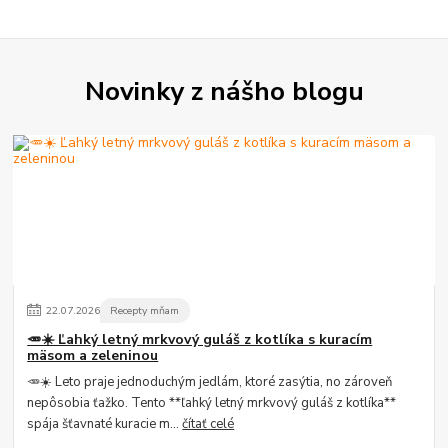
Novinky z nášho blogu
22
.
07
.
2026
Recepty mňam
🥕☀️ Ľahký letný mrkvový guláš z kotlíka s kuracím
mäsom a zeleninou
🥕☀️ Leto praje jednoduchým jedlám, ktoré zasýtia, no zároveň
nepôsobia ťažko. Tento **ľahký letný mrkvový guláš z kotlíka**
spája šťavnaté kuracie m...
čítať celé