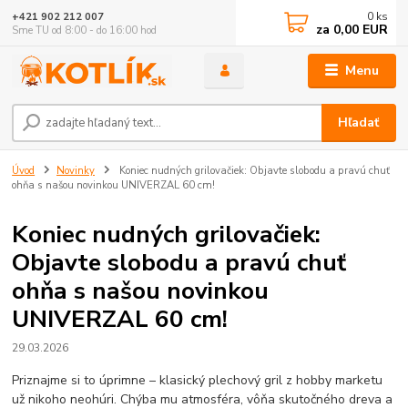
0
ks
+421 902 212 007
za
0,00 EUR
Sme TU od 8:00 - do 16:00 hod
Menu
Hľadať
Úvod
Novinky
Koniec nudných grilovačiek: Objavte slobodu a pravú chuť
ohňa s našou novinkou UNIVERZAL 60 cm!
Koniec nudných grilovačiek:
Objavte slobodu a pravú chuť
ohňa s našou novinkou
UNIVERZAL 60 cm!
29.03.2026
Priznajme si to úprimne – klasický plechový gril z hobby marketu
už nikoho neohúri. Chýba mu atmosféra, vôňa skutočného dreva a