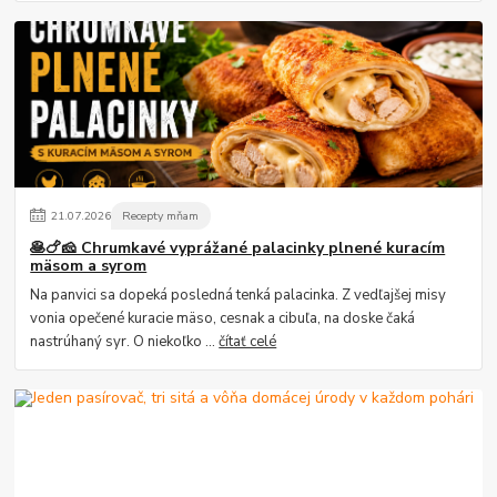
21
.
07
.
2026
Recepty mňam
🥞🍗🧀 Chrumkavé vyprážané palacinky plnené kuracím
mäsom a syrom
Na panvici sa dopeká posledná tenká palacinka. Z vedľajšej misy
vonia opečené kuracie mäso, cesnak a cibuľa, na doske čaká
nastrúhaný syr. O niekoľko ...
čítať celé