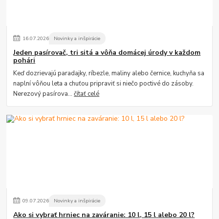
16
.
07
.
2026
Novinky a inšpirácie
Jeden pasírovač, tri sitá a vôňa domácej úrody v každom
pohári
Keď dozrievajú paradajky, ríbezle, maliny alebo černice, kuchyňa sa
naplní vôňou leta a chuťou pripraviť si niečo poctivé do zásoby.
Nerezový pasírova...
čítať celé
09
.
07
.
2026
Novinky a inšpirácie
Ako si vybrať hrniec na zaváranie: 10 l, 15 l alebo 20 l?