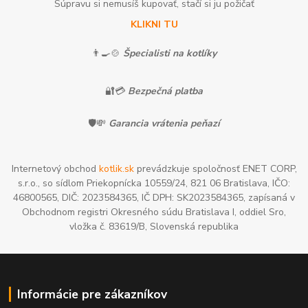
Súpravu si nemusíš kupovať, stačí si ju požičať
KLIKNI TU
👨‍🍳🍲
Špecialisti na kotlíky
🔐💳
Bezpečná platba
🛡️💸
Garancia vrátenia peňazí
Internetový obchod
kotlik.sk
prevádzkuje spoločnosť ENET CORP,
s.r.o., so sídlom Priekopnícka 10559/24, 821 06 Bratislava, IČO:
46800565, DIČ: 2023584365, IČ DPH: SK2023584365, zapísaná v
Obchodnom registri Okresného súdu Bratislava I, oddiel Sro,
vložka č. 83619/B, Slovenská republika
Informácie pre zákazníkov