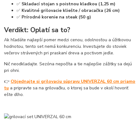
✅
Skladací stojan s poistnou kladkou (1,25 m)
✅
Kvalitné grilovacie kliešte / obracačka (26 cm)
✅
Prírodné korenie na steak (50 g)
Verdikt: Oplatí sa to?
Ak hľadáte najlepší pomer medzi cenou, odolnosťou a úžitkovou
hodnotou, tento set nemá konkurenciu. Investujete do stoviek
večerov strávených pri praskaní dreva a poctivom jedle.
Nič neodkladajte. Sezóna nepočíta a tie najlepšie zážitky sa dejú
pri ohni.
👉
Objednajte si grilovaciu súpravu UNIVERZAL 60 cm priamo
tu
a pripravte sa na grilovačku, o ktorej sa bude v okolí hovoriť
ešte dlho.