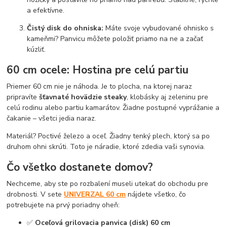
a efektívne.
Čistý disk do ohniska:
Máte svoje vybudované ohnisko s
kameňmi? Panvicu môžete položiť priamo na ne a začať
kúzliť.
60 cm ocele: Hostina pre celú partiu
Priemer 60 cm nie je náhoda. Je to plocha, na ktorej naraz
pripravíte
šťavnaté hovädzie steaky
, klobásky aj zeleninu pre
celú rodinu alebo partiu kamarátov. Žiadne postupné vyprážanie a
čakanie – všetci jedia naraz.
Materiál? Poctivé železo a oceľ. Žiadny tenký plech, ktorý sa po
druhom ohni skrúti. Toto je náradie, ktoré zdedia vaši synovia.
Čo všetko dostanete domov?
Nechceme, aby ste po rozbalení museli utekať do obchodu pre
drobnosti. V sete
UNIVERZAL 60 cm
nájdete všetko, čo
potrebujete na prvý poriadny oheň:
✅
Oceľová grilovacia panvica (disk) 60 cm