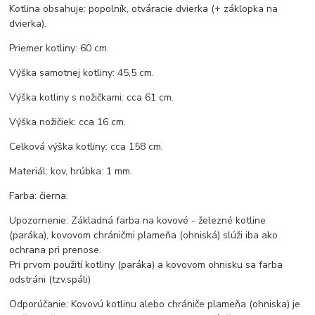
Kotlina obsahuje: popolník, otváracie dvierka (+ záklopka na
dvierka).
Priemer kotliny: 60 cm.
Výška samotnej kotliny: 45,5 cm.
Výška kotliny s nožičkami: cca 61 cm.
Výška nožičiek: cca 16 cm.
Celková výška kotliny: cca 158 cm.
Materiál: kov, hrúbka: 1 mm.
Farba: čierna.
Upozornenie: Základná farba na kovové - železné kotline
(paráka), kovovom chráničmi plameňa (ohniská) slúži iba ako
ochrana pri prenose.
Pri prvom použití kotliny (paráka) a kovovom ohnisku sa farba
odstráni (tzv.spáli)
Odporúčanie: Kovovú kotlinu alebo chrániče plameňa (ohniska) je