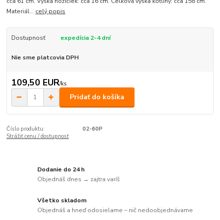
cca 61 cm. Výška nožičiek: cca 16 cm. Celková výška kotliny: cca 158 cm.
Materiál...
celý popis
Dostupnosť
expedícia 2-4 dní
Nie sme platcovia DPH
109,50 EUR
/
ks
Pridať do košíka
Číslo produktu:
02-60P
Strážiť cenu / dostupnosť
Dodanie do 24 h
Objednáš dnes → zajtra varíš
Všetko skladom
Objednáš a hneď odosielame – nič nedoobjednávame