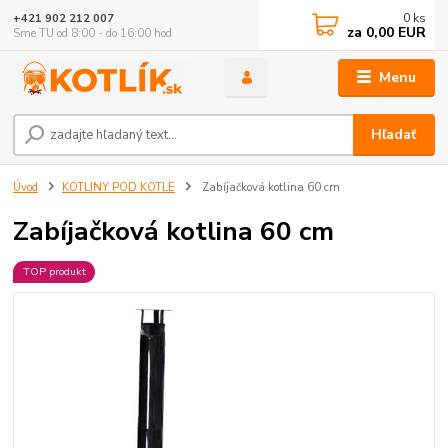
0
ks
+421 902 212 007
za
0,00 EUR
Sme TU od 8:00 - do 16:00 hod
Menu
Hľadať
Úvod
KOTLINY POD KOTLE
Zabíjačková kotlina 60 cm
Zabíjačková kotlina 60 cm
TOP produkt