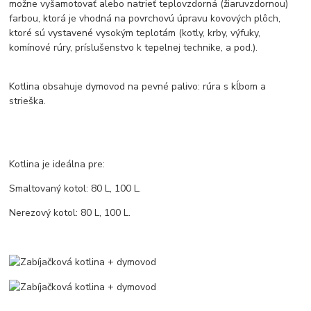
možne vyšamotovať alebo natrieť teplovzdorná (žiaruvzdornou)
farbou, ktorá je vhodná na povrchovú úpravu kovových plôch,
ktoré sú vystavené vysokým teplotám (kotly, krby, výfuky,
komínové rúry, príslušenstvo k tepelnej technike, a pod.).
Kotlina obsahuje dymovod na pevné palivo: rúra s kĺbom a
strieška.
Kotlina je ideálna pre:
Smaltovaný kotol: 80 L, 100 L.
Nerezový kotol: 80 L, 100 L.