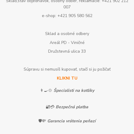
Sklad,stav objednávok, osobný odber, reklamácie: +421 902 212
007
e-shop: +421 905 580 562
Sklad a osobné odbery
Areál PD - Viničné
Družstevná ulica 33
Súpravu si nemusíš kupovať, stačí si ju požičať
KLIKNI TU
👨‍🍳🍲
Špecialisti na kotlíky
🔐💳
Bezpečná platba
🛡️💸
Garancia vrátenia peňazí