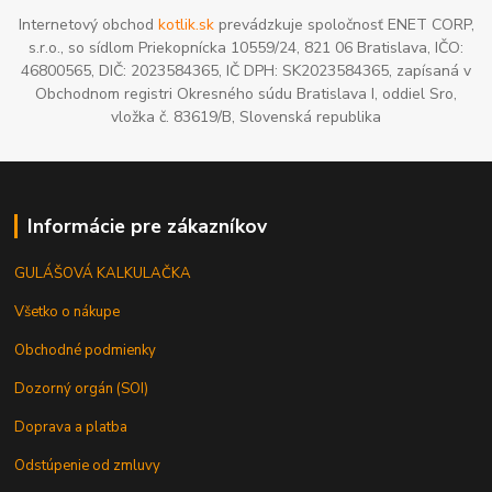
Internetový obchod
kotlik.sk
prevádzkuje spoločnosť ENET CORP,
s.r.o., so sídlom Priekopnícka 10559/24, 821 06 Bratislava, IČO:
46800565, DIČ: 2023584365, IČ DPH: SK2023584365, zapísaná v
Obchodnom registri Okresného súdu Bratislava I, oddiel Sro,
vložka č. 83619/B, Slovenská republika
Informácie pre zákazníkov
GULÁŠOVÁ KALKULAČKA
Všetko o nákupe
Obchodné podmienky
Dozorný orgán (SOI)
Doprava a platba
Odstúpenie od zmluvy