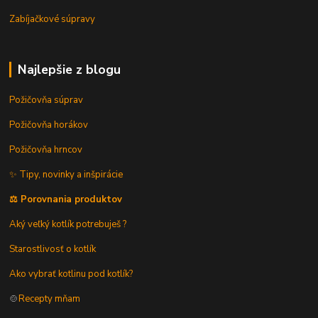
Zabíjačkové súpravy
Najlepšie z blogu
Požičovňa súprav
Požičovňa horákov
Požičovňa hrncov
✨ Tipy, novinky a inšpirácie
⚖️ Porovnania produktov
Aký veľký kotlík potrebuješ ?
Starostlivosť o kotlík
Ako vybrať kotlinu pod kotlík?
🍲
Recepty mňam