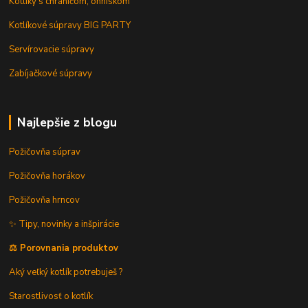
Kotlíky s chráničom, ohniskom
Kotlíkové súpravy BIG PARTY
Servírovacie súpravy
Zabíjačkové súpravy
Najlepšie z blogu
Požičovňa súprav
Požičovňa horákov
Požičovňa hrncov
✨ Tipy, novinky a inšpirácie
⚖️ Porovnania produktov
Aký veľký kotlík potrebuješ ?
Starostlivosť o kotlík