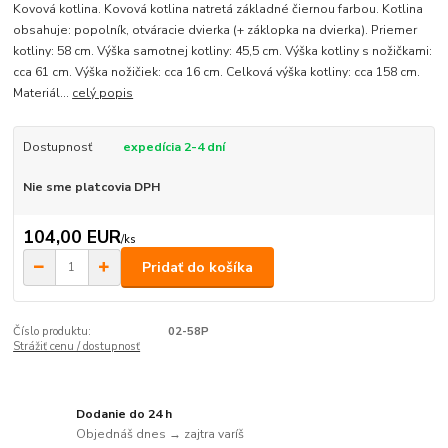
Kovová kotlina. Kovová kotlina natretá základné čiernou farbou. Kotlina
obsahuje: popolník, otváracie dvierka (+ záklopka na dvierka). Priemer
kotliny: 58 cm. Výška samotnej kotliny: 45,5 cm. Výška kotliny s nožičkami:
cca 61 cm. Výška nožičiek: cca 16 cm. Celková výška kotliny: cca 158 cm.
Materiál...
celý popis
Dostupnosť
expedícia 2-4 dní
Nie sme platcovia DPH
104,00 EUR
/
ks
Pridať do košíka
Číslo produktu:
02-58P
Strážiť cenu / dostupnosť
Dodanie do 24 h
Objednáš dnes → zajtra varíš