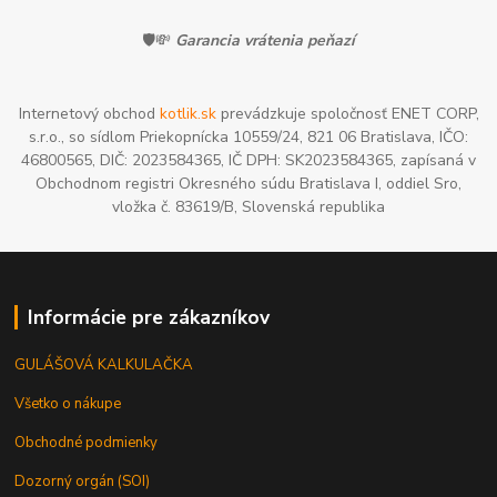
🛡️💸
Garancia vrátenia peňazí
Internetový obchod
kotlik.sk
prevádzkuje spoločnosť ENET CORP,
s.r.o., so sídlom Priekopnícka 10559/24, 821 06 Bratislava, IČO:
46800565, DIČ: 2023584365, IČ DPH: SK2023584365, zapísaná v
Obchodnom registri Okresného súdu Bratislava I, oddiel Sro,
vložka č. 83619/B, Slovenská republika
Informácie pre zákazníkov
GULÁŠOVÁ KALKULAČKA
Všetko o nákupe
Obchodné podmienky
Dozorný orgán (SOI)