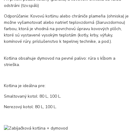
odstráni (tzv.spáli)
Odporúčanie: Kovovú kotlinu alebo chrániče plameňa (ohniska) je
možne vyšamotovať alebo natrieť teplovzdorná (žiaruvzdornou)
farbou, ktorá je vhodná na povrchovú úpravu kovových plôch,
ktoré sú vystavené vysokým teplotám (kotly, krby, výfuky,
komínové rúry, príslušenstvo k tepelnej technike, a pod.).
Kotlina obsahuje dymovod na pevné palivo: rúra s kĺbom a
strieška.
Kotlina je ideálna pre:
Smaltovaný kotol: 80 L, 100 L.
Nerezový kotol: 80 L, 100 L.