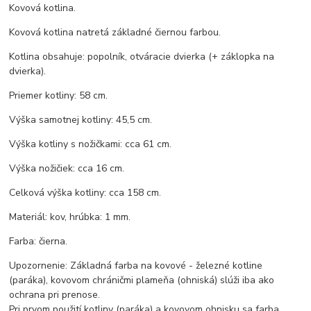
Kovová kotlina.
Kovová kotlina natretá základné čiernou farbou.
Kotlina obsahuje: popolník, otváracie dvierka (+ záklopka na
dvierka).
Priemer kotliny: 58 cm.
Výška samotnej kotliny: 45,5 cm.
Výška kotliny s nožičkami: cca 61 cm.
Výška nožičiek: cca 16 cm.
Celková výška kotliny: cca 158 cm.
Materiál: kov, hrúbka: 1 mm.
Farba: čierna.
Upozornenie: Základná farba na kovové - železné kotline
(paráka), kovovom chráničmi plameňa (ohniská) slúži iba ako
ochrana pri prenose.
Pri prvom použití kotliny (paráka) a kovovom ohnisku sa farba