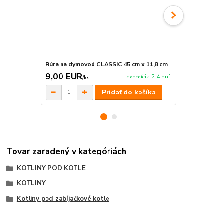
Rúra na dymovod CLASSIC 45 cm x 11,8 cm
Dymovod B
9,00 EUR
29,00 E
expedícia 2-4 dní
/
ks
Pridať do košíka
Tovar zaradený v kategóriách
KOTLINY POD KOTLE
KOTLINY
Kotliny pod zabíjačkové kotle