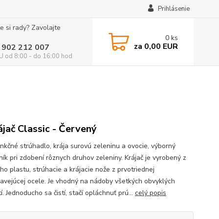
Prihlásenie
e si rady? Zavolajte
0
ks
za
0,00 EUR
 902 212 007
 od 8:00 - do 16:00 hod
ájač Classic - Červený
unkčné strúhadlo, krája surovú zeleninu a ovocie, výborný
ík pri zdobení rôznych druhov zeleniny. Krájač je vyrobený z
ho plastu, strúhacie a krájacie nože z prvotriednej
avejúcej ocele. Je vhodný na nádoby všetkých obvyklých
í. Jednoducho sa čistí, stačí opláchnuť prú...
celý popis