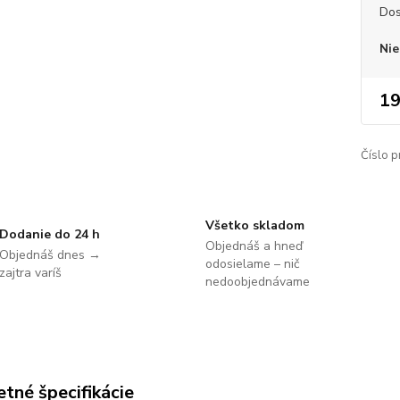
Dos
Nie
19
Číslo p
Všetko skladom
Dodanie do 24 h
Objednáš a hneď
Objednáš dnes →
odosielame – nič
zajtra varíš
nedoobjednávame
tné špecifikácie