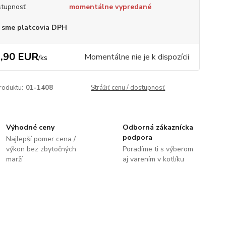
tupnosť
momentálne vypredané
 sme platcovia DPH
,90 EUR
Momentálne nie je k dispozícii
/
ks
roduktu:
01-1408
Strážiť cenu / dostupnosť
Výhodné ceny
Odborná zákaznícka
podpora
Najlepší pomer cena /
výkon bez zbytočných
Poradíme ti s výberom
marží
aj varením v kotlíku