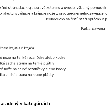
kčné strúhadlo, krája surovú zeleninu a ovocie, výborný pomocník 
 plastu, strúhacie a krájacie nože z prvotriednej nehrdzavejúcej
Jednoducho sa čistí, stačí opláchnuť
Farba: červená
nosti krájania V-krájača:
é nože na tenké rezančeky alebo kocky
dká zadná strana na tenké plátky
ké nože na hrubé rezančeky alebo kocky
dká zadná strana na hrubé plátky
zaradený v kategóriách