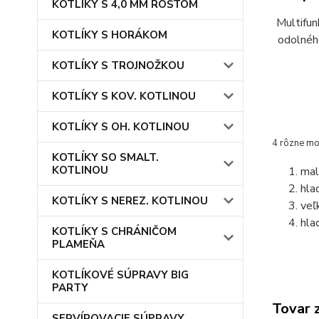
KOTLÍKY S 4,0 MM ROŠTOM
Multifun
KOTLÍKY S HORÁKOM
odolného
KOTLÍKY S TROJNOŽKOU
KOTLÍKY S KOV. KOTLINOU
KOTLÍKY S OH. KOTLINOU
4 rôzne mož
KOTLÍKY SO SMALT.
KOTLINOU
mal
hla
KOTLÍKY S NEREZ. KOTLINOU
veľ
hla
KOTLÍKY S CHRÁNIČOM
PLAMEŇA
KOTLÍKOVÉ SÚPRAVY BIG
PARTY
Tovar 
SERVÍROVACIE SÚPRAVY