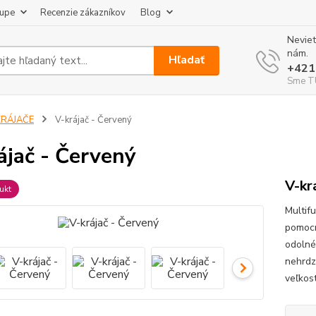
kupe
Recenzie zákazníkov
Blog
Neviet
nám.
Hľadať
+421
Sme TU
KRÁJAČE
V-krájač - Červený
ájač - Červený
V-kr
ukt
Multif
pomocn
odolné
nehrdz
veľkost