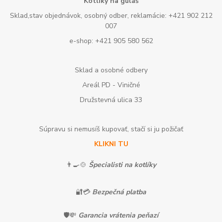
Kotlíky na guláš
Sklad,stav objednávok, osobný odber, reklamácie: +421 902 212
007
e-shop: +421 905 580 562
Sklad a osobné odbery
Areál PD - Viničné
Družstevná ulica 33
Súpravu si nemusíš kupovať, stačí si ju požičať
KLIKNI TU
👨‍🍳🍲
Špecialisti na kotlíky
🔐💳
Bezpečná platba
🛡️💸
Garancia vrátenia peňazí