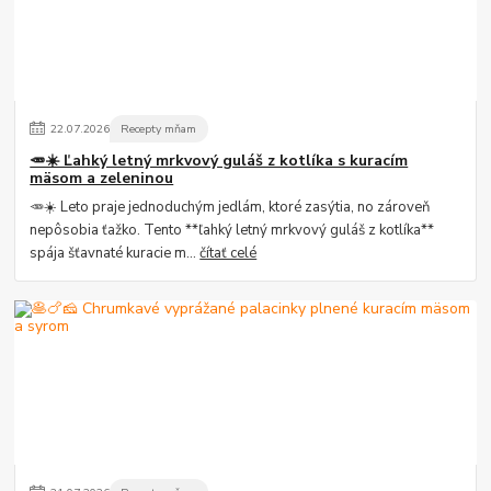
22
.
07
.
2026
Recepty mňam
🥕☀️ Ľahký letný mrkvový guláš z kotlíka s kuracím
mäsom a zeleninou
🥕☀️ Leto praje jednoduchým jedlám, ktoré zasýtia, no zároveň
nepôsobia ťažko. Tento **ľahký letný mrkvový guláš z kotlíka**
spája šťavnaté kuracie m...
čítať celé