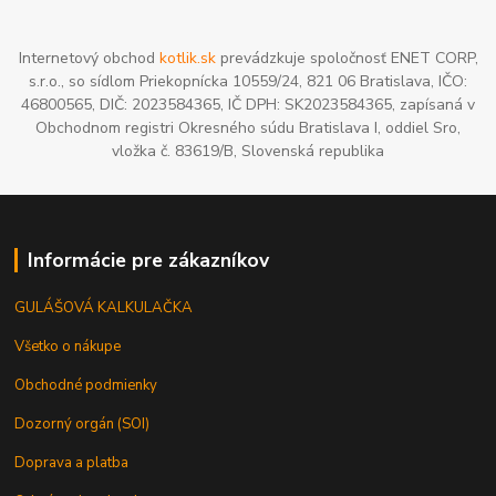
Internetový obchod
kotlik.sk
prevádzkuje spoločnosť ENET CORP,
s.r.o., so sídlom Priekopnícka 10559/24, 821 06 Bratislava, IČO:
46800565, DIČ: 2023584365, IČ DPH: SK2023584365, zapísaná v
Obchodnom registri Okresného súdu Bratislava I, oddiel Sro,
vložka č. 83619/B, Slovenská republika
Informácie pre zákazníkov
GULÁŠOVÁ KALKULAČKA
Všetko o nákupe
Obchodné podmienky
Dozorný orgán (SOI)
Doprava a platba