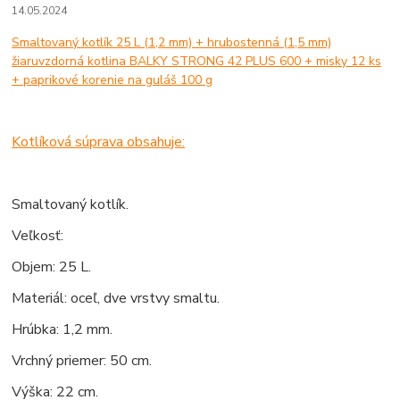
14.05.2024
Smaltovaný kotlík 25 L (1,2 mm) + hrubostenná (1,5 mm)
žiaruvzdorná kotlina BALKY STRONG 42 PLUS 600 + misky 12 ks
+ paprikové korenie na guláš 100 g
Kotlíková súprava obsahuje:
Smaltovaný kotlík.
Veľkosť:
Objem: 25 L.
Materiál: oceľ, dve vrstvy smaltu.
Hrúbka: 1,2 mm.
Vrchný priemer: 50 cm.
Výška: 22 cm.