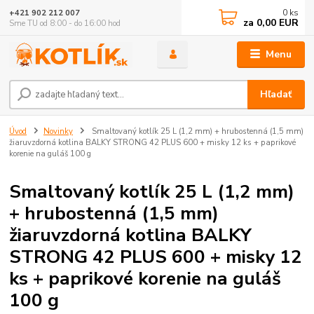
0
ks
+421 902 212 007
za
0,00 EUR
Sme TU od 8:00 - do 16:00 hod
Menu
Hľadať
Úvod
Novinky
Smaltovaný kotlík 25 L (1,2 mm) + hrubostenná (1,5 mm)
žiaruvzdorná kotlina BALKY STRONG 42 PLUS 600 + misky 12 ks + paprikové
korenie na guláš 100 g
Smaltovaný kotlík 25 L (1,2 mm)
+ hrubostenná (1,5 mm)
žiaruvzdorná kotlina BALKY
STRONG 42 PLUS 600 + misky 12
ks + paprikové korenie na guláš
100 g