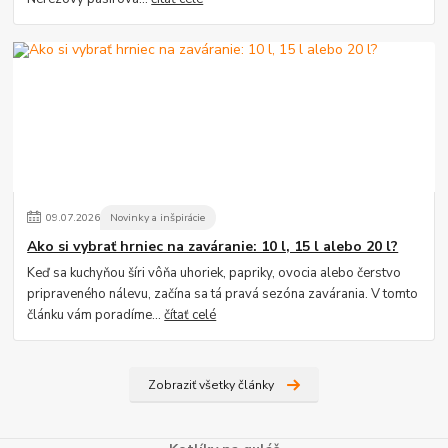
09
.
07
.
2026
Novinky a inšpirácie
Ako si vybrať hrniec na zaváranie: 10 l, 15 l alebo 20 l?
Keď sa kuchyňou šíri vôňa uhoriek, papriky, ovocia alebo čerstvo
pripraveného nálevu, začína sa tá pravá sezóna zavárania. V tomto
článku vám poradíme...
čítať celé
Zobraziť všetky články