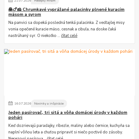
21
.
07
.
2026
Recepty mňam
🥞🍗🧀 Chrumkavé vyprážané palacinky plnené kuracím
mäsom a syrom
Na panvici sa dopeká posledná tenká palacinka. Z vedľajšej misy
vonia opečené kuracie mäso, cesnak a cibuľa, na doske čaká
nastrúhaný syr. O niekoľko ...
čítať celé
16
.
07
.
2026
Novinky a inšpirácie
Jeden pasírovač, tri sitá a vôňa domácej úrody v každom
pohári
Keď dozrievajú paradajky, ríbezle, maliny alebo černice, kuchyňa sa
naplní vôňou leta a chuťou pripraviť si niečo poctivé do zásoby.
Nerezový pasírova...
čítať celé