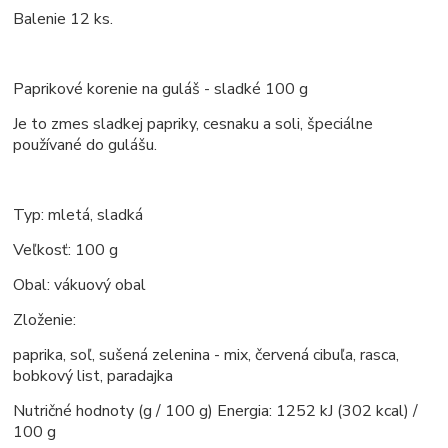
Balenie 12 ks.
Paprikové korenie na guláš - sladké 100 g
Je to zmes sladkej papriky, cesnaku a soli, špeciálne
používané do gulášu.
Typ: mletá, sladká
Veľkosť: 100 g
Obal: vákuový obal
Zloženie:
paprika, soľ, sušená zelenina - mix, červená cibuľa, rasca,
bobkový list, paradajka
Nutričné hodnoty (g / 100 g) Energia: 1252 kJ (302 kcal) /
100 g