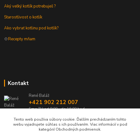
Aký veľký kotlík potrebuješ ?
Starostlivosť o kotlík
Ako vybrať kotlinu pod kotlík?
🍲
Recepty mňam
Kontakt
René Baláž
+421 902 212 007
Sme TU od 8:00 - do 16:00 hod
Tento web používa súbory cookie. Ďalším prechádzaním tohto
info@kotlik.sk
webu vyjadrujete súhlas s ich používaním. Viac informácií v pod
kategórií Obchodných podmienok.