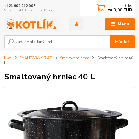
0
ks
+421 902 212 007
za
0,00 EUR
Sme TU od 8:00 - do 16:00 hod
Menu
Hľadať
Úvod
SMALTOVANÝ RIAD
Smaltované hrnce
Smaltovaný hrniec 40
L
Smaltovaný hrniec 40 L