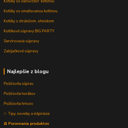
Kotlíky so žiaruvzdor. kotlinou
Kotlíky so smaltovanou kotlinou
Kotlíky s chráničom, ohniskom
Kotlíkové súpravy BIG PARTY
Servírovacie súpravy
Zabíjačkové súpravy
Najlepšie z blogu
Požičovňa súprav
Požičovňa horákov
Požičovňa hrncov
✨ Tipy, novinky a inšpirácie
⚖️ Porovnania produktov