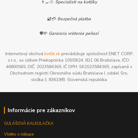
👨‍🍳🍲
Špecialisti na kotlíky
🔐💳
Bezpečná platba
🛡️💸
Garancia vrátenia peňazí
Internetový obchod
kotlik.sk
prevádzkuje spoločnosť ENET CORP,
s.r.o., so sídlom Priekopnícka 10559/24, 821 06 Bratislava, IČO:
46800565, DIČ: 2023584365, IČ DPH: SK2023584365, zapísaná v
Obchodnom registri Okresného súdu Bratislava I, oddiel Sro,
vložka č. 83619/B, Slovenská republika
Informácie pre zákazníkov
GULÁŠOVÁ KALKULAČKA
Všetko o nákupe