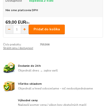
Dostupnosť
expedícia 2-4 dní
Nie sme platcovia DPH
69,00 EUR
/
ks
Pridať do košíka
Číslo produktu:
755306
Strážiť cenu / dostupnosť
Dodanie do 24 h
Objednáš dnes → zajtra varíš
Všetko skladom
Objednáš a hneď odosielame – nič nedoobjednávame
Výhodné ceny
Najlepší pomer cena / výkon bez zbytočných marží