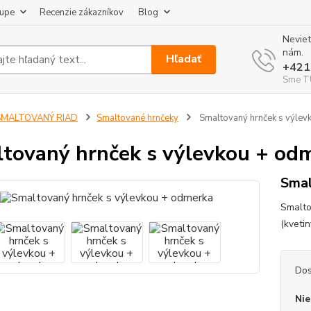
kupe
Recenzie zákazníkov
Blog
Neviet
nám.
Hľadať
+421
Sme TU
SMALTOVANÝ RIAD
Smaltované hrnčeky
Smaltovaný hrnček s výlev
tovaný hrnček s výlevkou + od
Smal
Smalto
(kvetin
Dos
Nie