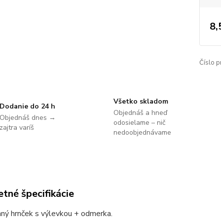
8,
Číslo p
Všetko skladom
Dodanie do 24 h
Objednáš a hneď
Objednáš dnes →
odosielame – nič
zajtra varíš
nedoobjednávame
tné špecifikácie
ný hrnček s výlevkou + odmerka.