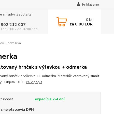
Prihlásenie
e si rady? Zavolajte
0
ks
za
0,00 EUR
 902 212 007
 od 8:00 - do 16:00 hod
kou + odmerka
merka
tovaný hrnček s výlevkou + odmerka
vaný hrnček s výlevkou + odmerka. Materiál: vzorovaný smalt
y). Objem: 0,6 L.
celý popis
tupnosť
expedícia 2-4 dní
 sme platcovia DPH