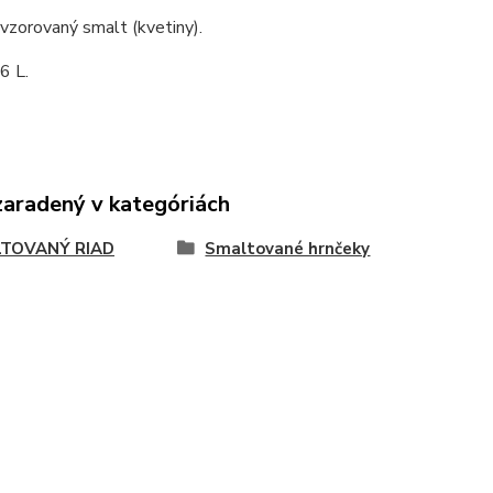
 vzorovaný smalt (kvetiny).
6 L.
zaradený v kategóriách
TOVANÝ RIAD
Smaltované hrnčeky