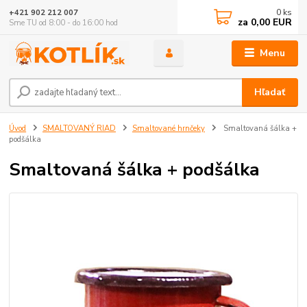
0
ks
+421 902 212 007
za
0,00 EUR
Sme TU od 8:00 - do 16:00 hod
Menu
Hľadať
Úvod
SMALTOVANÝ RIAD
Smaltované hrnčeky
Smaltovaná šálka +
podšálka
Smaltovaná šálka + podšálka