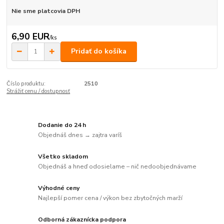
Nie sme platcovia DPH
6,90 EUR
/
ks
Pridať do košíka
Číslo produktu:
2510
Strážiť cenu / dostupnosť
Dodanie do 24 h
Objednáš dnes → zajtra varíš
Všetko skladom
Objednáš a hneď odosielame – nič nedoobjednávame
Výhodné ceny
Najlepší pomer cena / výkon bez zbytočných marží
Odborná zákaznícka podpora