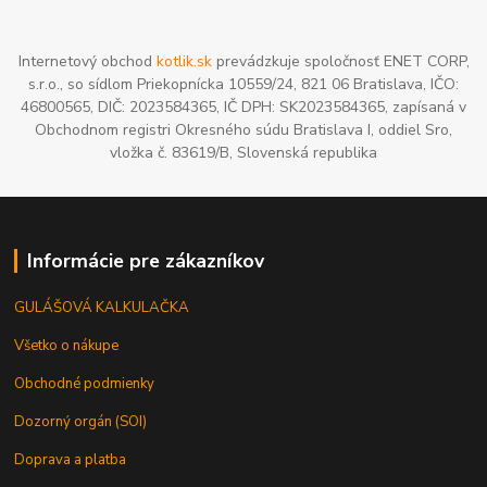
Internetový obchod
kotlik.sk
prevádzkuje spoločnosť ENET CORP,
s.r.o., so sídlom Priekopnícka 10559/24, 821 06 Bratislava, IČO:
46800565, DIČ: 2023584365, IČ DPH: SK2023584365, zapísaná v
Obchodnom registri Okresného súdu Bratislava I, oddiel Sro,
vložka č. 83619/B, Slovenská republika
Informácie pre zákazníkov
GULÁŠOVÁ KALKULAČKA
Všetko o nákupe
Obchodné podmienky
Dozorný orgán (SOI)
Doprava a platba