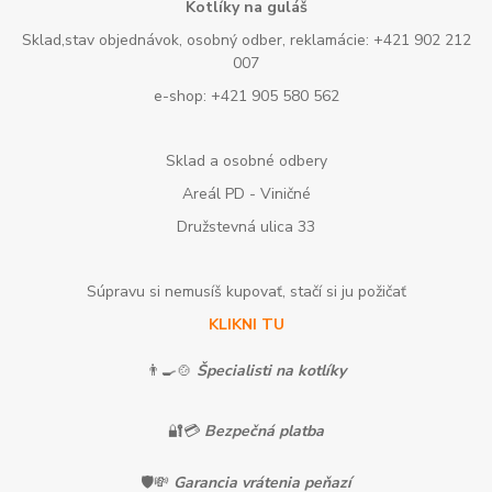
Kotlíky na guláš
Sklad,stav objednávok, osobný odber, reklamácie: +421 902 212
007
e-shop: +421 905 580 562
Sklad a osobné odbery
Areál PD - Viničné
Družstevná ulica 33
Súpravu si nemusíš kupovať, stačí si ju požičať
KLIKNI TU
👨‍🍳🍲
Špecialisti na kotlíky
🔐💳
Bezpečná platba
🛡️💸
Garancia vrátenia peňazí