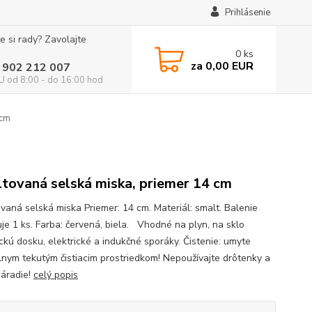
Prihlásenie
e si rady? Zavolajte
0
ks
za
0,00 EUR
 902 212 007
 od 8:00 - do 16:00 hod
 cm
tovaná selská miska, priemer 14 cm
vaná selská miska Priemer: 14 cm. Materiál: smalt. Balenie
je 1 ks. Farba: červená, biela. Vhodné na plyn, na sklo
ckú dosku, elektrické a indukčné sporáky. Čistenie: umyte
lnym tekutým čistiacim prostriedkom! Nepoužívajte drôtenky a
náradie!
celý popis