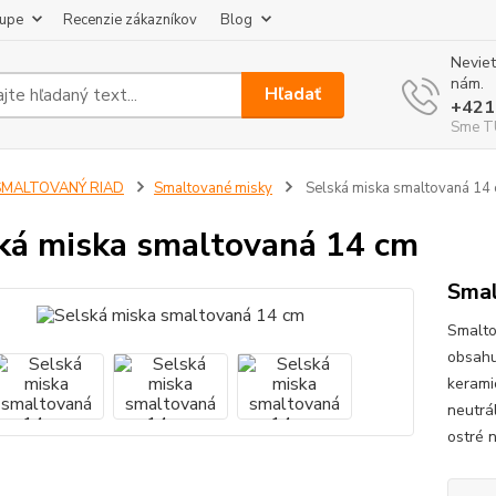
kupe
Recenzie zákazníkov
Blog
Neviet
nám.
Hľadať
+421
Sme TU
SMALTOVANÝ RIAD
Smaltované misky
Selská miska smaltovaná 14
ká miska smaltovaná 14 cm
Smal
Smalto
obsahu
kerami
neutrá
ostré 