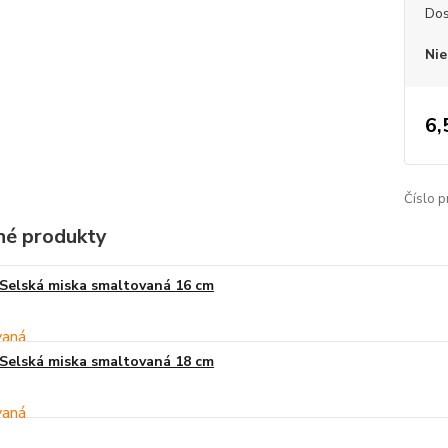
Dos
Nie
6,
Číslo p
é produkty
Selská miska smaltovaná 16 cm
Selská miska smaltovaná 18 cm