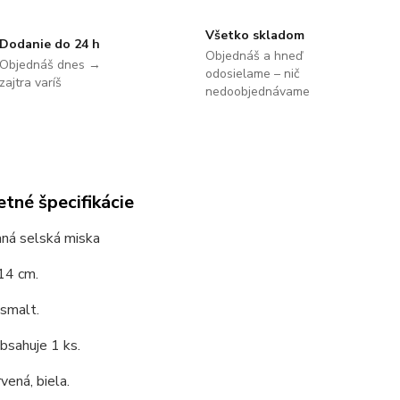
Všetko skladom
Dodanie do 24 h
Objednáš a hneď
Objednáš dnes →
odosielame – nič
zajtra varíš
nedoobjednávame
tné špecifikácie
ná selská miska
14 cm.
 smalt.
bsahuje 1 ks.
vená, biela.