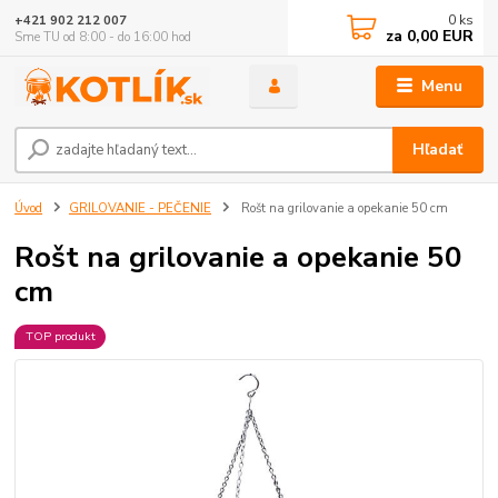
0
ks
+421 902 212 007
za
0,00 EUR
Sme TU od 8:00 - do 16:00 hod
Menu
Hľadať
Úvod
GRILOVANIE - PEČENIE
Rošt na grilovanie a opekanie 50 cm
Rošt na grilovanie a opekanie 50
cm
TOP produkt