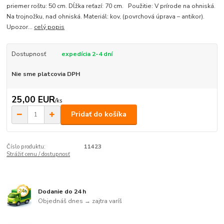
priemer roštu: 50 cm. Dĺžka reťazí: 70 cm. Použitie: V prírode na ohniská.
Na trojnožku, nad ohniská. Materiál: kov, (povrchová úprava – antikor).
Upozor...
celý popis
Dostupnosť
expedícia 2-4 dní
Nie sme platcovia DPH
25,00 EUR
/
ks
Pridať do košíka
Číslo produktu:
11423
Strážiť cenu / dostupnosť
Dodanie do 24 h
Objednáš dnes → zajtra varíš