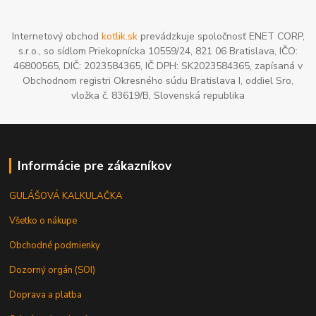
Internetový obchod
kotlik.sk
prevádzkuje spoločnosť ENET CORP,
s.r.o., so sídlom Priekopnícka 10559/24, 821 06 Bratislava, IČO:
46800565, DIČ: 2023584365, IČ DPH: SK2023584365, zapísaná v
Obchodnom registri Okresného súdu Bratislava I, oddiel Sro,
vložka č. 83619/B, Slovenská republika
Informácie pre zákazníkov
GULÁŠOVÁ KALKULAČKA
Všetko o nákupe
Obchodné podmienky
Dozorný orgán (SOI)
Doprava a platba