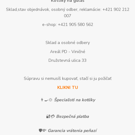
Kotlíky na guláš
Sklad,stav objednávok, osobný odber, reklamácie: +421 902 212
007
e-shop: +421 905 580 562
Sklad a osobné odbery
Areál PD - Viničné
Družstevná ulica 33
Súpravu si nemusíš kupovať, stačí si ju požičať
KLIKNI TU
👨‍🍳🍲
Špecialisti na kotlíky
🔐💳
Bezpečná platba
🛡️💸
Garancia vrátenia peňazí