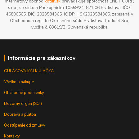
Internetový obchod
kotlik.sk
prevádzkuje spoločnosť ENET CORP,
s.r.o., so sídlom Priekopnícka 10559/24, 821 06 Bratislava, IČO:
46800565, DIČ: 2023584365, IČ DPH: SK2023584365, zapísaná v
Obchodnom registri Okresného súdu Bratislava I, oddiel Sro,
vložka č. 83619/B, Slovenská republika
Informácie pre zákazníkov
GULÁŠOVÁ KALKULAČKA
Všetko o nákupe
Obchodné podmienky
Dozorný orgán (SOI)
Doprava a platba
Odstúpenie od zmluvy
Kontakty