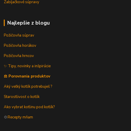
Zabíjačkové súpravy
Najlepšie z blogu
Požičovňa súprav
Požičovňa horákov
Požičovňa hrncov
✨ Tipy, novinky a inšpirácie
⚖️ Porovnania produktov
Aký veľký kotlík potrebuješ ?
Starostlivosť o kotlík
Ako vybrať kotlinu pod kotlík?
🍲
Recepty mňam