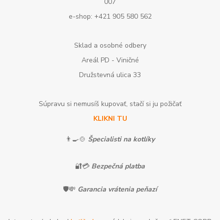
007
e-shop: +421 905 580 562
Sklad a osobné odbery
Areál PD - Viničné
Družstevná ulica 33
Súpravu si nemusíš kupovať, stačí si ju požičať
KLIKNI TU
👨‍🍳🍲
Špecialisti na kotlíky
🔐💳
Bezpečná platba
🛡️💸
Garancia vrátenia peňazí