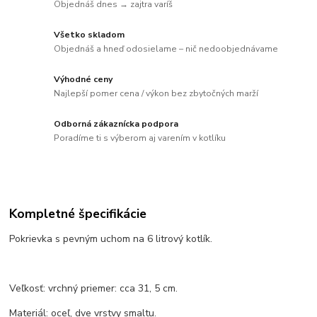
Objednáš dnes → zajtra varíš
Všetko skladom
Objednáš a hneď odosielame – nič nedoobjednávame
Výhodné ceny
Najlepší pomer cena / výkon bez zbytočných marží
Odborná zákaznícka podpora
Poradíme ti s výberom aj varením v kotlíku
Kompletné špecifikácie
Pokrievka s pevným uchom na 6 litrový kotlík.
Veľkosť: vrchný priemer: cca 31, 5 cm.
Materiál: oceľ, dve vrstvy smaltu.