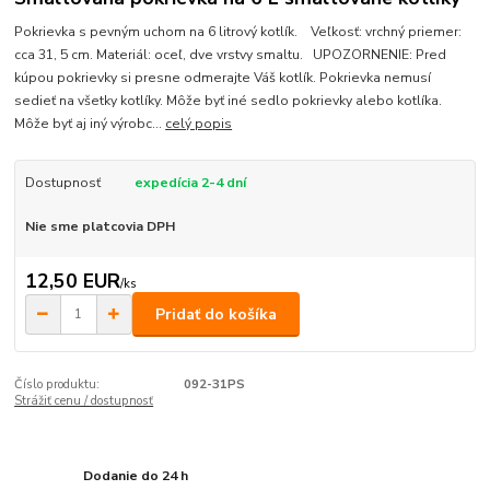
Pokrievka s pevným uchom na 6 litrový kotlík. Veľkosť: vrchný priemer:
cca 31, 5 cm. Materiál: oceľ, dve vrstvy smaltu. UPOZORNENIE: Pred
kúpou pokrievky si presne odmerajte Váš kotlík. Pokrievka nemusí
sedieť na všetky kotlíky. Môže byť iné sedlo pokrievky alebo kotlíka.
Môže byť aj iný výrobc...
celý popis
Dostupnosť
expedícia 2-4 dní
Nie sme platcovia DPH
12,50 EUR
/
ks
Pridať do košíka
Číslo produktu:
092-31PS
Strážiť cenu / dostupnosť
Dodanie do 24 h