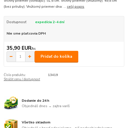
Vrchný priemer (vonkajší): 51,6 cm. Vrchný priemer (vnútorný): 49,8 cm
(bez príruby). Vnútorný priemer dna: ...
celý popis
Dostupnosť
expedícia 2-4 dní
Nie sme platcovia DPH
35,90 EUR
/
ks
Pridať do košíka
Číslo produktu:
13419
Strážiť cenu / dostupnosť
Dodanie do 24 h
Objednáš dnes → zajtra varíš
Všetko skladom
Objednáš a hneď odosielame – nič nedoobjednávame