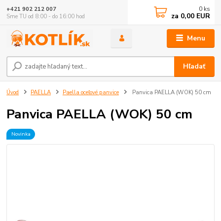
0
ks
+421 902 212 007
za
0,00 EUR
Sme TU od 8:00 - do 16:00 hod
Menu
Hľadať
Úvod
PAELLA
Paella oceľové panvice
Panvica PAELLA (WOK) 50 cm
Panvica PAELLA (WOK) 50 cm
Novinka