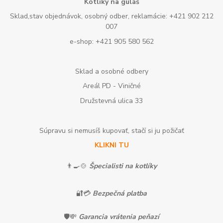
Kotlíky na guláš
Sklad,stav objednávok, osobný odber, reklamácie: +421 902 212
007
e-shop: +421 905 580 562
Sklad a osobné odbery
Areál PD - Viničné
Družstevná ulica 33
Súpravu si nemusíš kupovať, stačí si ju požičať
KLIKNI TU
👨‍🍳🍲
Špecialisti na kotlíky
🔐💳
Bezpečná platba
🛡️💸
Garancia vrátenia peňazí