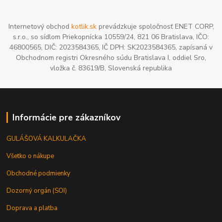
Internetový obchod
kotlik.sk
prevádzkuje spoločnosť ENET CORP,
s.r.o., so sídlom Priekopnícka 10559/24, 821 06 Bratislava, IČO:
46800565, DIČ: 2023584365, IČ DPH: SK2023584365, zapísaná v
Obchodnom registri Okresného súdu Bratislava I, oddiel Sro,
vložka č. 83619/B, Slovenská republika
Informácie pre zákazníkov
GULÁŠOVÁ KALKULAČKA
Všetko o nákupe
Obchodné podmienky
Dozorný orgán (SOI)
Doprava a platba