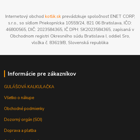
Internetový obchod
kotlik.sk
prevádzkuje spoločnosť ENET CORP,
s.r.o., so sídlom Priekopnícka 10559/24, 821 06 Bratislava, IČO:
46800565, DIČ: 2023584365, IČ DPH: SK2023584365, zapísaná v
Obchodnom registri Okresného súdu Bratislava I, oddiel Sro,
vložka č. 83619/B, Slovenská republika
Informácie pre zákazníkov
GULÁŠOVÁ KALKULAČKA
Všetko o nákupe
Obchodné podmienky
Dozorný orgán (SOI)
Doprava a platba