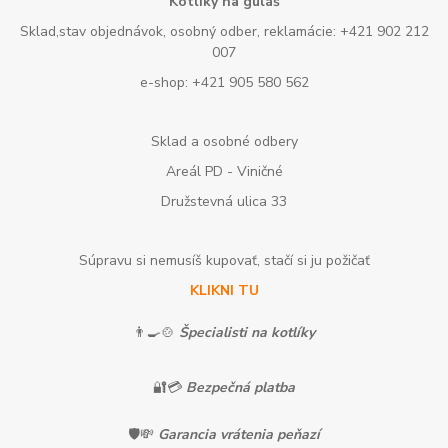
Kotlíky na guláš
Sklad,stav objednávok, osobný odber, reklamácie: +421 902 212
007
e-shop: +421 905 580 562
Sklad a osobné odbery
Areál PD - Viničné
Družstevná ulica 33
Súpravu si nemusíš kupovať, stačí si ju požičať
KLIKNI TU
👨‍🍳🍲
Špecialisti na kotlíky
🔐💳
Bezpečná platba
🛡️💸
Garancia vrátenia peňazí