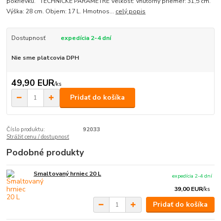
pokrievku. TECHNICKÉ PARAMETRE Veľkosť: Vnútorný priemer: 31,5 cm.
Výška: 28 cm. Objem: 17 L. Hmotnos...
celý popis
Dostupnosť
expedícia 2-4 dní
Nie sme platcovia DPH
49,90 EUR
/
ks
Pridať do košíka
Číslo produktu:
92033
Strážiť cenu / dostupnosť
Podobné produkty
Smaltovaný hrniec 20 L
expedícia 2-4 dní
39,00 EUR
/
ks
Pridať do košíka