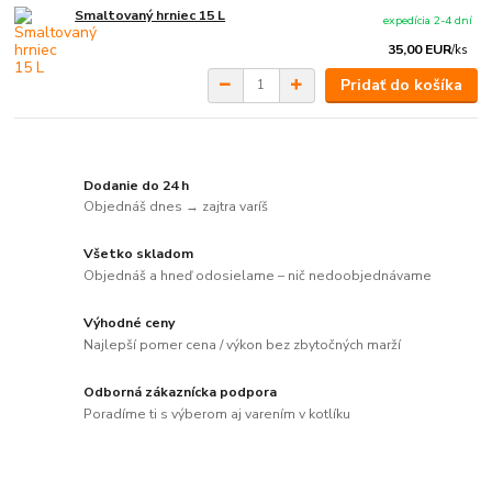
Smaltovaný hrniec 15 L
expedícia 2-4 dní
35,00 EUR
/
ks
Pridať do košíka
Dodanie do 24 h
Objednáš dnes → zajtra varíš
Všetko skladom
Objednáš a hneď odosielame – nič nedoobjednávame
Výhodné ceny
Najlepší pomer cena / výkon bez zbytočných marží
Odborná zákaznícka podpora
Poradíme ti s výberom aj varením v kotlíku