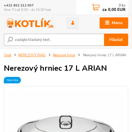
0
ks
+421 902 212 007
za
0,00 EUR
Sme TU od 8:00 - do 16:00 hod
Menu
Hľadať
Úvod
NEREZOVÝ RIAD
Nerezové hrnce
Nerezový hrniec 17 L ARIAN
Nerezový hrniec 17 L ARIAN
Novinka