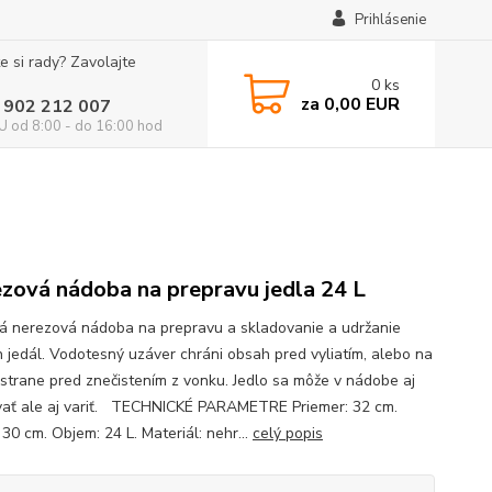
Prihlásenie
e si rady? Zavolajte
0
ks
za
0,00 EUR
 902 212 007
 od 8:00 - do 16:00 hod
zová nádoba na prepravu jedla 24 L
ná nerezová nádoba na prepravu a skladovanie a udržanie
h jedál. Vodotesný uzáver chráni obsah pred vyliatím, alebo na
 strane pred znečistením z vonku. Jedlo sa môže v nádobe aj
vať ale aj variť. TECHNICKÉ PARAMETRE Priemer: 32 cm.
30 cm. Objem: 24 L. Materiál: nehr...
celý popis