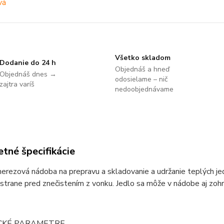
Všetko skladom
Dodanie do 24 h
Objednáš a hneď
Objednáš dnes →
odosielame – nič
zajtra varíš
nedoobjednávame
tné špecifikácie
nerezová nádoba na prepravu a skladovanie a udržanie teplých je
 strane pred znečistením z vonku. Jedlo sa môže v nádobe aj zohrie
CKÉ PARAMETRE