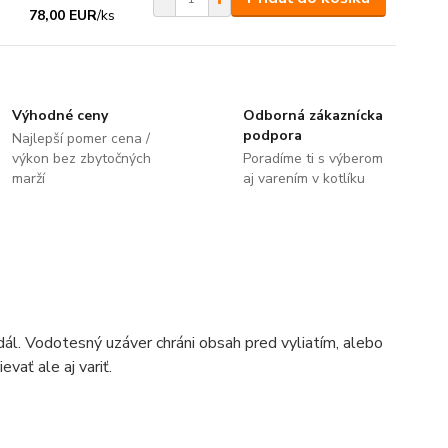
78,00 EUR
/
ks
Výhodné ceny
Odborná zákaznícka
podpora
Najlepší pomer cena /
výkon bez zbytočných
Poradíme ti s výberom
marží
aj varením v kotlíku
dál. Vodotesný uzáver chráni obsah pred vyliatím, alebo
vať ale aj variť.