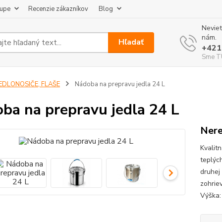
kupe
Recenzie zákazníkov
Blog
Neviet
nám.
Hľadať
+421
Sme TU
JEDLONOSIČE, FLAŠE
Nádoba na prepravu jedla 24 L
ba na prepravu jedla 24 L
Nere
Kvalit
teplýc
druhej
zohrie
Výška: 