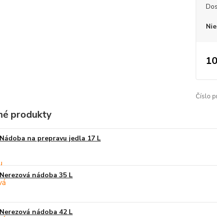
Dos
Nie
10
Číslo p
é produkty
Nádoba na prepravu jedla 17 L
Nerezová nádoba 35 L
Nerezová nádoba 42 L