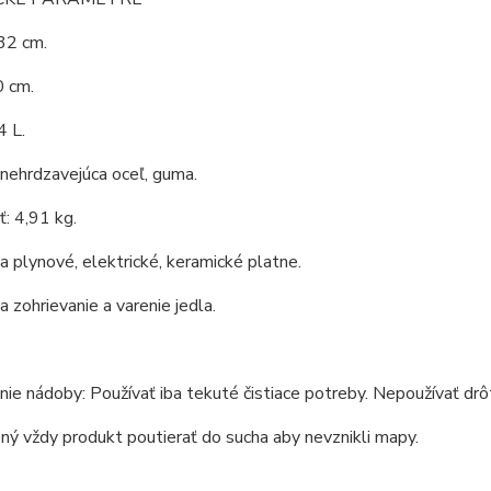
32 cm.
0 cm.
4 L.
 nehrdzavejúca oceľ, guma.
: 4,91 kg.
 plynové, elektrické, keramické platne.
 zohrievanie a varenie jedla.
ie nádoby: Používať iba tekuté čistiace potreby. Nepoužívať drôt
ný vždy produkt poutierať do sucha aby nevznikli mapy.