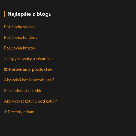
Najlepšie z blogu
Požičovňa súprav
Požičovňa horákov
Požičovňa hrncov
✨ Tipy, novinky a inšpirácie
⚖️ Porovnania produktov
Aký veľký kotlík potrebuješ ?
Starostlivosť o kotlík
Ako vybrať kotlinu pod kotlík?
🍲
Recepty mňam