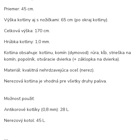
Priemer: 45 cm.
Výška kotliny aj s nožičkami: 65 cm (po okraj kotliny).
Celková výška: 170 cm.
Hrúbka kotliny: 1,0 mm.
Kotlina obsahuje: kotlinu, komín (dymovod): rúra, kĺb, strieška na
komín, popolník, otváracie dvierka (+ záklopka na dvierka).
Materiál: kvalitná nehrdzavejúca oceľ (nerez).
Nerezová kotlina je vhodná pre všetky druhy paliva.
Možnosť použiť:
Antikorové kotlíky (0,8 mm): 28 L.
Nerezový kotol: 45 L.