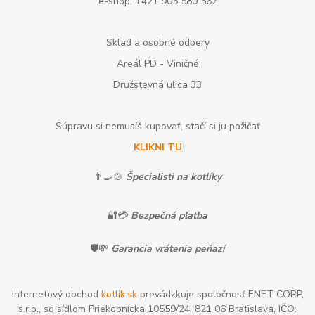
e-shop: +421 905 580 562
Sklad a osobné odbery
Areál PD - Viničné
Družstevná ulica 33
Súpravu si nemusíš kupovať, stačí si ju požičať
KLIKNI TU
👨‍🍳🍲
Špecialisti na kotlíky
🔐💳
Bezpečná platba
🛡️💸
Garancia vrátenia peňazí
Internetový obchod
kotlik.sk
prevádzkuje spoločnosť ENET CORP,
s.r.o., so sídlom Priekopnícka 10559/24, 821 06 Bratislava, IČO: