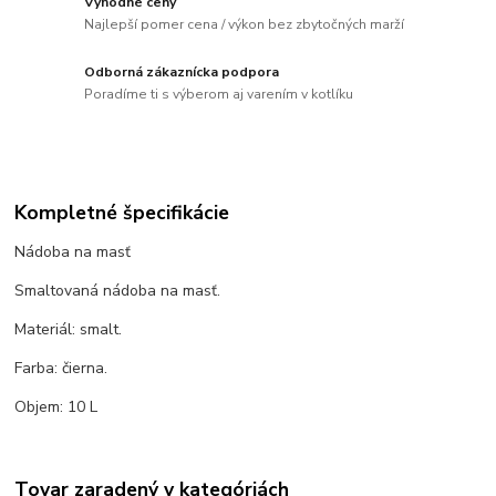
Výhodné ceny
Najlepší pomer cena / výkon bez zbytočných marží
Odborná zákaznícka podpora
Poradíme ti s výberom aj varením v kotlíku
Kompletné špecifikácie
Nádoba na masť
Smaltovaná nádoba na masť.
Materiál: smalt.
Farba: čierna.
Objem: 10 L
Tovar zaradený v kategóriách