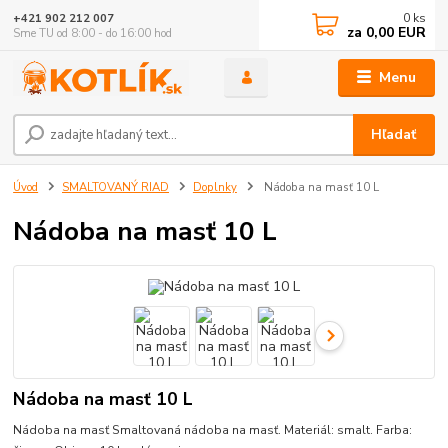
0
ks
+421 902 212 007
za
0,00 EUR
Sme TU od 8:00 - do 16:00 hod
Menu
Hľadať
Úvod
SMALTOVANÝ RIAD
Doplnky
Nádoba na masť 10 L
Nádoba na masť 10 L
Nádoba na masť 10 L
Nádoba na masť Smaltovaná nádoba na masť. Materiál: smalt. Farba: