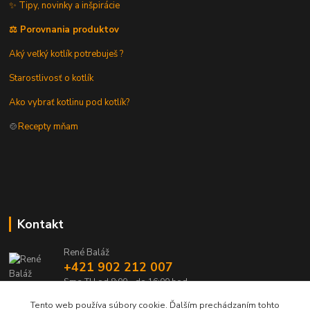
✨ Tipy, novinky a inšpirácie
⚖️ Porovnania produktov
Aký veľký kotlík potrebuješ ?
Starostlivosť o kotlík
Ako vybrať kotlinu pod kotlík?
🍲
Recepty mňam
Kontakt
René Baláž
+421 902 212 007
Sme TU od 8:00 - do 16:00 hod
Tento web používa súbory cookie. Ďalším prechádzaním tohto
info@kotlik.sk