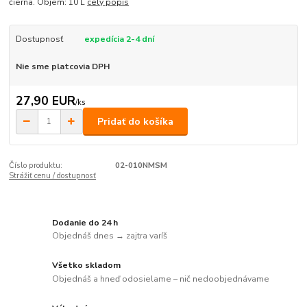
čierna. Objem: 10 L
celý popis
Dostupnosť
expedícia 2-4 dní
Nie sme platcovia DPH
27,90 EUR
/
ks
Pridať do košíka
Číslo produktu:
02-010NMSM
Strážiť cenu / dostupnosť
Dodanie do 24 h
Objednáš dnes → zajtra varíš
Všetko skladom
Objednáš a hneď odosielame – nič nedoobjednávame