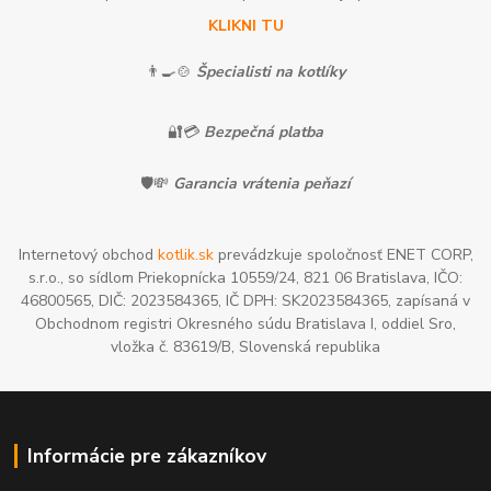
KLIKNI TU
👨‍🍳🍲
Špecialisti na kotlíky
🔐💳
Bezpečná platba
🛡️💸
Garancia vrátenia peňazí
Internetový obchod
kotlik.sk
prevádzkuje spoločnosť ENET CORP,
s.r.o., so sídlom Priekopnícka 10559/24, 821 06 Bratislava, IČO:
46800565, DIČ: 2023584365, IČ DPH: SK2023584365, zapísaná v
Obchodnom registri Okresného súdu Bratislava I, oddiel Sro,
vložka č. 83619/B, Slovenská republika
Informácie pre zákazníkov