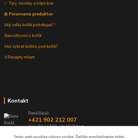
✨ Tipy, novinky a inšpirácie
⚖️ Porovnania produktov
Aký veľký kotlík potrebuješ ?
Starostlivosť o kotlík
Ako vybrať kotlinu pod kotlík?
🍲
Recepty mňam
Kontakt
René Baláž
+421 902 212 007
Sme TU od 8:00 - do 16:00 hod
Tento web používa súbory cookie. Ďalším prechádzaním tohto
info@kotlik.sk