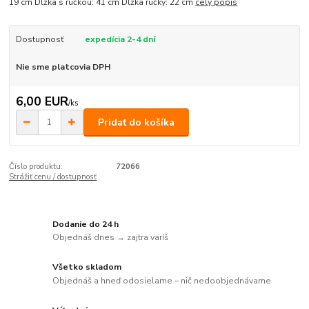
19 cm Dĺžka s ručkou: 41 cm Dĺžka rúčky: 22 cm
celý popis
Dostupnosť
expedícia 2-4 dní
Nie sme platcovia DPH
6,00 EUR
/
ks
Pridať do košíka
Číslo produktu:
72066
Strážiť cenu / dostupnosť
Dodanie do 24 h
Objednáš dnes → zajtra varíš
Všetko skladom
Objednáš a hneď odosielame – nič nedoobjednávame