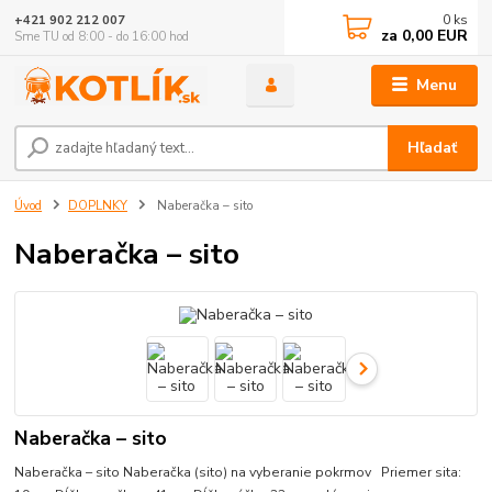
0
ks
+421 902 212 007
za
0,00 EUR
Sme TU od 8:00 - do 16:00 hod
Menu
Hľadať
Úvod
DOPLNKY
Naberačka – sito
Naberačka – sito
Naberačka – sito
Naberačka – sito Naberačka (sito) na vyberanie pokrmov Priemer sita: