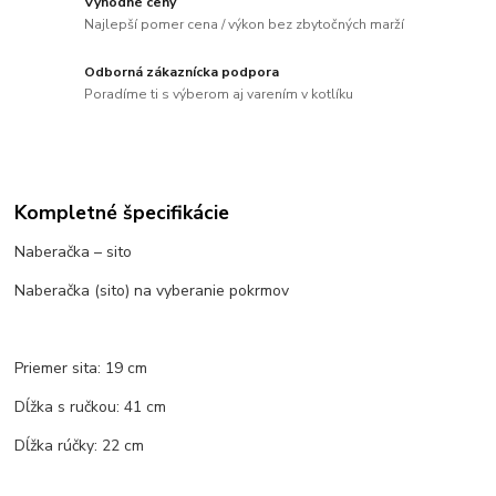
Výhodné ceny
Najlepší pomer cena / výkon bez zbytočných marží
Odborná zákaznícka podpora
Poradíme ti s výberom aj varením v kotlíku
Kompletné špecifikácie
Naberačka – sito
Naberačka (sito) na vyberanie pokrmov
Priemer sita: 19 cm
Dĺžka s ručkou: 41 cm
Dĺžka rúčky: 22 cm