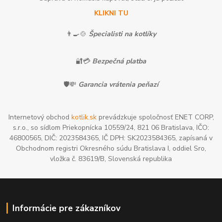
KLIKNI TU
👨‍🍳🍲
Špecialisti na kotlíky
🔐💳
Bezpečná platba
🛡️💸
Garancia vrátenia peňazí
Internetový obchod
kotlik.sk
prevádzkuje spoločnosť ENET CORP,
s.r.o., so sídlom Priekopnícka 10559/24, 821 06 Bratislava, IČO:
46800565, DIČ: 2023584365, IČ DPH: SK2023584365, zapísaná v
Obchodnom registri Okresného súdu Bratislava I, oddiel Sro,
vložka č. 83619/B, Slovenská republika
Informácie pre zákazníkov