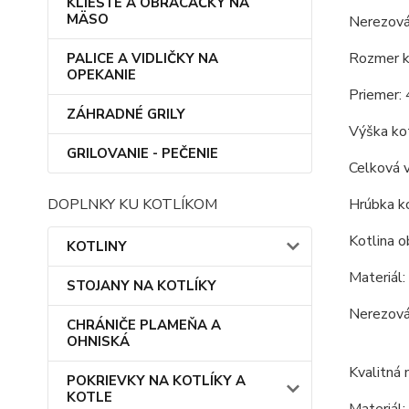
KLIEŠTE A OBRACAČKY NA
MÄSO
Nerezová
Rozmer ko
PALICE A VIDLIČKY NA
OPEKANIE
Priemer: 
ZÁHRADNÉ GRILY
Výška kot
GRILOVANIE - PEČENIE
Celková 
Hrúbka ko
DOPLNKY KU KOTLÍKOM
Kotlina o
KOTLINY
Materiál:
STOJANY NA KOTLÍKY
Nerezová 
CHRÁNIČE PLAMEŇA A
OHNISKÁ
Kvalitná 
POKRIEVKY NA KOTLÍKY A
KOTLE
Materiál: