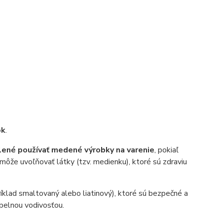
ok
.
olené používať medené výrobky na varenie
, pokiaľ
 môže uvoľňovať látky (tzv. medienku), ktoré sú zdraviu
íklad smaltovaný alebo liatinový), ktoré sú bezpečné a
epelnou vodivosťou.