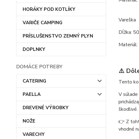
HORÁKY POD KOTLÍKY
Vareška
VARIČE CAMPING
Dĺžka: 5
PRÍSLUŠENSTVO ZEMNÝ PLYN
Materiál:
DOPLNKY
DOMÁCE POTREBY
⚠️ Dôl
CATERING
Tento kot
V súlade 
PAELLA
prichádza
DREVENÉ VÝROBKY
škodlivé.
NOŽE
👉 Z toh
vhodné na
VARECHY