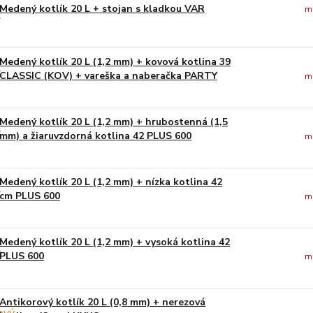
Medený kotlík 20 L + stojan s kladkou VAR
m
Medený kotlík 20 L (1,2 mm) + kovová kotlina 39
CLASSIC (KOV) + vareška a naberačka PARTY
m
Medený kotlík 20 L (1,2 mm) + hrubostenná (1,5
mm) a žiaruvzdorná kotlina 42 PLUS 600
m
Medený kotlík 20 L (1,2 mm) + nízka kotlina 42
cm PLUS 600
m
Medený kotlík 20 L (1,2 mm) + vysoká kotlina 42
PLUS 600
m
Antikorový kotlík 20 L (0,8 mm) + nerezová