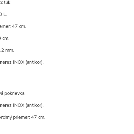
otlík
0 L.
emer: 47 cm.
3 cm.
1,2 mm.
 nerez INOX (antikor).
á pokrievka.
 nerez INOX (antikor).
vrchný priemer: 47 cm.