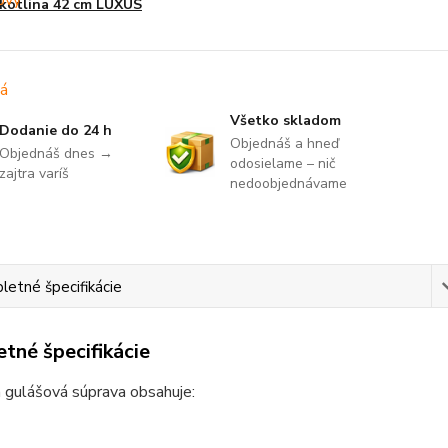
kotlina 42 cm LUXUS
Všetko skladom
Dodanie do 24 h
Objednáš a hneď
Objednáš dnes →
odosielame – nič
zajtra varíš
nedoobjednávame
etné špecifikácie
tné špecifikácie
 gulášová súprava obsahuje: