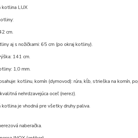
 kotlina LUX
tliny:
42 cm.
liny aj s nožičkami: 65 cm (po okraj kotliny).
výška: 141 cm.
tliny: 1,0 mm.
bsahuje: kotlinu, komín (dymovod): rúra, kĺb, strieška na komín, po
 kvalitná nehrdzavejúca oceľ (nerez).
kotlina je vhodná pre všetky druhy paliva.
nerezová naberačka.
 nerez INOX (antikor).