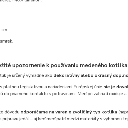
0 cm
 smrek.
ežité upozornenie k používaniu medeného kotlíka
lík je určený výhradne ako
dekoratívny alebo okrasný dopln
s platnou legislatívou a nariadeniami Európskej únie
nie je dov
jú do priameho kontaktu s potravinami. Meď pri zahriatí oxiduje a
to dôvodu
odporúčame na varenie zvoliť iný typ kotlíka
(napr
 prípravu jedál – aj keď meď patrí medzi materiály s výbornou t