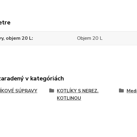
etre
y, objem 20 L
Objem 20 L
zaradený v kategóriách
ÍKOVÉ SÚPRAVY
KOTLÍKY S NEREZ.
Mede
KOTLINOU