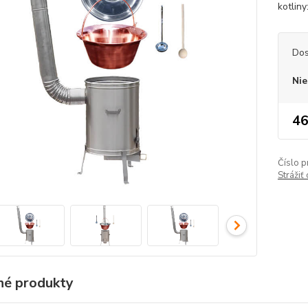
kotliny
Dos
Nie
46
Číslo p
Strážiť
é produkty