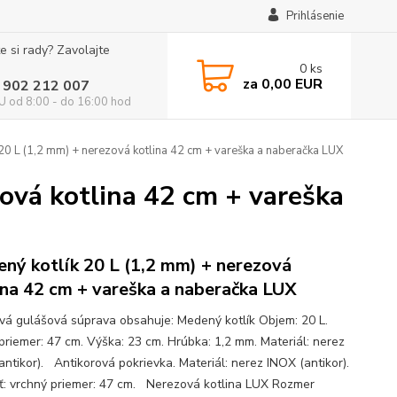
Prihlásenie
e si rady? Zavolajte
0
ks
za
0,00 EUR
 902 212 007
 od 8:00 - do 16:00 hod
20 L (1,2 mm) + nerezová kotlina 42 cm + vareška a naberačka LUX
ová kotlina 42 cm + vareška
ný kotlík 20 L (1,2 mm) + nerezová
ina 42 cm + vareška a naberačka LUX
ová gulášová súprava obsahuje: Medený kotlík Objem: 20 L.
priemer: 47 cm. Výška: 23 cm. Hrúbka: 1,2 mm. Materiál: nerez
antikor). Antikorová pokrievka. Materiál: nerez INOX (antikor).
ť: vrchný priemer: 47 cm. Nerezová kotlina LUX Rozmer