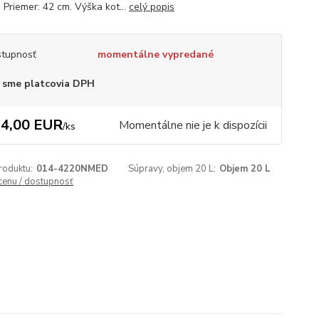
: Priemer: 42 cm. Výška kot...
celý popis
tupnosť
momentálne vypredané
 sme platcovia DPH
4,00 EUR
Momentálne nie je k dispozícii
/
ks
roduktu:
014-4220NMED
Súpravy, objem 20 L:
Objem 20 L
 cenu / dostupnosť