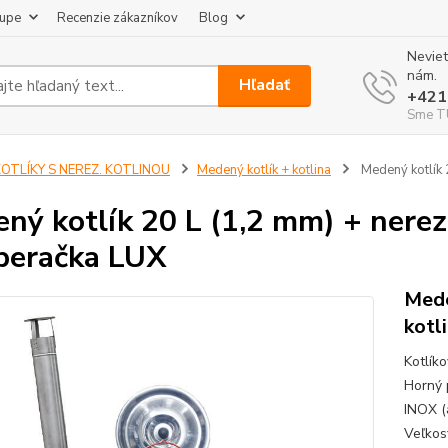
kupe
Recenzie zákazníkov
Blog
Neviet
nám.
Hľadať
+421
Sme TU
KOTLÍKY S NEREZ. KOTLINOU
Medený kotlík + kotlina
Medený kotlík 
ný kotlík 20 L (1,2 mm) + nerez
beračka LUX
Mede
kotl
Kotlík
Horný 
INOX (
Veľkos