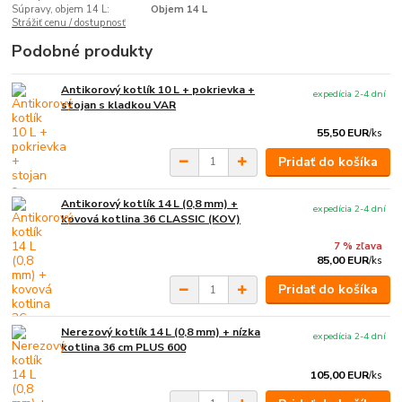
Súpravy, objem 14 L:
Objem 14 L
Strážiť cenu / dostupnosť
Podobné produkty
Antikorový kotlík 10 L + pokrievka +
expedícia 2-4 dní
stojan s kladkou VAR
55,50 EUR
/
ks
Pridať do košíka
Antikorový kotlík 14 L (0,8 mm) +
expedícia 2-4 dní
kovová kotlina 36 CLASSIC (KOV)
7 % zľava
85,00 EUR
/
ks
Pridať do košíka
Nerezový kotlík 14 L (0,8 mm) + nízka
expedícia 2-4 dní
kotlina 36 cm PLUS 600
105,00 EUR
/
ks