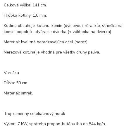
Celková výška: 141 cm.
Hrúbka kotliny: 1,0 mm.
Kotlina obsahuje: kotlinu, komín (dymovod): rúra, kĺb, strieška na
komín, popolník, otváracie dvierka (+ záklopka na dvierka).
Materiál: kvalitná nehrdzavejúca oceľ (nerez).
Nerezová kotlina je vhodná pre všetky druhy paliva.
Vareška
Dĺžka: 50 cm
Materiál: smrek.
Troj-ramenný celoliatinový horák
Výkon: 7 kW, spotreba propán-butánu iba do 544 kg/h.