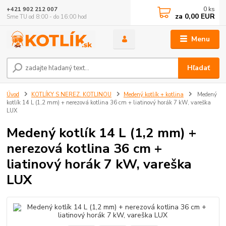
0
ks
+421 902 212 007
za
0,00 EUR
Sme TU od 8:00 - do 16:00 hod
Menu
Hľadať
Úvod
KOTLÍKY S NEREZ. KOTLINOU
Medený kotlík + kotlina
Medený
kotlík 14 L (1,2 mm) + nerezová kotlina 36 cm + liatinový horák 7 kW, vareška
LUX
Medený kotlík 14 L (1,2 mm) +
nerezová kotlina 36 cm +
liatinový horák 7 kW, vareška
LUX