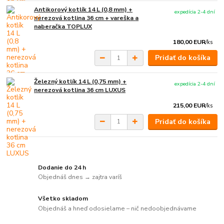
Antikorový kotlík 14 L (0,8 mm) +
expedícia 2-4 dní
nerezová kotlina 36 cm + vareška a
naberačka TOPLUX
180,00 EUR
/
ks
Pridať do košíka
Železný kotlík 14 L (0,75 mm) +
expedícia 2-4 dní
nerezová kotlina 36 cm LUXUS
215,00 EUR
/
ks
Pridať do košíka
Dodanie do 24 h
Objednáš dnes → zajtra varíš
Všetko skladom
Objednáš a hneď odosielame – nič nedoobjednávame