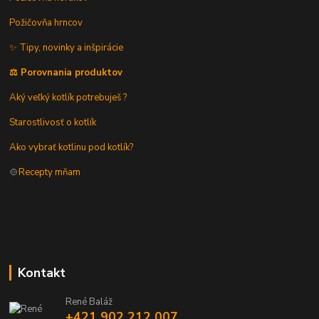
Požičovňa hrncov
✨ Tipy, novinky a inšpirácie
⚖️ Porovnania produktov
Aký veľký kotlík potrebuješ ?
Starostlivosť o kotlík
Ako vybrať kotlinu pod kotlík?
🍲
Recepty mňam
Kontakt
René Baláž
+421 902 212 007