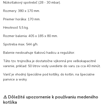
Nízkotlakový spotrebič (28 - 30 mbar).
Rozmery: 380 x 170 mm.
Priemer horáka: 170 mm.
Hmotnosť 5,5 kg.
Rozmer balenia: 405 x 185 x 80 mm.
Spotreba max. 544 g/h.
Balenie neobsahuje tlakovú hadicu a regulátor.
Táto tzv. trojnožka je dostatočne výkonná pre veľkokapacitné
varenie, priklad: 50 litrov vody uvediete do varu za cca 40 minút.
Varič je vhodný špeciálne pod kotlíky, do kotlin, na špecialne
panvice a woky.
⚠️ Dôležité upozornenie k používaniu medeného
kotlíka