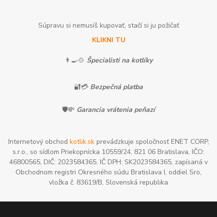
Súpravu si nemusíš kupovať, stačí si ju požičať
KLIKNI TU
👨‍🍳🍲
Špecialisti na kotlíky
🔐💳
Bezpečná platba
🛡️💸
Garancia vrátenia peňazí
Internetový obchod
kotlik.sk
prevádzkuje spoločnosť ENET CORP,
s.r.o., so sídlom Priekopnícka 10559/24, 821 06 Bratislava, IČO:
46800565, DIČ: 2023584365, IČ DPH: SK2023584365, zapísaná v
Obchodnom registri Okresného súdu Bratislava I, oddiel Sro,
vložka č. 83619/B, Slovenská republika