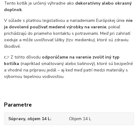
Tento kotlík je určený výhradne ako
dekoratívny alebo okrasný
doplnok
.
V súlade s platnou legislatívou a nariadeniami Európskej únie
nie
je dovolené používať medené výrobky na varenie
, pokiaľ
prichádzajú do priameho kontaktu s potravinami. Meď pri zahriatí
oxiduje a môže uvoľňovať látky (tzv. medienku), ktoré sú zdraviu
škodlivé.
👉 Z tohto dôvodu
odporúčame na varenie zvoliť iný typ
kotlíka
(napríklad smaltovaný alebo liatinový), ktoré sú bezpečné
a vhodné na prípravu jedál – aj keď meď patrí medzi materiály s
výbornou tepelnou vodivosťou.
Parametre
Súpravy, objem 14 L
Objem 14 L