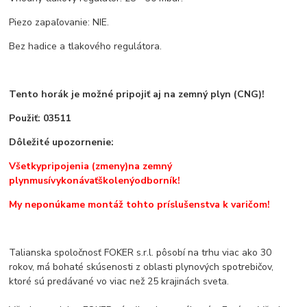
Piezo zapaľovanie: NIE.
Bez hadice a tlakového regulátora.
Tento horák je možné pripojiť aj na zemný plyn (CNG)!
Použiť: 03511
Dôležité upozornenie
:
Všetky
pripojenia (zmeny)
na zemný
plyn
musí
vykonávať
školený
odborník!
My neponúkame montáž tohto príslušenstva k varičom!
Talianska spoločnosť FOKER s.r.l. pôsobí na trhu viac ako 30
rokov, má bohaté skúsenosti z oblasti plynových spotrebičov,
ktoré sú predávané vo viac než 25 krajinách sveta.