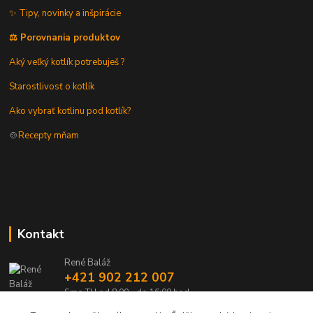
✨ Tipy, novinky a inšpirácie
⚖️ Porovnania produktov
Aký veľký kotlík potrebuješ ?
Starostlivosť o kotlík
Ako vybrať kotlinu pod kotlík?
🍲
Recepty mňam
Kontakt
René Baláž
+421 902 212 007
Sme TU od 8:00 - do 16:00 hod