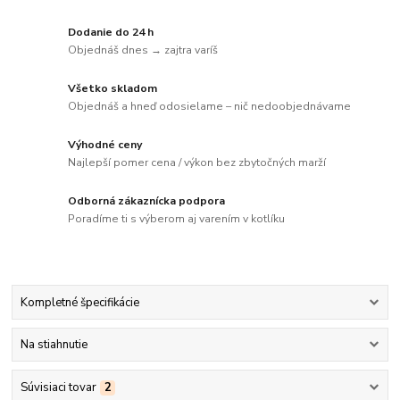
Dodanie do 24 h
Objednáš dnes → zajtra varíš
Všetko skladom
Objednáš a hneď odosielame – nič nedoobjednávame
Výhodné ceny
Najlepší pomer cena / výkon bez zbytočných marží
Odborná zákaznícka podpora
Poradíme ti s výberom aj varením v kotlíku
Kompletné špecifikácie
Na stiahnutie
Súvisiaci tovar
2