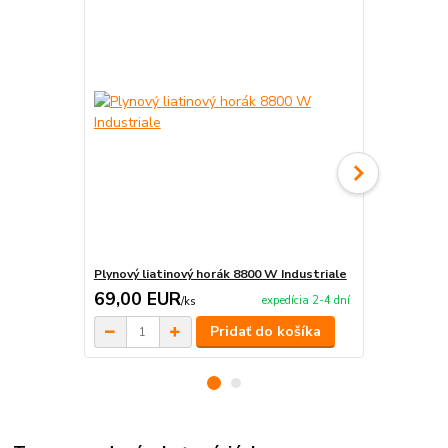
Plynový liatinový horák 8800 W Industriale
Plynová had
69,00 EUR
3,20 EU
expedícia 2-4 dní
/
ks
Pridať do košíka