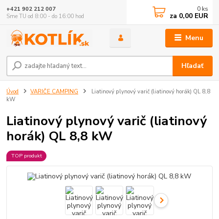
0
ks
+421 902 212 007
za
0,00 EUR
Sme TU od 8:00 - do 16:00 hod
Menu
Hľadať
Úvod
VARIČE CAMPING
Liatinový plynový varič (liatinový horák) QL 8,8
kW
Liatinový plynový varič (liatinový
horák) QL 8,8 kW
TOP produkt