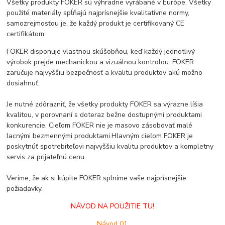
Všetky produkty FOKER sú výhradne vyrábané v Európe. Všetky
použité materiály spĺňajú najprísnejšie kvalitatívne normy,
samozrejmosťou je, že každý produkt je certifikovaný CE
certifikátom.
FOKER disponuje vlastnou skúšobňou, keď každý jednotlivý
výrobok prejde mechanickou a vizuálnou kontrolou. FOKER
zaručuje najvyššiu bezpečnosť a kvalitu produktov akú možno
dosiahnuť.
Je nutné zdôrazniť, že všetky produkty FOKER sa výrazne líšia
kvalitou, v porovnaní s doteraz bežne dostupnými produktami
konkurencie. Cieľom FOKER nie je masovo zásobovať malé
lacnými bezmennými produktami.Hlavným cieľom FOKER je
poskytnúť spotrebiteľovi najvyššiu kvalitu produktov a kompletny
servis za prijateľnú cenu.
Veríme, že ak si kúpite FOKER splníme vaše najprísnejšie
požiadavky.
NÁVOD NA POUŽITIE TU!
Návod 01