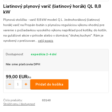
Liatinový plynový varič (liatinový horák) QL 8,8
kW
Plynová stolička - varič 8,8 kW model Q.L. Jednohorákový (liatinový
horák) varič na Propán-bután s plynulou reguláciou výkonu vhodný pre
varenie s požiadavkou vysokého výkonu napríklad pod kotlíky, do kotlín,
na gulášové akcie v prírode alebo v domácej "druhej kuchyni". Rám je
vyrobený z prelisovan...
celý popis
Dostupnosť
expedícia 2-4 dní
Nie sme platcovia DPH
99,00 EUR
/
ks
Pridať do košíka
Číslo produktu:
03140
Strážiť cenu / dostupnosť