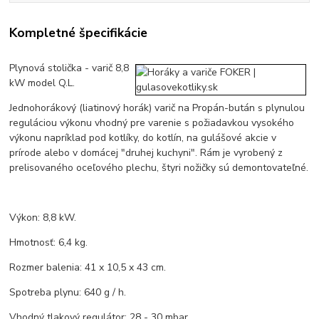
Kompletné špecifikácie
Plynová stolička - varič 8,8
kW model Q.L.
Jednohorákový (liatinový horák) varič na Propán-bután s plynulou
reguláciou výkonu vhodný pre varenie s požiadavkou vysokého
výkonu napríklad pod kotlíky, do kotlín, na gulášové akcie v
prírode alebo v domácej "druhej kuchyni". Rám je vyrobený z
prelisovaného oceľového plechu, štyri nožičky sú demontovateľné.
Výkon: 8,8 kW.
Hmotnosť: 6,4 kg.
Rozmer balenia: 41 x 10,5 x 43 cm.
Spotreba plynu: 640 g / h.
Vhodný tlakový regulátor: 28 - 30 mbar.