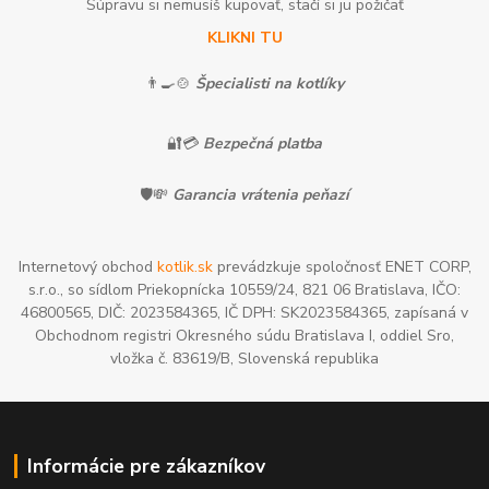
Súpravu si nemusíš kupovať, stačí si ju požičať
KLIKNI TU
👨‍🍳🍲
Špecialisti na kotlíky
🔐💳
Bezpečná platba
🛡️💸
Garancia vrátenia peňazí
Internetový obchod
kotlik.sk
prevádzkuje spoločnosť ENET CORP,
s.r.o., so sídlom Priekopnícka 10559/24, 821 06 Bratislava, IČO:
46800565, DIČ: 2023584365, IČ DPH: SK2023584365, zapísaná v
Obchodnom registri Okresného súdu Bratislava I, oddiel Sro,
vložka č. 83619/B, Slovenská republika
Informácie pre zákazníkov