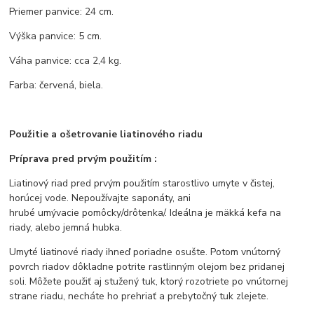
Priemer panvice: 24 cm.
Výška panvice: 5 cm.
Váha panvice: cca 2,4 kg.
Farba: červená, biela.
Použitie a ošetrovanie liatinového riadu
Príprava pred prvým použitím :
Liatinový riad pred prvým použitím starostlivo umyte v čistej,
horúcej vode. Nepoužívajte saponáty, ani
hrubé umývacie pomôcky/drôtenka/. Ideálna je mäkká kefa na
riady, alebo jemná hubka.
Umyté liatinové riady ihneď poriadne osušte. Potom vnútorný
povrch riadov dôkladne potrite rastlinným olejom bez pridanej
soli. Môžete použiť aj stužený tuk, ktorý rozotriete po vnútornej
strane riadu, necháte ho prehriať a prebytočný tuk zlejete.