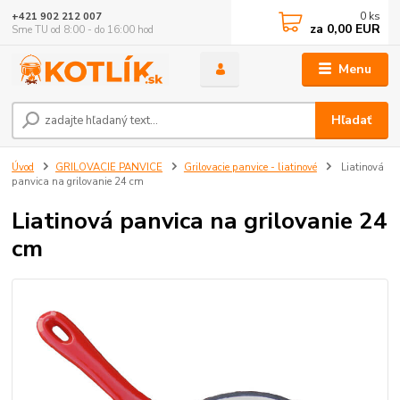
0
ks
+421 902 212 007
za
0,00 EUR
Sme TU od 8:00 - do 16:00 hod
Menu
Hľadať
Úvod
GRILOVACIE PANVICE
Grilovacie panvice - liatinové
Liatinová
panvica na grilovanie 24 cm
Liatinová panvica na grilovanie 24
cm