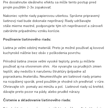
Pre dosiahnutie ideálneho efektu sa môže tento postup pred
prvým použitím 2-3x zopakovať.
Nakoniec vytrite riady papierovou utierkou. Správne pripravený
liatinový riad bude dokonale nepriľnavý. Riady udržiavajte
stále mierne mastné, podporujete tým ich nepriľnavosť a zároveň
zabránite prípadnému vzniku korózie.
Používanie liatinového riadu:
Liatina je veľmi odolný materiál. Preto je možné používať aj kovové
kuchynské náčinie bez obáv z poškodenia povrchu.
Prírodná liatina znesie veľmi vysoké teploty, preto ju môžete
používať aj na otvorenom ohni. Ale vyvarujte sa prudkých zmien
teplôt, aby nedošlo k narušeniu štruktúry /prípadne až
popraskaniu /materiálu. Neumiestňujte ani liatinové riady priamo
na rozpálený sporák, pred použitím je vhodné ich predhriať v rúre.
Ohrievajte ich pomaly asi minútu a pol. Liatinové riady sú krehké,
dávajte preto pozor na pády, alebo prudké nárazy.
Čistenie a skladovanie liatinového riadu: