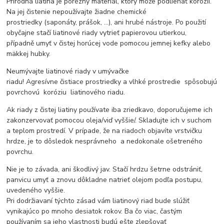
Prírodná liatina je porézny materiál, ktorý môže podliehať korózii.
Na jej čistenie nepoužívajte žiadne chemické
prostriedky (saponáty, prášok, ...), ani hrubé nástroje. Po použití
obyčajne stačí liatinové riady vytrieť papierovou utierkou,
případně umyť v čistej horúcej vode pomocou jemnej kefky alebo
mäkkej hubky.
Neumývajte liatinové riady v umývačke
riadu! Agresívne čistiace prostriedky a vlhké prostredie spôsobujú
povrchovú koróziu liatinového riadu.
Ak riady z čistej liatiny používate iba zriedkavo, doporučujeme ich
zakonzervovať pomocou oleja/viď vyššie/. Skladujte ich v suchom
a teplom prostredí. V prípade, že na riadoch objavíte vrstvičku
hrdze, je to dôsledok nesprávneho a nedokonale ošetreného
povrchu.
Nie je to závada, ani škodlivý jav. Stačí hrdzu šetrne odstrániť,
panvicu umyť a znovu dôkladne natrieť olejom podľa postupu,
uvedeného vyššie.
Pri dodržiavaní týchto zásad vám liatinový riad bude slúžiť
vynikajúco po mnoho desiatok rokov. Ba čo viac, častým
používaním sa jeho vlastnosti budú ešte zlepšovať