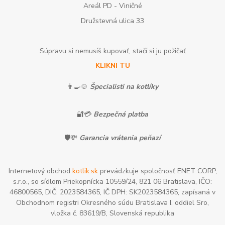
Areál PD - Viničné
Družstevná ulica 33
Súpravu si nemusíš kupovať, stačí si ju požičať
KLIKNI TU
👨‍🍳🍲
Špecialisti na kotlíky
🔐💳
Bezpečná platba
🛡️💸
Garancia vrátenia peňazí
Internetový obchod
kotlik.sk
prevádzkuje spoločnosť ENET CORP,
s.r.o., so sídlom Priekopnícka 10559/24, 821 06 Bratislava, IČO:
46800565, DIČ: 2023584365, IČ DPH: SK2023584365, zapísaná v
Obchodnom registri Okresného súdu Bratislava I, oddiel Sro,
vložka č. 83619/B, Slovenská republika