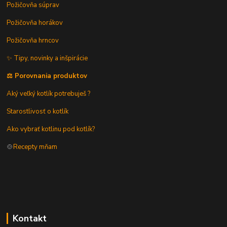
Požičovňa súprav
Požičovňa horákov
Požičovňa hrncov
✨ Tipy, novinky a inšpirácie
⚖️ Porovnania produktov
Aký veľký kotlík potrebuješ ?
Starostlivosť o kotlík
Ako vybrať kotlinu pod kotlík?
🍲
Recepty mňam
Kontakt