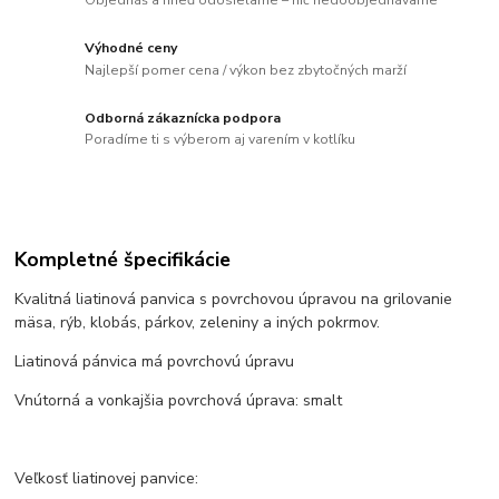
Výhodné ceny
Najlepší pomer cena / výkon bez zbytočných marží
Odborná zákaznícka podpora
Poradíme ti s výberom aj varením v kotlíku
Kompletné špecifikácie
Kvalitná liatinová panvica s povrchovou úpravou na grilovanie
mäsa, rýb, klobás, párkov, zeleniny a iných pokrmov.
Liatinová pánvica má povrchovú úpravu
Vnútorná a vonkajšia povrchová úprava: smalt
Veľkosť liatinovej panvice: