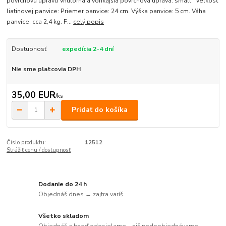
povrchovú úpravu Vnútorná a vonkajšia povrchová úprava: smalt Veľkosť
liatinovej panvice: Priemer panvice: 24 cm. Výška panvice: 5 cm. Váha
panvice: cca 2,4 kg. F...
celý popis
Dostupnosť
expedícia 2-4 dní
Nie sme platcovia DPH
35,00 EUR
/
ks
Pridať do košíka
Číslo produktu:
12512
Strážiť cenu / dostupnosť
Dodanie do 24 h
Objednáš dnes → zajtra varíš
Všetko skladom
Objednáš a hneď odosielame – nič nedoobjednávame