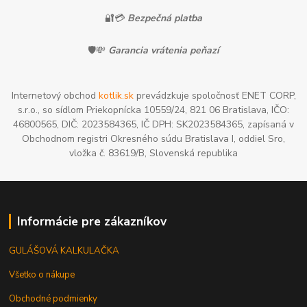
🔐💳
Bezpečná platba
🛡️💸
Garancia vrátenia peňazí
Internetový obchod
kotlik.sk
prevádzkuje spoločnosť ENET CORP,
s.r.o., so sídlom Priekopnícka 10559/24, 821 06 Bratislava, IČO:
46800565, DIČ: 2023584365, IČ DPH: SK2023584365, zapísaná v
Obchodnom registri Okresného súdu Bratislava I, oddiel Sro,
vložka č. 83619/B, Slovenská republika
Informácie pre zákazníkov
GULÁŠOVÁ KALKULAČKA
Všetko o nákupe
Obchodné podmienky