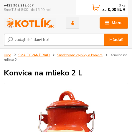
0
ks
+421 902 212 007
za
0,00 EUR
Sme TU od 8:00 - do 16:00 hod
Menu
Hľadať
Úvod
SMALTOVANÝ RIAD
Smaltované čajníky a kanvice
Konvica na
mlieko 2 L
Konvica na mlieko 2 L