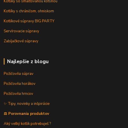
Kotlíky so smaltovanou kotlinou
Kotlíky s chráničom, ohniskom
Kotlíkové súpravy BIG PARTY
Servírovacie súpravy
Zabíjačkové súpravy
Najlepšie z blogu
Požičovňa súprav
Požičovňa horákov
Požičovňa hrncov
✨ Tipy, novinky a inšpirácie
⚖️ Porovnania produktov
Aký veľký kotlík potrebuješ ?