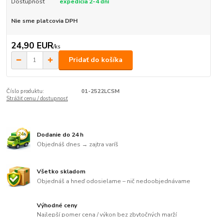
Dostupnosť
expedícia 2-4 dní
Nie sme platcovia DPH
24,90 EUR
/
ks
Pridať do košíka
Číslo produktu:
01-2522LCSM
Strážiť cenu / dostupnosť
Dodanie do 24 h
Objednáš dnes → zajtra varíš
Všetko skladom
Objednáš a hneď odosielame – nič nedoobjednávame
Výhodné ceny
Najlepší pomer cena / výkon bez zbytočných marží