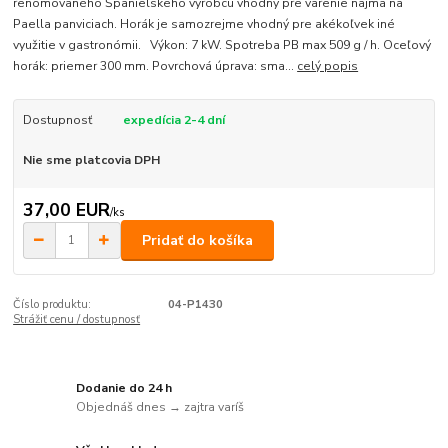
renomovaného Španielskeho výrobcu vhodný pre varenie najmä na
Paella panviciach. Horák je samozrejme vhodný pre akékoľvek iné
využitie v gastronómii. Výkon: 7 kW. Spotreba PB max 509 g / h. Oceľový
horák: priemer 300 mm. Povrchová úprava: sma...
celý popis
Dostupnosť
expedícia 2-4 dní
Nie sme platcovia DPH
37,00 EUR
/
ks
Pridať do košíka
Číslo produktu:
04-P1430
Strážiť cenu / dostupnosť
Dodanie do 24 h
Objednáš dnes → zajtra varíš