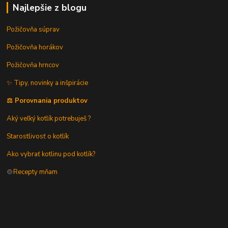
Najlepšie z blogu
Požičovňa súprav
Požičovňa horákov
Požičovňa hrncov
✨ Tipy, novinky a inšpirácie
⚖️ Porovnania produktov
Aký veľký kotlík potrebuješ ?
Starostlivosť o kotlík
Ako vybrať kotlinu pod kotlík?
🍲
Recepty mňam