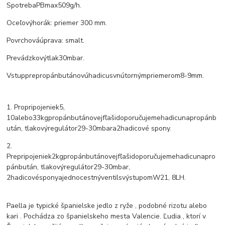
Spotreba
PB
max
509
g
/
h.
Oceľový
horák
: priemer
300 mm.
Povrchová
úprava
:
smalt.
Prevádzkový
tlak
30
mbar.
Vstup
pre
propán
butánovú
hadicu
s
vnútorným
priemerom
8
-
9
mm.
1. Pro
pripojenie
k
5
,
10
alebo
33
kg
propán
butánovej
fľaši
doporučujeme
hadicu
na
propán
b
után
,
tlakový
regulátor
29-30
mbar
a
2
hadicové spony.
2.
Pre
pripojenie
k
2
kg
propán
butánovej
fľaši
doporučujeme
hadicu
na
pro
pán
bután
,
tlakový
regulátor
29-30
mbar
,
2
hadicové
spony
a
jednocestný
ventil
s
výstupom
W21
,
8LH.
Paella je typické španielske jedlo z ryže , podobné rizotu alebo
kari .
Pochádza zo španielskeho mesta Valencie.
Ľudia , ktorí v