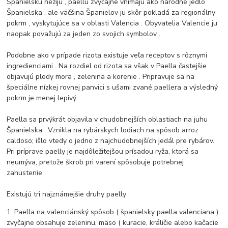
Španielsku nežijú , paellu zvyčajne vnímajú ako národné jedlo
Španielska , ale väčšina Španielov ju skôr pokladá za regionálny
pokrm , vyskytujúce sa v oblasti Valencia .
Obyvatelia Valencie ju
naopak považujú za jeden zo svojich symbolov .
Podobne ako v prípade rizota existuje veľa receptov s rôznymi
ingredienciami .
Na rozdiel od rizota sa však v Paella častejšie
objavujú plody mora , zelenina a korenie .
Pripravuje sa na
špeciálne nízkej rovnej panvici s ušami zvané paellera a výsledný
pokrm je menej lepivý.
Paella sa prvýkrát objavila v chudobnejších oblastiach na juhu
Španielska .
Vznikla na rybárskych lodiach na spôsob arroz
caldoso; išlo vtedy o jedno z najchudobnejších jedál pre rybárov.
Pri príprave paelly je najdôležitejšou prísadou ryža, ktorá sa
neumýva, pretože škrob pri varení spôsobuje potrebnej
zahustenie .
Existujú tri najznámejšie druhy paelly :
1. Paella na valenciánský spôsob ( španielsky paella valenciana )
zvyčajne obsahuje zeleninu, mäso ( kuracie, králičie alebo kačacie