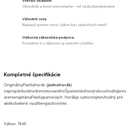
Všetko skladom
Objednáš a hneď odosielame – nič nedoobjednávame
Výhodné ceny
Najlepší pomer cena / výkon bez zbytočných marží
Odborná zákaznícka podpora
Poradíme ti s výberom aj varením v kotlíku
Kompletné špecifikácie
Originálny
Paella
horák
(
jednohorák
)
na
propán
bután
od
renomovaného
Španielskeho
výrobcu
vhodný
pre
v
arenie
najmä
na
Paella
panviciach
.
Horák
je samozrejme
vhodný pre
akékoľvek
iné využitie
v
gastronómii
.
Výkon:
7
kW.