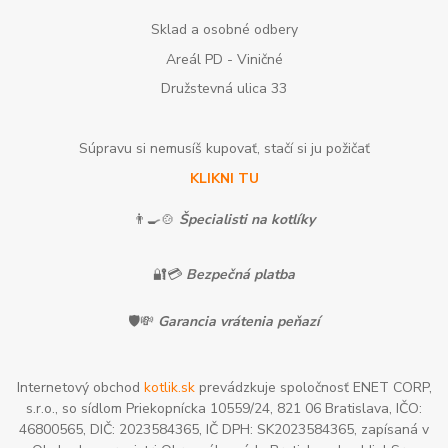
Sklad a osobné odbery
Areál PD - Viničné
Družstevná ulica 33
Súpravu si nemusíš kupovať, stačí si ju požičať
KLIKNI TU
👨‍🍳🍲
Špecialisti na kotlíky
🔐💳
Bezpečná platba
🛡️💸
Garancia vrátenia peňazí
Internetový obchod
kotlik.sk
prevádzkuje spoločnosť ENET CORP,
s.r.o., so sídlom Priekopnícka 10559/24, 821 06 Bratislava, IČO:
46800565, DIČ: 2023584365, IČ DPH: SK2023584365, zapísaná v