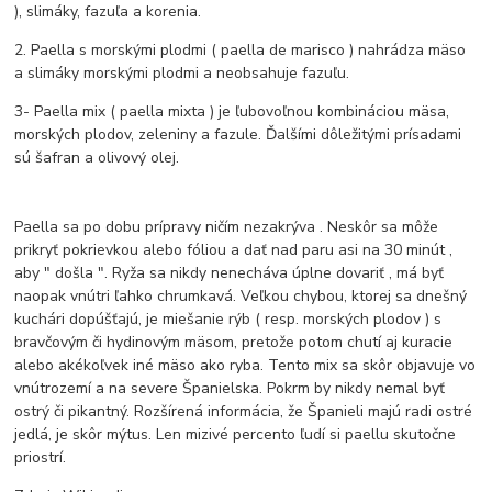
), slimáky, fazuľa a korenia.
2. Paella s morskými plodmi ( paella de marisco ) nahrádza mäso
a slimáky morskými plodmi a neobsahuje fazuľu.
3- Paella mix ( paella mixta ) je ľubovoľnou kombináciou mäsa,
morských plodov, zeleniny a fazule.
Ďalšími dôležitými prísadami
sú šafran a olivový olej.
Paella sa po dobu prípravy ničím nezakrýva .
Neskôr sa môže
prikryť pokrievkou alebo fóliou a dať nad paru asi na 30 minút ,
aby " došla ".
Ryža sa nikdy nenecháva úplne dovariť , má byť
naopak vnútri ľahko chrumkavá.
Veľkou chybou, ktorej sa dnešný
kuchári dopúšťajú, je miešanie rýb ( resp. morských plodov ) s
bravčovým či hydinovým mäsom, pretože potom chutí aj kuracie
alebo akékoľvek iné mäso ako ryba.
Tento mix sa skôr objavuje vo
vnútrozemí a na severe Španielska.
Pokrm by nikdy nemal byť
ostrý či pikantný.
Rozšírená informácia, že Španieli majú radi ostré
jedlá, je skôr mýtus.
Len mizivé percento ľudí si paellu skutočne
priostrí.