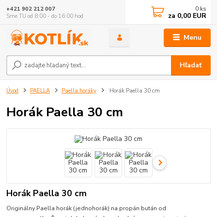
0
ks
+421 902 212 007
za
0,00 EUR
Sme TU od 8:00 - do 16:00 hod
Menu
Hľadať
Úvod
PAELLA
Paella horáky
Horák Paella 30 cm
Horák Paella 30 cm
Horák Paella 30 cm
Originálny Paella horák (jednohorák) na propán bután od