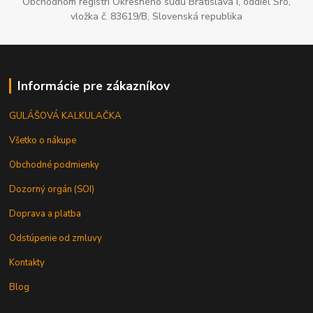
Obchodnom registri Okresného súdu Bratislava I, oddiel Sro,
vložka č. 83619/B, Slovenská republika
Informácie pre zákazníkov
GULÁŠOVÁ KALKULAČKA
Všetko o nákupe
Obchodné podmienky
Dozorný orgán (SOI)
Doprava a platba
Odstúpenie od zmluvy
Kontakty
Blog