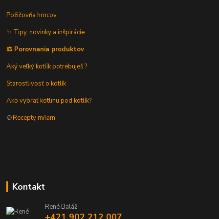
Požičovňa hrncov
✨ Tipy, novinky a inšpirácie
⚖️ Porovnania produktov
Aký veľký kotlík potrebuješ ?
Starostlivosť o kotlík
Ako vybrať kotlinu pod kotlík?
🍲
Recepty mňam
Kontakt
René Baláž
+421 902 212 007