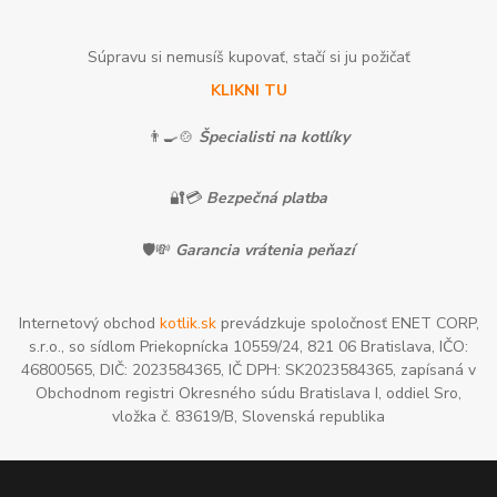
Súpravu si nemusíš kupovať, stačí si ju požičať
KLIKNI TU
👨‍🍳🍲
Špecialisti na kotlíky
🔐💳
Bezpečná platba
🛡️💸
Garancia vrátenia peňazí
Internetový obchod
kotlik.sk
prevádzkuje spoločnosť ENET CORP,
s.r.o., so sídlom Priekopnícka 10559/24, 821 06 Bratislava, IČO:
46800565, DIČ: 2023584365, IČ DPH: SK2023584365, zapísaná v
Obchodnom registri Okresného súdu Bratislava I, oddiel Sro,
vložka č. 83619/B, Slovenská republika