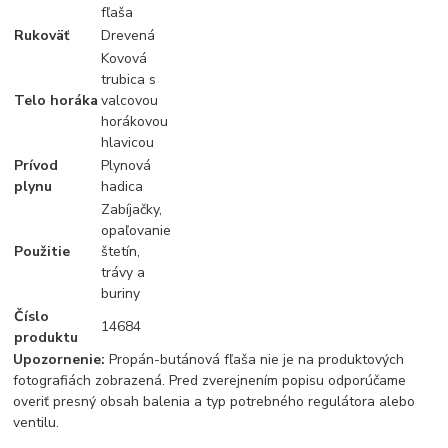
fľaša
Rukoväť
Drevená
Kovová
trubica s
Telo horáka
valcovou
horákovou
hlavicou
Prívod
Plynová
plynu
hadica
Zabíjačky,
opaľovanie
Použitie
štetín,
trávy a
buriny
Číslo
14684
produktu
Upozornenie:
Propán-butánová fľaša nie je na produktových
fotografiách zobrazená. Pred zverejnením popisu odporúčame
overiť presný obsah balenia a typ potrebného regulátora alebo
ventilu.