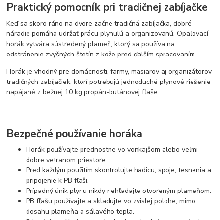
Praktický pomocník pri tradičnej zabíjačke
Keď sa skoro ráno na dvore začne tradičná zabíjačka, dobré
náradie pomáha udržať prácu plynulú a organizovanú. Opaľovací
horák vytvára sústredený plameň, ktorý sa používa na
odstránenie zvyšných štetín z kože pred ďalším spracovaním.
Horák je vhodný pre domácnosti, farmy, mäsiarov aj organizátorov
tradičných zabíjačiek, ktorí potrebujú jednoduché plynové riešenie
napájané z bežnej 10 kg propán-butánovej fľaše.
Bezpečné používanie horáka
Horák používajte prednostne vo vonkajšom alebo veľmi
dobre vetranom priestore.
Pred každým použitím skontrolujte hadicu, spoje, tesnenia a
pripojenie k PB fľaši.
Prípadný únik plynu nikdy nehľadajte otvoreným plameňom.
PB fľašu používajte a skladujte vo zvislej polohe, mimo
dosahu plameňa a sálavého tepla.