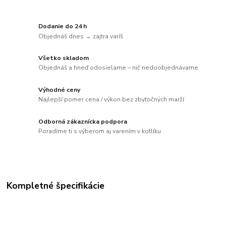
Dodanie do 24 h
Objednáš dnes → zajtra varíš
Všetko skladom
Objednáš a hneď odosielame – nič nedoobjednávame
Výhodné ceny
Najlepší pomer cena / výkon bez zbytočných marží
Odborná zákaznícka podpora
Poradíme ti s výberom aj varením v kotlíku
Kompletné špecifikácie