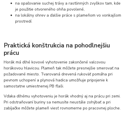
na opaľovanie suchej trávy a rastlinných zvyškov tam, kde
je použitie otvoreného ohňa povolené,
na lokálny ohrev a ďalšie práce s plameňom vo vonkajšom
prostredí.
Praktická konštrukcia na pohodlnejšiu
prácu
Horák má dlhé kovové vyhotovenie zakončené valcovou
horákovou hlavicou. Plameň tak môžete presnejšie smerovať na
požadované miesto. Tvarovaná drevená rukoväť pomáha pri
pevnom uchopení a plynová hadica umožňuje pripojenie k
samostatne umiestnenej PB fľaši.
Vďaka dlhému vyhotoveniu je horák vhodný aj na prácu pri zemi.
Pri odstraňovaní buriny sa nemusíte neustále zohýbať a pri
zabíjačke môžete plameň viesť rovnomerne po pracovnej ploche.