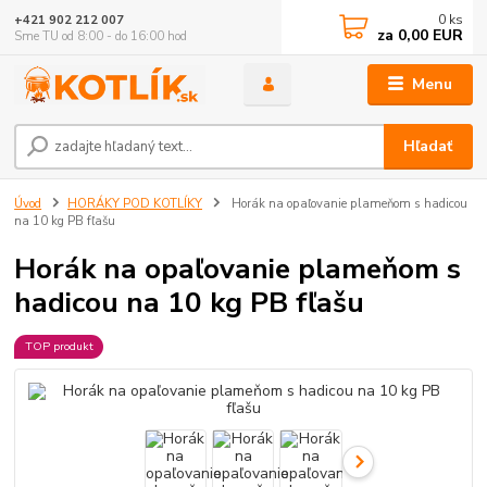
0
ks
+421 902 212 007
za
0,00 EUR
Sme TU od 8:00 - do 16:00 hod
Menu
Hľadať
Úvod
HORÁKY POD KOTLÍKY
Horák na opaľovanie plameňom s hadicou
na 10 kg PB fľašu
Horák na opaľovanie plameňom s
hadicou na 10 kg PB fľašu
TOP produkt