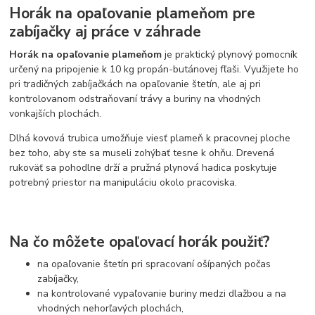
Horák na opaľovanie plameňom pre
zabíjačky aj práce v záhrade
Horák na opaľovanie plameňom
je praktický plynový pomocník
určený na pripojenie k 10 kg propán-butánovej fľaši. Využijete ho
pri tradičných zabíjačkách na opaľovanie štetín, ale aj pri
kontrolovanom odstraňovaní trávy a buriny na vhodných
vonkajších plochách.
Dlhá kovová trubica umožňuje viesť plameň k pracovnej ploche
bez toho, aby ste sa museli zohýbať tesne k ohňu. Drevená
rukoväť sa pohodlne drží a pružná plynová hadica poskytuje
potrebný priestor na manipuláciu okolo pracoviska.
Na čo môžete opaľovací horák použiť?
na opaľovanie štetín pri spracovaní ošípaných počas
zabíjačky,
na kontrolované vypaľovanie buriny medzi dlažbou a na
vhodných nehorľavých plochách,