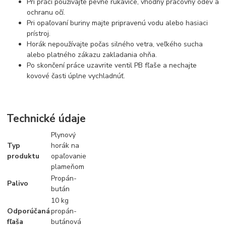
Pri práci používajte pevné rukavice, vhodný pracovný odev a
ochranu očí.
Pri opaľovaní buriny majte pripravenú vodu alebo hasiaci
prístroj.
Horák nepoužívajte počas silného vetra, veľkého sucha
alebo platného zákazu zakladania ohňa.
Po skončení práce uzavrite ventil PB fľaše a nechajte
kovové časti úplne vychladnúť.
Technické údaje
Plynový
Typ
horák na
produktu
opaľovanie
plameňom
Propán-
Palivo
bután
10 kg
Odporúčaná
propán-
fľaša
butánová