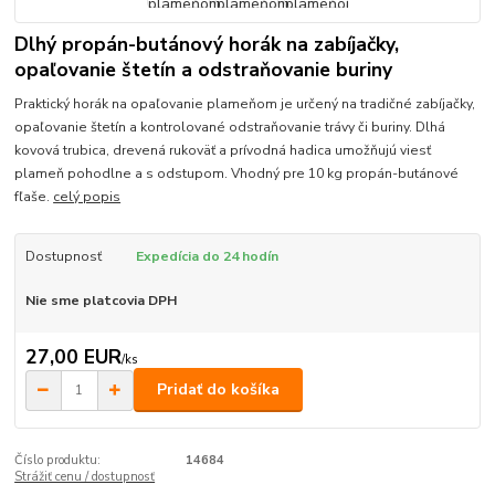
Dlhý propán-butánový horák na zabíjačky,
opaľovanie štetín a odstraňovanie buriny
Praktický horák na opaľovanie plameňom je určený na tradičné zabíjačky,
opaľovanie štetín a kontrolované odstraňovanie trávy či buriny. Dlhá
kovová trubica, drevená rukoväť a prívodná hadica umožňujú viesť
plameň pohodlne a s odstupom. Vhodný pre 10 kg propán-butánové
fľaše.
celý popis
Dostupnosť
Expedícia do 24 hodín
Nie sme platcovia DPH
27,00 EUR
/
ks
Pridať do košíka
Číslo produktu:
14684
Strážiť cenu / dostupnosť