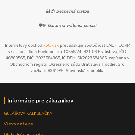
🔐💳
Bezpečná platba
🛡️💸
Garancia vrátenia peňazí
Internetový obchod
kotlik.sk
prevádzkuje spoločnosť ENET CORP,
s.r.o., so sídlom Priekopnícka 10559/24, 821 06 Bratislava, IČO:
46800565, DIČ: 2023584365, IČ DPH: SK2023584365, zapísaná v
Obchodnom registri Okresného súdu Bratislava I, oddiel Sro,
vložka č. 83619/B, Slovenská republika
Informácie pre zákazníkov
GULÁŠOVÁ KALKULAČKA
Všetko o nákupe
Obchodné podmienky