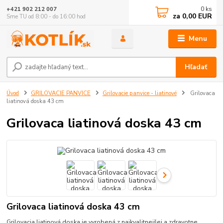
0
ks
+421 902 212 007
za
0,00 EUR
Sme TU od 8:00 - do 16:00 hod
Menu
Hľadať
Úvod
GRILOVACIE PANVICE
Grilovacie panvice - liatinové
Grilovaca
liatinová doska 43 cm
Grilovaca liatinová doska 43 cm
Grilovaca liatinová doska 43 cm
Grilovacia liatinová doska je vyrobená z najkvalitnejšej a zdravotne