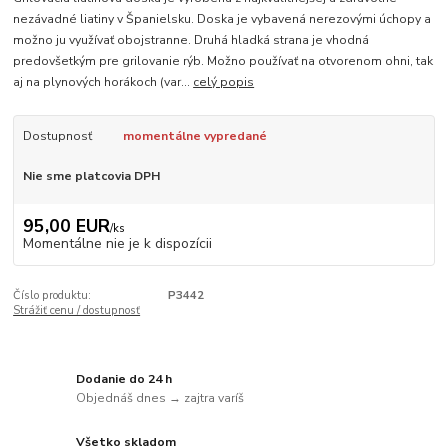
nezávadné liatiny v Španielsku. Doska je vybavená nerezovými úchopy a
možno ju využívať obojstranne. Druhá hladká strana je vhodná
predovšetkým pre grilovanie rýb. Možno používať na otvorenom ohni, tak
aj na plynových horákoch (var...
celý popis
Dostupnosť
momentálne vypredané
Nie sme platcovia DPH
95,00 EUR
/
ks
Momentálne nie je k dispozícii
Číslo produktu:
P3442
Strážiť cenu / dostupnosť
Dodanie do 24 h
Objednáš dnes → zajtra varíš
Všetko skladom