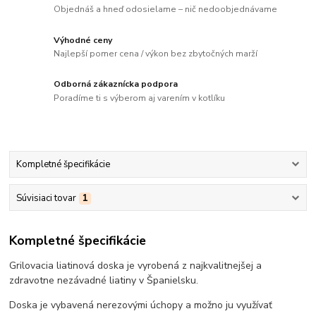
Objednáš a hneď odosielame – nič nedoobjednávame
Výhodné ceny
Najlepší pomer cena / výkon bez zbytočných marží
Odborná zákaznícka podpora
Poradíme ti s výberom aj varením v kotlíku
Kompletné špecifikácie
Súvisiaci tovar
1
Kompletné špecifikácie
Grilovacia liatinová doska je vyrobená z najkvalitnejšej a
zdravotne nezávadné liatiny v Španielsku.
Doska je vybavená nerezovými úchopy a možno ju využívať