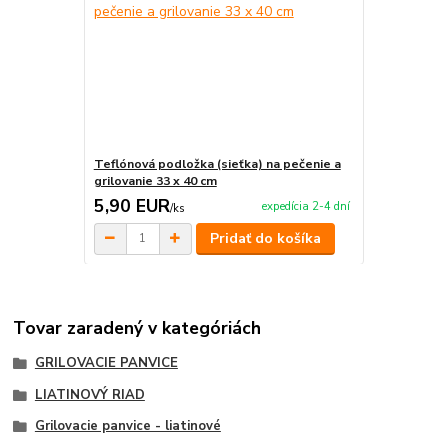
Teflónová podložka (sieťka) na pečenie a
grilovanie 33 x 40 cm
5,90 EUR
expedícia 2-4 dní
/
ks
Pridať do košíka
Tovar zaradený v kategóriách
GRILOVACIE PANVICE
LIATINOVÝ RIAD
Grilovacie panvice - liatinové