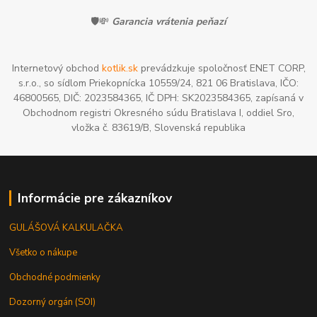
🛡️💸
Garancia vrátenia peňazí
Internetový obchod
kotlik.sk
prevádzkuje spoločnosť ENET CORP,
s.r.o., so sídlom Priekopnícka 10559/24, 821 06 Bratislava, IČO:
46800565, DIČ: 2023584365, IČ DPH: SK2023584365, zapísaná v
Obchodnom registri Okresného súdu Bratislava I, oddiel Sro,
vložka č. 83619/B, Slovenská republika
Informácie pre zákazníkov
GULÁŠOVÁ KALKULAČKA
Všetko o nákupe
Obchodné podmienky
Dozorný orgán (SOI)