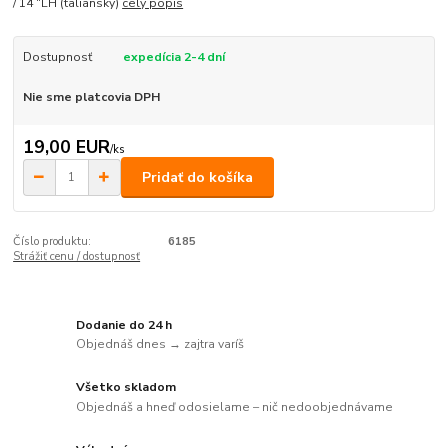
/ 14 "LH (taliansky)
celý popis
Dostupnosť
expedícia 2-4 dní
Nie sme platcovia DPH
19,00 EUR
/
ks
Pridať do košíka
Číslo produktu:
6185
Strážiť cenu / dostupnosť
Dodanie do 24 h
Objednáš dnes → zajtra varíš
Všetko skladom
Objednáš a hneď odosielame – nič nedoobjednávame