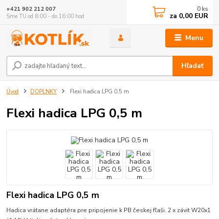
0
ks
+421 902 212 007
za
0,00 EUR
Sme TU od 8:00 - do 16:00 hod
Menu
Hľadať
Úvod
DOPLNKY
Flexi hadica LPG 0,5 m
Flexi hadica LPG 0,5 m
Flexi hadica LPG 0,5 m
Hadica vrátane adaptéra pre pripojenie k PB českej fľaši. 2 x závit W20x1