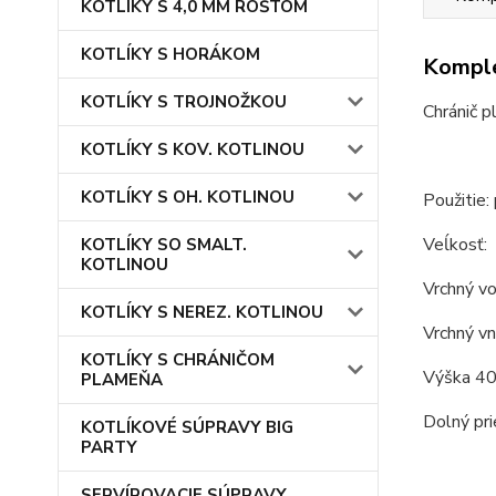
KOTLÍKY S 4,0 MM ROŠTOM
KOTLÍKY S HORÁKOM
Komple
KOTLÍKY S TROJNOŽKOU
Chránič p
KOTLÍKY S KOV. KOTLINOU
KOTLÍKY S OH. KOTLINOU
Použitie:
Veĺkosť:
KOTLÍKY SO SMALT.
KOTLINOU
Vrchný vo
KOTLÍKY S NEREZ. KOTLINOU
Vrchný vn
KOTLÍKY S CHRÁNIČOM
Výška 40
PLAMEŇA
Dolný pr
KOTLÍKOVÉ SÚPRAVY BIG
PARTY
SERVÍROVACIE SÚPRAVY