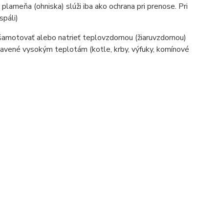
plameňa (ohniska) slúži iba ako ochrana pri prenose. Pri
spáli)
šamotovať alebo natrieť teplovzdornou (žiaruvzdornou)
stavené vysokým teplotám (kotle, krby, výfuky, komínové