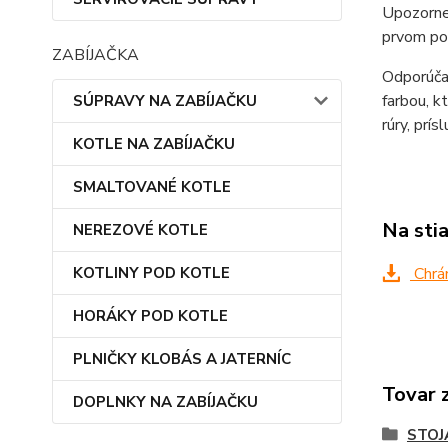
Upozornen
prvom pou
ZABÍJAČKA
Odporúčan
farbou, k
SÚPRAVY NA ZABÍJAČKU
rúry, prís
KOTLE NA ZABÍJAČKU
SMALTOVANÉ KOTLE
Na sti
NEREZOVÉ KOTLE
KOTLINY POD KOTLE
Chrán
HORÁKY POD KOTLE
PLNIČKY KLOBÁS A JATERNÍC
Tovar 
DOPLNKY NA ZABÍJAČKU
STOJ