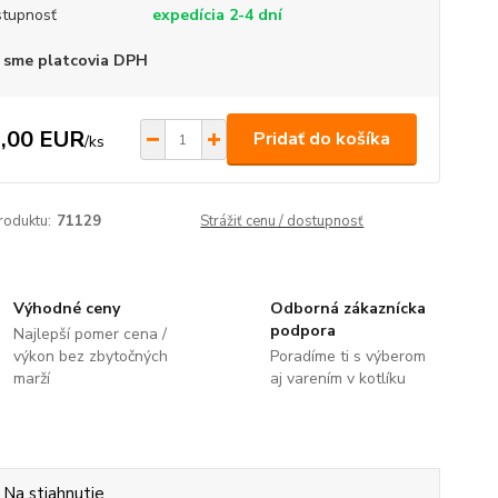
tupnosť
expedícia 2-4 dní
 sme platcovia DPH
,00 EUR
Pridať do košíka
/
ks
roduktu:
71129
Strážiť cenu / dostupnosť
Výhodné ceny
Odborná zákaznícka
podpora
Najlepší pomer cena /
výkon bez zbytočných
Poradíme ti s výberom
marží
aj varením v kotlíku
Na stiahnutie