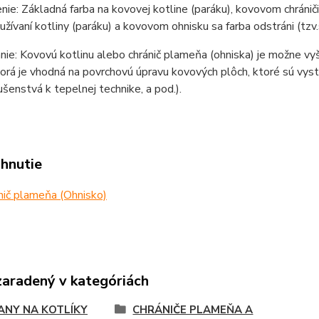
ie: Základná farba na kovovej kotline (paráku), kovovom chrániči 
žívaní kotliny (paráku) a kovovom ohnisku sa farba odstráni (tzv.
ie: Kovovú kotlinu alebo chránič plameňa (ohniska) je možne vy
torá je vhodná na povrchovú úpravu kovových plôch, ktoré sú vy
lušenstvá k tepelnej technike, a pod.).
ahnutie
ič plameňa (Ohnisko)
zaradený v kategóriách
ANY NA KOTLÍKY
CHRÁNIČE PLAMEŇA A