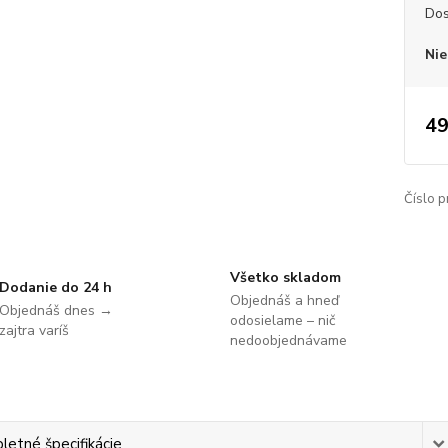
Dos
Nie
49
Číslo p
Všetko skladom
Dodanie do 24 h
Objednáš a hneď
Objednáš dnes →
odosielame – nič
zajtra varíš
nedoobjednávame
etné špecifikácie