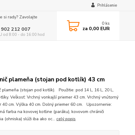
Prihlásenie
e si rady? Zavolajte
0
ks
za
0,00 EUR
 902 212 007
 od 8:00 - do 16:00 hod
nič plameňa (stojan pod kotlík) 43 cm
 plameňa (stojan pod kotlík). Použitie: pod 14 L, 16 L, 20 L,
otlíky. Veĺkosť: Vrchný vonkajší priemer 43 cm. Vrchný vnútorný
r 40 cm. Výška 40 cm. Dolný priemer 60 cm. Upozornenie:
ná farba na kovovej kotline (paráku), kovovom chrániči
 (ohniska) slúži iba ako oc...
celý popis