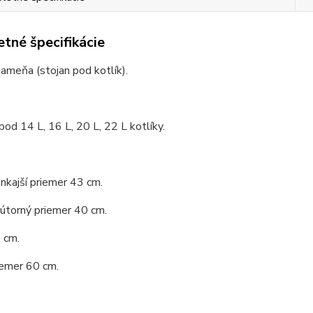
tné špecifikácie
lameňa (stojan pod kotlík).
 pod 14 L, 16 L, 20 L, 22 L kotlíky.
nkajší priemer 43 cm.
útorný priemer 40 cm.
 cm.
iemer 60 cm.