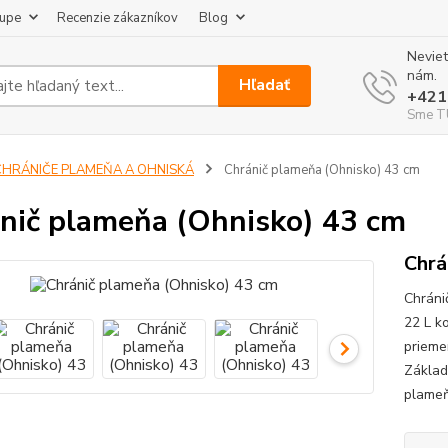
kupe
Recenzie zákazníkov
Blog
Neviet
nám.
Hľadať
+421
Sme TU
CHRÁNIČE PLAMEŇA A OHNISKÁ
Chránič plameňa (Ohnisko) 43 cm
nič plameňa (Ohnisko) 43 cm
Chrá
Chránič
22 L k
prieme
Základ
plameňa