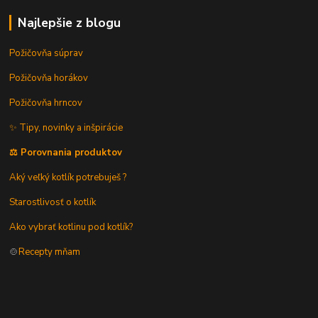
Najlepšie z blogu
Požičovňa súprav
Požičovňa horákov
Požičovňa hrncov
✨ Tipy, novinky a inšpirácie
⚖️ Porovnania produktov
Aký veľký kotlík potrebuješ ?
Starostlivosť o kotlík
Ako vybrať kotlinu pod kotlík?
🍲
Recepty mňam