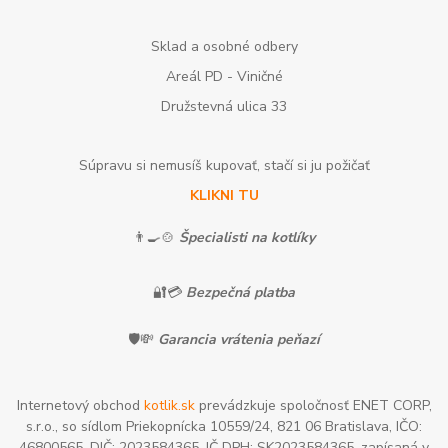
Sklad a osobné odbery
Areál PD - Viničné
Družstevná ulica 33
Súpravu si nemusíš kupovať, stačí si ju požičať
KLIKNI TU
👨‍🍳🍲
Špecialisti na kotlíky
🔐💳
Bezpečná platba
🛡️💸
Garancia vrátenia peňazí
Internetový obchod
kotlik.sk
prevádzkuje spoločnosť ENET CORP,
s.r.o., so sídlom Priekopnícka 10559/24, 821 06 Bratislava, IČO:
46800565, DIČ: 2023584365, IČ DPH: SK2023584365, zapísaná v