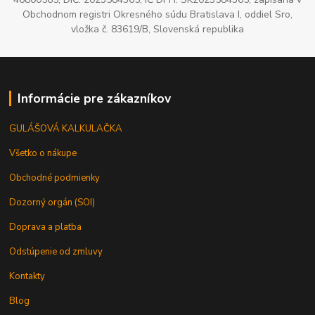
Obchodnom registri Okresného súdu Bratislava I, oddiel Sro,
vložka č. 83619/B, Slovenská republika
Informácie pre zákazníkov
GULÁŠOVÁ KALKULAČKA
Všetko o nákupe
Obchodné podmienky
Dozorný orgán (SOI)
Doprava a platba
Odstúpenie od zmluvy
Kontakty
Blog