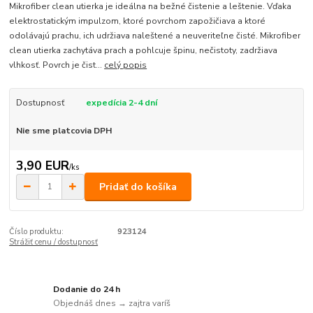
Mikrofiber clean utierka je ideálna na bežné čistenie a leštenie. Vďaka
elektrostatickým impulzom, ktoré povrchom zapožičiava a ktoré
odolávajú prachu, ich udržiava naleštené a neuveriteľne čisté. Mikrofiber
clean utierka zachytáva prach a pohlcuje špinu, nečistoty, zadržiava
vlhkosť. Povrch je čist...
celý popis
Dostupnosť
expedícia 2-4 dní
Nie sme platcovia DPH
3,90 EUR
/
ks
Pridať do košíka
Číslo produktu:
923124
Strážiť cenu / dostupnosť
Dodanie do 24 h
Objednáš dnes → zajtra varíš