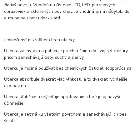
žiarivý povrch. Vhodná na čistenie LCD, LED, plazmových
obrazoviek a sklenených povrchov. Je vhodná aj na nábytok, do
auta na palubovú dosku atď...
Jedinečnosť mikrofiber clean utierky
Utierka zachytáva a pohlcuje prach a špinu do svojej štruktúry,
pričom zanechávajú čistý, suchý a žiarivý.
Utierku je možné používať bez chemických čistidiel. (odporúča sa!!).
Utierka absorbuje dvakrát viac vlhkosti, a to dvakrát rýchlejšie
ako bavlna.
Utierka uľahčuje a urýchľuje upratovanie, ktoré je aj navyše
účinnejšie.
Utierka je šetrná ku všetkým povrchom a zanechávajú ich bez
šmúh.